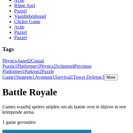
Actie
Ritme Spel
Puzzel
Vaardigheidsspel
Clicker Game
Actie
Puzzel
Puzzel
Tags
Physics-based
2
Casual
Puzzle
1
Platformer
1
Physics
2
Schieten
4
Precision
Platformer
1
Parkour
2
Puzzle
Game
1
Strategie
1
Avontuur
1
Survival
1
Tower Defense
3
More
Battle Royale
Games waarbij spelers strijden om als laatste over te blijven in een
krimpende arena.
1 game gevonden