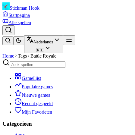
Stickman Hook
Startpagina
Alle spellen
Nederlands
🇳🇱
Home
Tags
Battle Royale
Gamellijst
Populaire games
Nieuwe games
Recent gespeeld
Mijn Favorieten
Categorieën