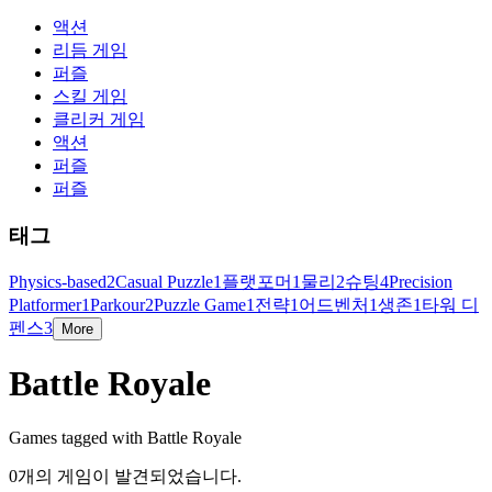
액션
리듬 게임
퍼즐
스킬 게임
클리커 게임
액션
퍼즐
퍼즐
태그
Physics-based
2
Casual Puzzle
1
플랫포머
1
물리
2
슈팅
4
Precision
Platformer
1
Parkour
2
Puzzle Game
1
전략
1
어드벤처
1
생존
1
타워 디
펜스
3
More
Battle Royale
Games tagged with Battle Royale
0개의 게임이 발견되었습니다.