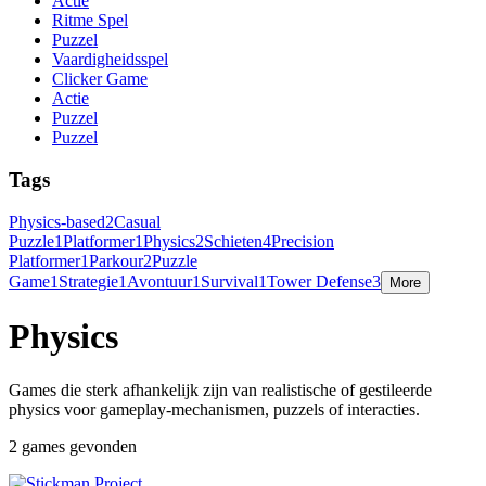
Actie
Ritme Spel
Puzzel
Vaardigheidsspel
Clicker Game
Actie
Puzzel
Puzzel
Tags
Physics-based
2
Casual
Puzzle
1
Platformer
1
Physics
2
Schieten
4
Precision
Platformer
1
Parkour
2
Puzzle
Game
1
Strategie
1
Avontuur
1
Survival
1
Tower Defense
3
More
Physics
Games die sterk afhankelijk zijn van realistische of gestileerde
physics voor gameplay-mechanismen, puzzels of interacties.
2 games gevonden