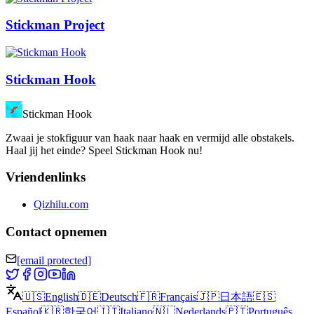
Stickman Project
Stickman Hook
Stickman Hook
Zwaai je stokfiguur van haak naar haak en vermijd alle obstakels.
Haal jij het einde? Speel Stickman Hook nu!
Vriendenlinks
Qizhilu.com
Contact opnemen
[email protected]
🇺🇸
English
🇩🇪
Deutsch
🇫🇷
Français
🇯🇵
日本語
🇪🇸
Español
🇰🇷
한국어
🇮🇹
Italiano
🇳🇱
Nederlands
🇵🇹
Português