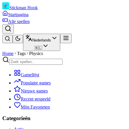
Stickman Hook
Startpagina
Alle spellen
Nederlands
🇳🇱
Home
Tags
Physics
Gamellijst
Populaire games
Nieuwe games
Recent gespeeld
Mijn Favorieten
Categorieën