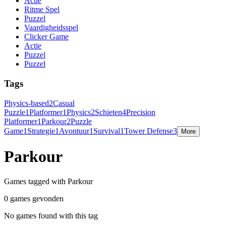
Actie
Ritme Spel
Puzzel
Vaardigheidsspel
Clicker Game
Actie
Puzzel
Puzzel
Tags
Physics-based
2
Casual
Puzzle
1
Platformer
1
Physics
2
Schieten
4
Precision
Platformer
1
Parkour
2
Puzzle
Game
1
Strategie
1
Avontuur
1
Survival
1
Tower Defense
3
More
Parkour
Games tagged with Parkour
0 games gevonden
No games found with this tag