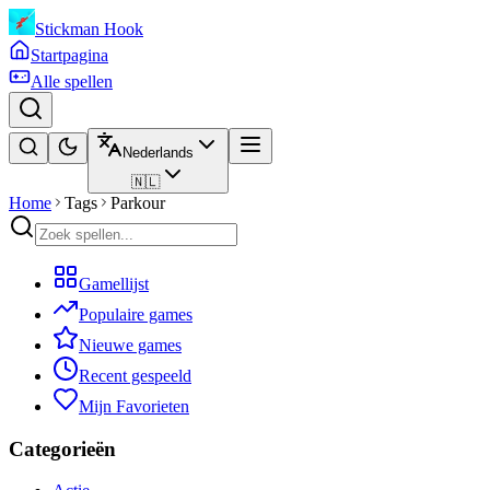
Stickman Hook
Startpagina
Alle spellen
Nederlands
🇳🇱
Home
Tags
Parkour
Gamellijst
Populaire games
Nieuwe games
Recent gespeeld
Mijn Favorieten
Categorieën