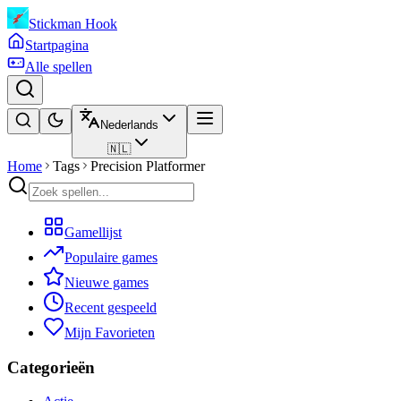
Stickman Hook
Startpagina
Alle spellen
Nederlands
🇳🇱
Home
Tags
Precision Platformer
Gamellijst
Populaire games
Nieuwe games
Recent gespeeld
Mijn Favorieten
Categorieën