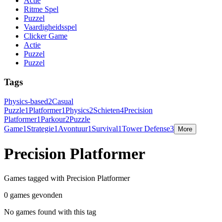
Actie
Ritme Spel
Puzzel
Vaardigheidsspel
Clicker Game
Actie
Puzzel
Puzzel
Tags
Physics-based
2
Casual
Puzzle
1
Platformer
1
Physics
2
Schieten
4
Precision
Platformer
1
Parkour
2
Puzzle
Game
1
Strategie
1
Avontuur
1
Survival
1
Tower Defense
3
More
Precision Platformer
Games tagged with Precision Platformer
0 games gevonden
No games found with this tag