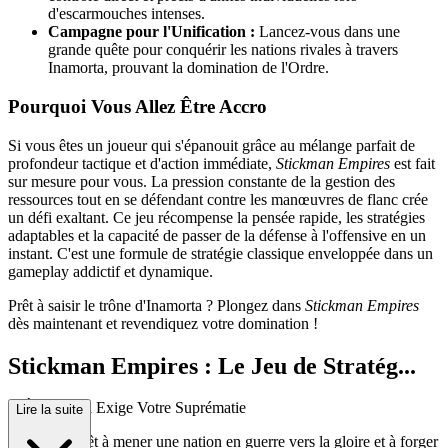
d'escarmouches intenses.
Campagne pour l'Unification :
Lancez-vous dans une
grande quête pour conquérir les nations rivales à travers
Inamorta, prouvant la domination de l'Ordre.
Pourquoi Vous Allez Être Accro
Si vous êtes un joueur qui s'épanouit grâce au mélange parfait de
profondeur tactique et d'action immédiate,
Stickman Empires
est fait
sur mesure pour vous. La pression constante de la gestion des
ressources tout en se défendant contre les manœuvres de flanc crée
un défi exaltant. Ce jeu récompense la pensée rapide, les stratégies
adaptables et la capacité de passer de la défense à l'offensive en un
instant. C'est une formule de stratégie classique enveloppée dans un
gameplay addictif et dynamique.
Prêt à saisir le trône d'Inamorta ? Plongez dans
Stickman Empires
dès maintenant et revendiquez votre domination !
Stickman Empires : Le Jeu de Stratég...
ie Épique qui Exige Votre Suprématie
Lire la suite
Êtes-vous prêt à mener une nation en guerre vers la gloire et à forger