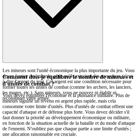
Les mineurs sont l'unité économique la plus importante du jeu. Vous
devez former des mineurs pour qu'ils extraient des ressources (c'est-
Comment dois-je équilibrer le nombre de mineurs et
à-dire l'argent du jeu). Cet argent est une condition nécessaire pour
d'unités de combat ?
former toutes les unités de combat (comme les archers, les lanciers,
les mages, etc.). Sans mineurs, vous ne pouvez ni établir ni
Vous devez équilibrer l'économie et la puissance militaire. Plus de
reconstituer votre armée.
mineurs signifie un revenu en argent plus rapide, mais cela
consomme votre limite d'unités. Plus d'unités de combat offrent une
capacité d'attaque et de défense plus forte. Vous devez décider s'il
faut donner la priorité au développement économique ou militaire,
en fonction de la situation actuelle de la bataille et du mode d'attaque
de l'ennemi. N'oubliez pas que chaque partie a une limite d'unités ;
une allocation raisonnable est cruciale.