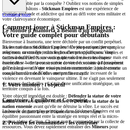
une paix durable par la conquête ? Oubliez vos notions de simples
personnages bâtons -
Stickman Empires
est une expérience de
stratégie profonde et addictive qui met au défi votre sens militaire et
Comment jouer
votre clairvoyance économique.
Comment jouer à Stickman Empires :
Le Monde d'Inamorta a Besoin d'un Dirigeant
Votre guide complet pour débutants
Bienvenue à Inamorta, une terre déchirée par un conflit perpétuel.
Ici, les nations sont définies par leur dévotion unique, presque
Bienvenue dans Stickman Empires ! Ce jeu peut sembler complexe
religieuse, envers des technologies d'armes spécifiques. Vous
avec toute sa stratégie, mais les boucles principales sont simples et
commandez l'Ordre, une nation qui valorise la connaissance mais est
faciles à maîtriser. Nous vous guiderons à travers les étapes
forcée de se battre pour sa survie contre des voisins qui prospèrent
essentielles — de la construction de votre économie à l'écrasement
grâce à la guerre. Votre mission est monumentale : unir Inamorta
de l'ennemi — afin que vous puissiez commencer à jouer comme un
sous la bannière de l'Ordre, mettant fin au cycle incessant de la
conquérant du monde dès votre premier match.
violence en devenant le vainqueur ultime. Il ne s'agit pas seulement
de gagner des batailles ; il s'agit d'une unification stratégique, un
1. Votre mission : l'objectif
territoire conquis à la fois.
Votre objectif immédiat est double :
Défendre la statue de votre
Construire, Équilibrer et Conquérir
nation
contre les attaques ennemies, et
Détruire la statue de la
nation ennemie
avant qu'elle ne détruise la vôtre. Le succès est
La boucle de gameplay principale dans
Stickman Empires
est un
obtenu en unifiant la terre d'Inamorta sous votre règne.
équilibre passionnant entre la stratégie en temps réel et la micro-
gestion pleine d'action. Chaque match commence par la collecte de
2. Prendre les commandes : les contrôles
ressources. Vous devez rapidement entraîner des
Mineurs
pour