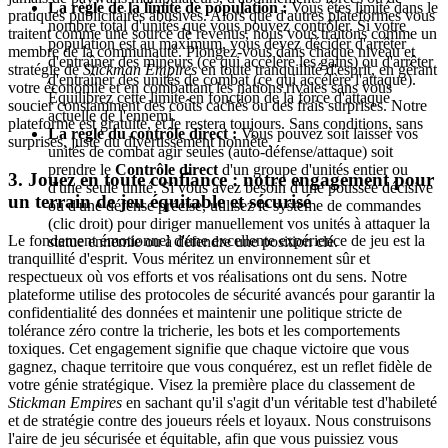
La règle de la limite de population :
Vous êtes limité dans le
pratiques publicitaires abusives. Alors que d'autres plateformes vous
nombre total d'unités que vous pouvez contrôler. Si votre
traitent comme une source de revenus, nous vous traitons comme un
population est au maximum, vous devez décider d'arrêter
membre de la communauté. Plongez-vous dans chaque niveau et
d'entraîner des mineurs (ce qui accélère les gains) ou d'arrêter
stratégie de
Stickman Empires
en toute tranquillité d'esprit, en gérant
d'entraîner des unités de combat (ce qui accélère l'attaque).
votre économie et en combattant les nations rivales sans vous
Équilibrez cette limite en fonction de la force d'attaque
soucier constamment des coûts cachés ou des frais surprises. Notre
actuelle de l'ennemi.
plateforme est gratuite, et le restera toujours. Sans conditions, sans
La règle du contrôle direct :
Vous pouvez soit laisser vos
surprises, juste du divertissement honnête.
unités de combat agir seules (auto-défense/attaque) soit
prendre le
Contrôle direct
d'un groupe d'unités entier ou
3. Jouez en toute confiance : notre engagement pour
d'une seule unité. Si vous avez besoin d'une poussée décisive
un terrain de jeu équitable et sécurisé
ou d'une défense précise, utilisez le système de commandes
(clic droit) pour diriger manuellement vos unités à attaquer la
Le fondement émotionnel d'une excellente expérience de jeu est la
statue ennemie ou à défendre une position clé.
tranquillité d'esprit. Vous méritez un environnement sûr et
respectueux où vos efforts et vos réalisations ont du sens. Notre
plateforme utilise des protocoles de sécurité avancés pour garantir la
confidentialité des données et maintenir une politique stricte de
tolérance zéro contre la tricherie, les bots et les comportements
toxiques. Cet engagement signifie que chaque victoire que vous
gagnez, chaque territoire que vous conquérez, est un reflet fidèle de
votre génie stratégique. Visez la première place du classement de
Stickman Empires
en sachant qu'il s'agit d'un véritable test d'habileté
et de stratégie contre des joueurs réels et loyaux. Nous construisons
l'aire de jeu sécurisée et équitable, afin que vous puissiez vous