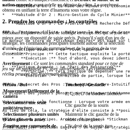
nation ennemie
avant qu'elle ne détruise la vôtre. Le succès est
*   **Habitude d'Or 1 : La Ruée des Mineurs (L'Économie
obtenu en unifiant la terre d'Inamorta sous votre règne.
*   **Habitude d'Or 2 : Micro-Gestion du Cycle Minier**
2. Prendre les commandes : les contrôles
*   **Habitude d'Or 3 : La Priorité de la Recherche Déf
### 2. Tactiques d'Élite : Maîtriser le Moteur de Score

Stickman Empires est un jeu de stratégie en temps réel qui se joue au
mieux avec un dispositif de saisie précis. Puisqu'il s'agit d'un jeu de
Le moteur de score de *Stickman Empires* est basé sur l
stratégie, les commandes principales tournent autour de la sélection
d'unités, de l'émission de commandes et de la gestion de la vue
*   **Tactique Avancée : Le "Pivot Spearton"**

d'ensemble.
    *   **Principe :** Cette tactique exploite la porté
    *   **Exécution :** Tout d'abord, vous devez identi
Avertissement :
Ce sont les commandes standard pour ce type de
*   **Tactique Avancée : Le "Pari des Ressources"**

jeu sur un navigateur PC avec clavier/souris. Les commandes
    *   **Principe :** Cela implique de dépenser une re
réelles peuvent être légèrement différentes.
    *   **Exécution :** En milieu de partie, lorsque le
Action / But
Touche(s) / Gestuelle
### 3. Le Secret des Pros : Un Avantage Contre-Intuitif

Mouvement/Défilement de la
La plupart des joueurs pensent que **attaquer constamme
Z, Q, S, D ou touches fléchées
caméra
Voici pourquoi cela fonctionne : Lorsque votre armée en
Sélectionner une seule
Clic gauche de la souris
unité/structure
Au lieu de cela, la stratégie d'élite consiste à **posi
Sélectionner plusieurs unités
Maintenir le clic gauche de la
(Faire glisser la zone)
souris et faire glisser
Émettre une commande de
Clic droit de la souris (sur
r">
## Maîtriser Stickman Empires : Un Guide de Stratégi