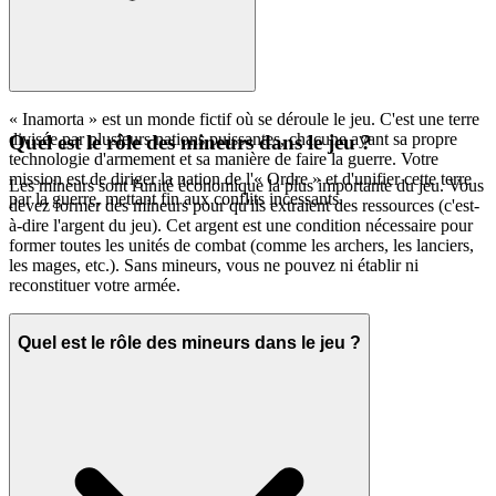
« Inamorta » est un monde fictif où se déroule le jeu. C'est une terre
divisée par plusieurs nations puissantes, chacune ayant sa propre
Quel est le rôle des mineurs dans le jeu ?
technologie d'armement et sa manière de faire la guerre. Votre
mission est de diriger la nation de l'« Ordre » et d'unifier cette terre
Les mineurs sont l'unité économique la plus importante du jeu. Vous
par la guerre, mettant fin aux conflits incessants.
devez former des mineurs pour qu'ils extraient des ressources (c'est-
à-dire l'argent du jeu). Cet argent est une condition nécessaire pour
former toutes les unités de combat (comme les archers, les lanciers,
les mages, etc.). Sans mineurs, vous ne pouvez ni établir ni
reconstituer votre armée.
Quel est le rôle des mineurs dans le jeu ?