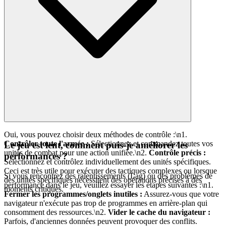
Oui, vous pouvez choisir deux méthodes de contrôle :\n1.
Contrôler toute l'armée :
Sélectionnez et commandez toutes vos
Le jeu est lent, comment puis-je améliorer les
unités de combat pour une action unifiée.\n2.
Contrôle précis :
performances ?
Sélectionnez et contrôlez individuellement des unités spécifiques.
Ceci est très utile pour exécuter des tactiques complexes ou lorsque
Si vous rencontrez des ralentissements (Lag) ou des problèmes de
des unités spécifiques nécessitent des opérations précises à des
performance dans le jeu, veuillez essayer les étapes suivantes :\n1.
moments critiques.
Fermer les programmes/onglets inutiles :
Assurez-vous que votre
navigateur n'exécute pas trop de programmes en arrière-plan qui
consomment des ressources.\n2.
Vider le cache du navigateur :
Parfois, d'anciennes données peuvent provoquer des conflits.