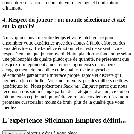
concentrer sur la construction de votre héritage et l'unification
d'Inamorta.
4. Respect du joueur : un monde sélectionné et axé
sur la qualité
Nous apprécions trop votre temps et votre intelligence pour
encombrer votre expérience avec des clones à faible effort ou des
jeux défectueux. Le bénéfice émotionnel ici est de se sentir vu et
respecté en tant que joueur averti. Notre plateforme fonctionne selon
une philosophie de qualité plutôt que de quantité, ne présentant que
des jeux qui répondent à nos normes rigoureuses en matière
d'engagement, de jouabilité et de qualité. Cette approche
sélectionnée garantit une interface propre, rapide et discrète qui
permet au jeu de briller. Vous ne trouverez pas des milliers de titres
génériques ici. Nous présentons
Stickman Empires
parce que nous
reconnaissons son mélange parfait de stratégie et d'action, ce qui en
fait un jeu exceptionnel qui mérite votre précieux temps. C'est notre
promesse curatoriale : moins de bruit, plus de la qualité que vous
méritez.
L'expérience Stickman Empires défini...
tive : Pourquoi vous y êtes à votre place
Lire la suite