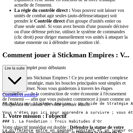
actuelle de l'ennemi.
La règle du contrôle direct :
Vous pouvez soit laisser vos
unités de combat agir seules (auto-défense/attaque) soit
prendre le
Contrôle direct
d'un groupe d'unités entier ou
d'une seule unité. Si vous avez besoin d'une poussée décisive
ou d'une défense précise, utilisez le système de commandes
(clic droit) pour diriger manuellement vos unités à attaquer la
statue ennemie ou à défendre une position clé.
Comment jouer à Stickman Empires : V...
otre guide complet pour débutants
Lire la suite
Bienvenue dans Stickman Empires ! Ce jeu peut sembler complexe
avec toute sa stratégie, mais les boucles principales sont simples et
faciles à maîtriser. Nous vous guiderons à travers les étapes
essentielles — de la construction de votre économie à l'écrasement
Conseils et astuces
de l'ennemi — afin que vous puissiez commencer à jouer comme un
## Maîtriser Stickman Empires : Un Guide de Stratégie A
conquérant du monde dès votre premier match.
Vous n'êtes pas ici pour apprendre à survivre ; vous êt
1. Votre mission : l'objectif
### 1. La Fondation : Trois Habitudes d'Or

Votre objectif immédiat est double :
Défendre la statue de votre
La différence entre un gagnant constant et un joueur oc
nation
contre les attaques ennemies, et
Détruire la statue de la