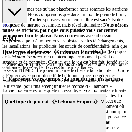
Nous ne sommes pas qu'une plateforme ; nous sommes les gardiens
de votre joie. Nous comprenons que dans un monde plein de bruit,
de frictions et d'arrière-pensées, votre temps libre est sacré. Notre
promesse de marque est simple, mais révolutionnaire :
Nous gérons
FAQ
toutes les frictions, pour que vous puissiez vous concentrer
uniquement sur le plaisir.
Nous concevons avec obsession
FAQ
l'expérience pour éliminer tous les obstacles : les téléchargements,
les installations, les publicités, les soucis de confidentialité, afin que
Quel type de jeu est 《Stickman Empires》 ?
lorsque vous vous asseyez pour vous perdre dans le monde épique
de
Stickman Empires
, rien n'interrompe ce moment parfait de
stratégie et de conquête. C'est ici que le jeu est bien fait, fondé sur la
《Stickman Empires》 est un jeu de stratégie et de guerre en ligne
confiance, le respect et l'accessibilité instantanée.
basé sur HTML5. Le joueur incarne le chef de la nation de l'« Ordre
» (Order), avec pour objectif de bâtir une armée, de gérer des
1. Reprenez votre temps : la joie du jeu instantané
ressources et de conquérir toutes les nations hostiles en détruisant
leur statue, pour finalement unifier le monde d'« Inamorta ».
La vie moderne est une quête incessante, et vos moments de liberté
sont trop précieux pour être gaspillés en formalités frustrantes. Le
bénéfice émotionnel du jeu instantané est le profond respect que
Quel type de jeu est 《Stickman Empires》 ?
nous montrons pour votre temps. Nous pensons qu'au moment où
l'envie de jouer se fait sentir, le jeu doit commencer. C'est pourquoi
l'ensemble de notre écosystème est construit autour de la puissance
révolutionnaire de l'iframe :
pas de téléchargements, pas
d'installations, pas de patchs, pas d'attente.
C'est le cœur de