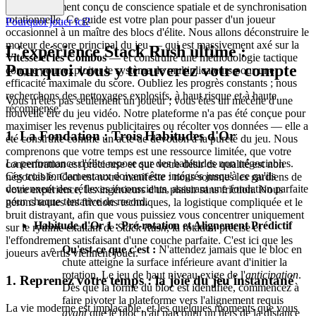
méticuleusement conçu de conscience spatiale et de synchronisation
rotationnelle. Ce guide est votre plan pour passer d'un joueur
Pourquoi jouer ici?
occasionnel à un maître des blocs d'élite. Nous allons déconstruire le
moteur de score principal du jeu — qui est massivement axé sur la
L'expérience Stack Rush ultime :
Vitesse et les Combos
— et construire une méthodologie tactique
Pourquoi vous y trouverez votre compte
conçue pour exploiter le système de multiplicateurs pour une
efficacité maximale du score. Oubliez les progrès constants ; nous
recherchons des nettoyages explosifs, à haut risque et à haute
Vous n'êtes pas seulement un joueur ; vous êtes un mécène d'une
récompense.
nouvelle ère du jeu vidéo. Notre plateforme n'a pas été conçue pour
maximiser les revenus publicitaires ou récolter vos données — elle a
1. La Fondation : Trois Habitudes d'Or
été construite comme un acte de dévotion à la pureté du jeu. Nous
comprenons que votre temps est une ressource limitée, que votre
La performance d'élite repose sur des habitudes non négociables.
concentration est précieuse et que votre désir de qualité est non
Ces trois fondamentaux doivent être intégrés jusqu'à ce qu'ils
négociable. Ceci est notre manifeste : nous sommes les gardiens de
deviennent des réflexes inconscients, assurant une fondation parfaite
votre expérience, les ingénieurs d'un plaisir sans friction. Nous
pour chaque tentative de record.
gérons toutes les frictions techniques, la logistique compliquée et le
bruit distrayant, afin que vous puissiez vous concentrer uniquement
Habitude d'Or 1 : Pré-rotation et Alignement Prédictif
sur le rythme exaltant de
Stack Rush
, la rotation précise et
l'effondrement satisfaisant d'une couche parfaite. C'est ici que les
Qu'est-ce que c'est :
N'attendez jamais que le bloc en
joueurs avertis viennent jouer.
chute atteigne la surface inférieure avant d'initier la
rotation. Le jeu de haut niveau exige de l'
anticipation
.
1. Reprenez votre temps : la joie du jeu instantané
Dès que la forme du bloc est identifiée, commencez à
faire pivoter la plateforme vers l'alignement requis
La vie moderne est implacable, et les quelques moments que vous
avant
que le bloc n'ait parcouru un tiers de la distance