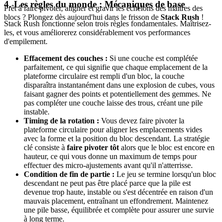
4. Les règles du monde : Mécaniques de base
Prêt à faire pivoter, aligner et gravir les échelons des maîtres des
blocs ? Plongez dès aujourd'hui dans le frisson de
Stack Rush
!
Stack Rush fonctionne selon trois règles fondamentales. Maîtrisez-
les, et vous améliorerez considérablement vos performances
d'empilement.
Effacement des couches :
Si une couche est complétée
parfaitement, ce qui signifie que chaque emplacement de la
plateforme circulaire est rempli d'un bloc, la couche
disparaîtra instantanément dans une explosion de cubes, vous
faisant gagner des points et potentiellement des gemmes. Ne
pas compléter une couche laisse des trous, créant une pile
instable.
Timing de la rotation :
Vous devez faire pivoter la
plateforme circulaire pour aligner les emplacements vides
avec la forme et la position du bloc descendant. La stratégie
clé consiste à
faire pivoter tôt
alors que le bloc est encore en
hauteur, ce qui vous donne un maximum de temps pour
effectuer des micro-ajustements avant qu'il n'atterrisse.
Condition de fin de partie :
Le jeu se termine lorsqu'un bloc
descendant ne peut pas être placé parce que la pile est
devenue trop haute, instable ou s'est décentrée en raison d'un
mauvais placement, entraînant un effondrement. Maintenez
une pile basse, équilibrée et complète pour assurer une survie
à long terme.