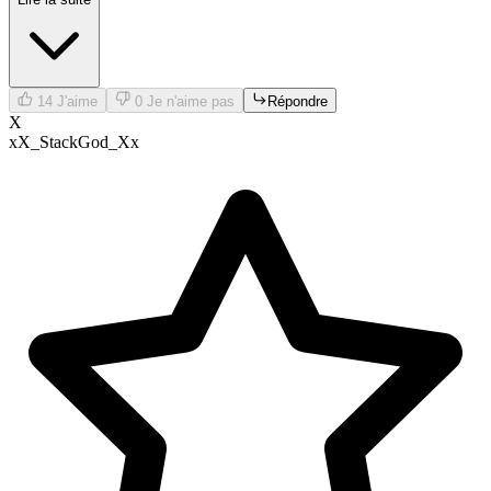
14
J'aime
0
Je n'aime pas
Répondre
X
xX_StackGod_Xx