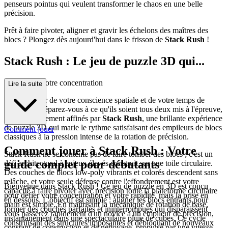
penseurs pointus qui veulent transformer le chaos en une belle
précision.
Prêt à faire pivoter, aligner et gravir les échelons des maîtres des
blocs ? Plongez dès aujourd'hui dans le frisson de
Stack Rush
!
Stack Rush : Le jeu de puzzle 3D qui...
exige toute votre concentration
Lire la suite
Êtes-vous sûr de votre conscience spatiale et de votre temps de
réaction ? Préparez-vous à ce qu'ils soient tous deux mis à l'épreuve,
testés et finalement affinés par
Stack Rush
, une brillante expérience
de puzzle 3D qui marie le rythme satisfaisant des empileurs de blocs
Comment jouer
classiques à la pression intense de la rotation de précision.
Comment jouer à Stack Rush : Votre
Stack Rush ne se contente pas de faire tomber des blocs ; c'est un
guide complet pour débutants
défi architectural à enjeux élevés construit sur une toile circulaire.
Des couches de blocs low-poly vibrants et colorés descendent sans
relâche, et votre seule défense contre l'effondrement est votre
Bienvenue dans Stack Rush ! Ce jeu de puzzle en 3D est conçu
capacité à faire pivoter avec précision toute la plateforme circulaire
pour défier votre concentration et votre rapidité, mais la prise en
en dessous. L'objectif est simple : aligner les blocs entrants pour
main est simple. En maîtrisant la mécanique de rotation de base,
former des couches parfaites et ininterrompues qui disparaissent
vous passerez rapidement d'un novice à un empileur de précision,
instantanément dans une spectaculaire pluie de cubes. Ce cycle
construisant des structures imposantes et débloquant de nouveaux
constant de construction et de nettoyage, propulsé par une vitesse