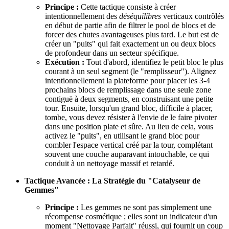
Principe :
Cette tactique consiste à créer
intentionnellement des
déséquilibres
verticaux contrôlés
en début de partie afin de filtrer le pool de blocs et de
forcer des chutes avantageuses plus tard. Le but est de
créer un "puits" qui fait exactement un ou deux blocs
de profondeur dans un secteur spécifique.
Exécution :
Tout d'abord, identifiez le petit bloc le plus
courant à un seul segment (le "remplisseur"). Alignez
intentionnellement la plateforme pour placer les 3-4
prochains blocs de remplissage dans une seule zone
contiguë à deux segments, en construisant une petite
tour. Ensuite, lorsqu'un grand bloc, difficile à placer,
tombe, vous devez résister à l'envie de le faire pivoter
dans une position plate et sûre. Au lieu de cela, vous
activez le "puits", en utilisant le grand bloc pour
combler l'espace vertical créé par la tour, complétant
souvent une couche auparavant intouchable, ce qui
conduit à un nettoyage massif et retardé.
Tactique Avancée : La Stratégie du "Catalyseur de
Gemmes"
Principe :
Les gemmes ne sont pas simplement une
récompense cosmétique ; elles sont un indicateur d'un
moment "Nettoyage Parfait" réussi, qui fournit un coup