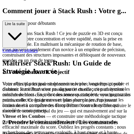
Comment jouer à Stack Rush : Votre g...
uide complet pour débutants
Lire la suite
Bienvenue dans Stack Rush ! Ce jeu de puzzle en 3D est conçu
pour défier votre concentration et votre rapidité, mais la prise en
main est simple. En maîtrisant la mécanique de rotation de base,
vous passerez rapidement d'un novice à un empileur de précision,
Conseils et astuces
construisant des structures imposantes et débloquant de nouveaux
mondes en un rien de temps.
Maîtriser Stack Rush: Un Guide de
Stratégie Avancée
1. Votre mission : L'objectif
Votre objectif principal est de survivre le plus longtemps possible et
Vous n'êtes pas ici pour simplement survivre ; vous êtes ici pour
d'obtenir le meilleur score en alignant et en effaçant parfaitement les
dominer.
Stack Rush
n'est pas un jeu de chance ; c'est un système
couches de blocs. En créant des anneaux complets, vous gagnez des
méticuleusement conçu de conscience spatiale et de synchronisation
points, collectez des gemmes et faites durer le jeu, repoussant les
rotationnelle. Ce guide est votre plan pour passer d'un joueur
limites de vos compétences d'empilement contre le rythme qui
occasionnel à un maître des blocs d'élite. Nous allons déconstruire le
s'accélère constamment.
moteur de score principal du jeu — qui est massivement axé sur la
Vitesse et les Combos
— et construire une méthodologie tactique
2. Prendre le commandement : Les commandes
conçue pour exploiter le système de multiplicateurs pour une
efficacité maximale du score. Oubliez les progrès constants ; nous
recherchons des nettoyages explosifs, à haut risque et à haute
Avertissement :
Ce sont les commandes standard pour ce type de