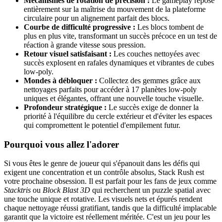
Mécanismes de rotation de précision :
Le gameplay repose
entièrement sur la maîtrise du mouvement de la plateforme
circulaire pour un alignement parfait des blocs.
Courbe de difficulté progressive :
Les blocs tombent de
plus en plus vite, transformant un succès précoce en un test de
réaction à grande vitesse sous pression.
Retour visuel satisfaisant :
Les couches nettoyées avec
succès explosent en rafales dynamiques et vibrantes de cubes
low-poly.
Mondes à débloquer :
Collectez des gemmes grâce aux
nettoyages parfaits pour accéder à 17 planètes low-poly
uniques et élégantes, offrant une nouvelle touche visuelle.
Profondeur stratégique :
Le succès exige de donner la
priorité à l'équilibre du cercle extérieur et d'éviter les espaces
qui compromettent le potentiel d'empilement futur.
Pourquoi vous allez l'adorer
Si vous êtes le genre de joueur qui s'épanouit dans les défis qui
exigent une concentration et un contrôle absolus, Stack Rush est
votre prochaine obsession. Il est parfait pour les fans de jeux comme
Stacktris
ou
Block Blast 3D
qui recherchent un puzzle spatial avec
une touche unique et rotative. Les visuels nets et épurés rendent
chaque nettoyage réussi gratifiant, tandis que la difficulté implacable
garantit que la victoire est réellement méritée. C'est un jeu pour les