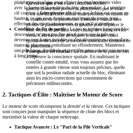
plateforme circulaire pour aligner les emplacements vides
Qu'est-ce que c'est :
Les contrôles fléchés
avec la forme et la position du bloc descendant. La stratégie
gauche/droite font pivoter la
plateforme
, pas le bloc.
clé consiste à
faire pivoter tôt
alors que le bloc est encore en
C'est une différence subtile mais profonde en raison de
hauteur, ce qui vous donne un maximum de temps pour
la courbure de la plateforme. Entraînez-vous à faire
effectuer des micro-ajustements avant qu'il n'atterrisse.
pivoter la plateforme vers la gauche pour déplacer le
Condition de fin de partie :
Le jeu se termine lorsqu'un bloc
bloc vers la
droite
dans votre champ de vision, et vice
descendant ne peut pas être placé parce que la pile est
versa. Cela nécessite de séparer le stimulus visuel
devenue trop haute, instable ou s'est décentrée en raison d'un
(position du bloc) de la mémoire musculaire (rotation de
mauvais placement, entraînant un effondrement. Maintenez
la plateforme).
une pile basse, équilibrée et complète pour assurer une survie
Pourquoi c'est crucial :
La courbure de la planète met
à long terme.
à l'épreuve la conscience spatiale. En maîtrisant le
contrôle contre-intuitif, vous vous assurez que les
entrées à grande vitesse sont toujours précises, quelle
que soit la position radiale actuelle du bloc, éliminant
ainsi les micro-corrections qui consomment de
précieuses millisecondes.
2. Tactiques d'Élite : Maîtriser le Moteur de Score
Le moteur de score récompense la
densité et la vitesse
. Ces tactiques
sont conçues pour manipuler la séquence de chute des blocs et
maximiser la valeur de chaque nettoyage.
Tactique Avancée : Le "Pari de la Pile Verticale"