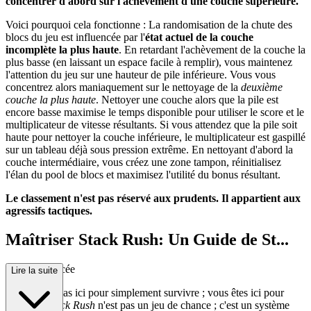
concentrer d'abord sur l'achèvement d'une couche supérieure.
Voici pourquoi cela fonctionne : La randomisation de la chute des
blocs du jeu est influencée par l'
état actuel de la couche
incomplète la plus haute
. En retardant l'achèvement de la couche la
plus basse (en laissant un espace facile à remplir), vous maintenez
l'attention du jeu sur une hauteur de pile inférieure. Vous vous
concentrez alors maniaquement sur le nettoyage de la
deuxième
couche la plus haute
. Nettoyer une couche alors que la pile est
encore basse maximise le temps disponible pour utiliser le score et le
multiplicateur de vitesse résultants. Si vous attendez que la pile soit
haute pour nettoyer la couche inférieure, le multiplicateur est gaspillé
sur un tableau déjà sous pression extrême. En nettoyant d'abord la
couche intermédiaire, vous créez une zone tampon, réinitialisez
l'élan du pool de blocs et maximisez l'utilité du bonus résultant.
Le classement n'est pas réservé aux prudents. Il appartient aux
agressifs tactiques.
Maîtriser Stack Rush: Un Guide de St...
ratégie Avancée
Lire la suite
Vous n'êtes pas ici pour simplement survivre ; vous êtes ici pour
dominer.
Stack Rush
n'est pas un jeu de chance ; c'est un système