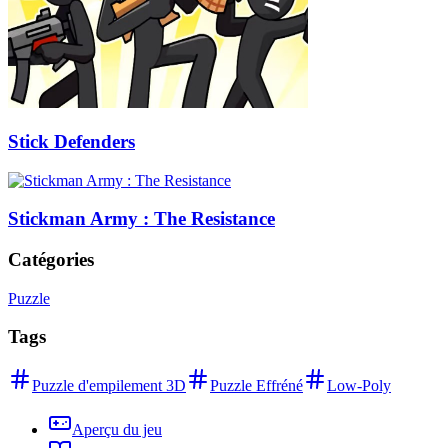
Stick Defenders
Stickman Army : The Resistance
Catégories
Puzzle
Tags
Puzzle d'empilement 3D
Puzzle Effréné
Low-Poly
Aperçu du jeu