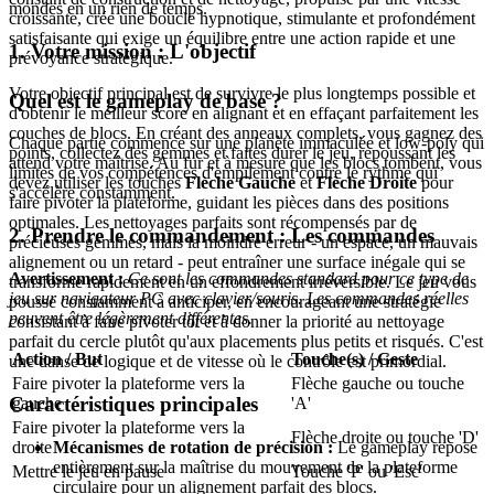
mondes en un rien de temps.
croissante, crée une boucle hypnotique, stimulante et profondément
satisfaisante qui exige un équilibre entre une action rapide et une
1. Votre mission : L'objectif
prévoyance stratégique.
Votre objectif principal est de survivre le plus longtemps possible et
Quel est le gameplay de base ?
d'obtenir le meilleur score en alignant et en effaçant parfaitement les
couches de blocs. En créant des anneaux complets, vous gagnez des
Chaque partie commence sur une planète immaculée et low-poly qui
points, collectez des gemmes et faites durer le jeu, repoussant les
attend votre maîtrise. Au fur et à mesure que les blocs tombent, vous
limites de vos compétences d'empilement contre le rythme qui
devez utiliser les touches
Flèche Gauche
et
Flèche Droite
pour
s'accélère constamment.
faire pivoter la plateforme, guidant les pièces dans des positions
optimales. Les nettoyages parfaits sont récompensés par de
2. Prendre le commandement : Les commandes
précieuses gemmes, mais la moindre erreur - un espace, un mauvais
alignement ou un retard - peut entraîner une surface inégale qui se
Avertissement :
Ce sont les commandes standard pour ce type de
transforme rapidement en un effondrement irréversible. Le jeu vous
jeu sur navigateur PC avec clavier/souris. Les commandes réelles
pousse constamment à anticiper, en encourageant une stratégie
peuvent être légèrement différentes.
consistant à faire pivoter tôt et à donner la priorité au nettoyage
parfait du cercle plutôt qu'aux placements plus petits et risqués. C'est
Action / But
Touche(s) / Geste
une danse de logique et de vitesse où le contrôle est primordial.
Faire pivoter la plateforme vers la
Flèche gauche ou touche
Caractéristiques principales
gauche
'A'
Faire pivoter la plateforme vers la
Flèche droite ou touche 'D'
droite
Mécanismes de rotation de précision :
Le gameplay repose
entièrement sur la maîtrise du mouvement de la plateforme
Mettre le jeu en pause
Touche 'P' ou 'Esc'
circulaire pour un alignement parfait des blocs.