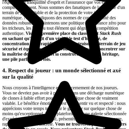
l'équité est la tranquillité d'esprit et l'assurance que vos efforts
comptent vraiment. Nous sommes des fanatiques de la garantie d'un
terrain de jeu équitable et de la protection de votre identité
numérique. Nous appliquons des normes de confidentialité des
données robustes et maintenons une politique de tolérance zéro pour
les tricheurs, les bots ou tout élément qui dégrade la compétition
authentique.
Visez la première place du classement
Stack Rush
en sachant qu'il s'agit d'un véritable test d'habileté, de
concentration et de rapidité. Nous construisons le terrain de jeu
sécurisé et équitable, afin que vous puissiez vous concentrer sur
la maîtrise de la rotation et la construction de votre héritage,
une pile parfaite à la fois.
4. Respect du joueur : un monde sélectionné et axé
sur la qualité
Nous croyons à l'intelligence et au discernement de nos joueurs.
Vous ne devriez pas avoir à patauger dans une décharge numérique
de clones à faible effort pour trouver quelque chose de vraiment
valable. Le bénéfice émotionnel est de se sentir vu et respecté : nous
apprécions votre temps trop pour le gaspiller sur quelque chose de
moins qu'exceptionnel. Notre plateforme est une galerie sélectionnée
d'expériences de haute qualité, présentées via une interface propre,
rapide et totalement discrète.
Vous ne trouverez pas ici des milliers