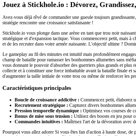
Jouez à Stickhole.io : Dévorez, Grandissez
Avez-vous déjà rêvé de commander une gueule toujours grandissante, av
stratégie rencontre une croissance satisfaisante !
Stickhole.io vous plonge dans une arène en tant que trou noir naissant, a
stratégique et d'expansion tactique. Vous commencerez petit, mais à 
et de les recruter dans votre armée naissante. L'objectif ultime ? Domin
Le gameplay au fil des minutes est intuitif mais profondément engagean
champ de bataille pour ramasser les bonhommes allumettes sans méfian
vous donnant le pouvoir d'absorber des guerriers plus grands et plus rés
collecte et à constituer une force imbattable avant la bataille finale e
d'augmenter la taille initiale de votre trou ou même de renforcer les 
Caractéristiques principales
Boucle de croissance addictive :
Commencez petit, élaborez une
Recrutement stratégique :
Capturez divers bonhommes allumett
Pression temporelle dynamique :
Optimisez vos courses de co
Bonus de mise sous tension :
Utilisez des boosts en jeu pour ob
Commandes intuitives :
Maîtrisez l'art de la dévoration avec 
Pourquoi vous allez adorer Si vous êtes fan d'action à haute dose, de pl