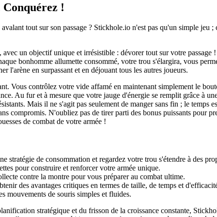
, Conquérez !
alant tout sur son passage ? Stickhole.io n'est pas qu'un simple jeu ;
vec un objectif unique et irrésistible : dévorer tout sur votre passage ! I
chaque bonhomme allumette consommé, votre trou s'élargira, vous permett
er l'arène en surpassant et en déjouant tous les autres joueurs.
t. Vous contrôlez votre vide affamé en maintenant simplement le bouton d
ce. Au fur et à mesure que votre jauge d'énergie se remplit grâce à un
istants. Mais il ne s'agit pas seulement de manger sans fin ; le temps es
t sans compromis. N'oubliez pas de tirer parti des bonus puissants pour pr
prouesses de combat de votre armée !
 stratégie de consommation et regardez votre trou s'étendre à des pro
es pour construire et renforcer votre armée unique.
llecte contre la montre pour vous préparer au combat ultime.
tenir des avantages critiques en termes de taille, de temps et d'efficaci
des mouvements de souris simples et fluides.
anification stratégique et du frisson de la croissance constante, Stickhole