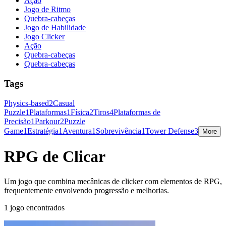
Ação
Jogo de Ritmo
Quebra-cabeças
Jogo de Habilidade
Jogo Clicker
Ação
Quebra-cabeças
Quebra-cabeças
Tags
Physics-based
2
Casual
Puzzle
1
Plataformas
1
Física
2
Tiros
4
Plataformas de
Precisão
1
Parkour
2
Puzzle
Game
1
Estratégia
1
Aventura
1
Sobrevivência
1
Tower Defense
3
More
RPG de Clicar
Um jogo que combina mecânicas de clicker com elementos de RPG,
frequentemente envolvendo progressão e melhorias.
1 jogo encontrados