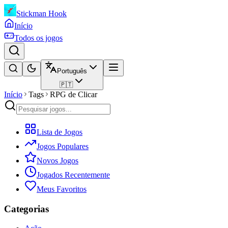
Stickman Hook
Início
Todos os jogos
Português
🇵🇹
Início
Tags
RPG de Clicar
Lista de Jogos
Jogos Populares
Novos Jogos
Jogados Recentemente
Meus Favoritos
Categorias