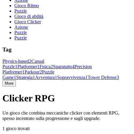
Azione
Gioco Ritmo
Puzzle
Gioco di abilità
Gioco Clicker
Azione
Puzzle
Puzzle
Tag
Physics-based
2
Casual
Puzzle
1
Platformer
1
Fisica
2
Sparatutto
4
Precision
Platformer
1
Parkour
2
Puzzle
Game
1
Strategia
1
Avventura
1
Sopravvivenza
1
Tower Defense
3
More
Clicker RPG
Un gioco che combina meccaniche clicker con elementi RPG,
spesso incentrato sulla progressione e sugli upgrade.
1 gioco trovati