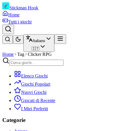
Stickman Hook
Home
Tutti i giochi
Italiano
🇮🇹
Home
Tag
Clicker RPG
Elenco Giochi
Giochi Popolari
Nuovi Giochi
Giocati di Recente
I Miei Preferiti
Categorie