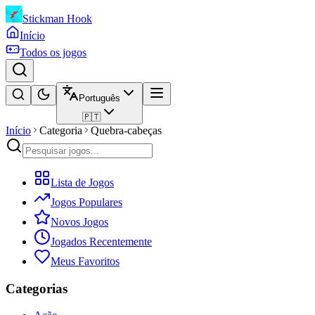
Stickman Hook
Início
Todos os jogos
Português
🇵🇹
Início
Categoria
Quebra-cabeças
Lista de Jogos
Jogos Populares
Novos Jogos
Jogados Recentemente
Meus Favoritos
Categorias