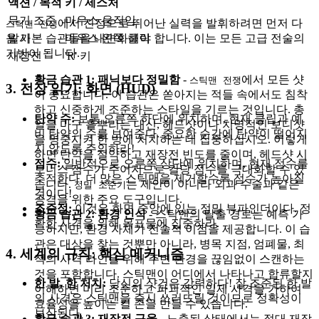
액션 / 목적
키 / 제스처
무기 조준
마우스 움직임
에서 진정으로 뛰어난 실력을 발휘하려면 먼저 다
스틱맨 전쟁
음 기본 습관들을 내면화해야 합니다. 이는 모든 고급 전술의
발사
마우스 왼쪽 클릭
기반이 됩니다.
재장전
'R' 키
황금 습관 1: 패닉보다 정밀함
-
에서 모든 샷
스틱맨 전쟁
3. 전장 읽기: 화면 (HUD)
이 중요합니다. 이 습관은 쏟아지는 적들 속에서도 침착
하고 신중하게 조준하는 스타일을 기르는 것입니다. 총
탄약 수:
보통 오른쪽 하단에 위치하며, 현재 클립과 예
알을 마구 흩뿌리는 대신, 헤드샷이나 치명적인 보디샷
비 탄약의 수를 보여준다. 중요한 순간에 탄약이 떨어지
을 명중시켜 한 방에 처치하는 데 집중하십시오. 이렇게
지 않도록 주의하라!
하면 탄약을 절약하고 재장전 빈도를 줄이며, 헤드샷 시
점수:
일반적으로 오른쪽 상단에 위치하며, 현재 점수를
보너스 점수가 주어지므로 킬당 점수를 극대화할 수 있
추적한다. 더 많은 스틱맨을 제거할수록 점수가 높아질
습니다.
는 제안이 아니라 외과 수술과 같은
정밀 조준기
것이다!
공격을 위한 주요 도구입니다.
조준점:
이것은 화면 중앙에 있는 정밀 뷰파인더이다. 정
황금 습관 2: 환경 인식
- 스틱맨의 탈출 경로는 예측 가
확한 사격을 위해 목표물에 집중하라.
능하지만, 환경 자체가 전술적 이점을 제공합니다. 이 습
관은 대상을 찾는 것뿐만 아니라, 병목 지점, 엄폐물, 최
4. 세계의 규칙: 핵심 메커니즘
적의 사격 라인을 위해 주변 환경을 끊임없이 스캔하는
것을 포함합니다. 스틱맨이 어디에서 나타나고 합류할지
한 발, 한 처치:
당신의 샷건은 강력하다! 잘 조준된 한 발
이해하면 미리 조준하고 파괴적인 일제 사격을 가하여
의 사격은 스틱맨을 즉시 쓰러뜨릴 것이므로 정확성이
효율성을 높이는 킬 존을 만들 수 있습니다.
보상된다.
황금 습관 3: 재장전 규율
- 노출된 상태에서는 절대 재장