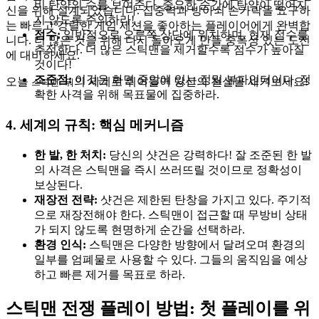
비 탄약의 수를 보여준다. 중요한 순간에 탄약이 떨어지
신을 위해 설계되었습니다. 집중력과 방아쇠 손가락을 요구하
지 않도록 주의하라!
는 빠르고 강렬한 게임 세션을 좋아하는 플레이어에게 완벽합
점수:
일반적으로 오른쪽 상단에 위치하며, 현재 점수를
니다. 더 많은 것을 위해 다시 돌아오게 만들 중독성 있는 도전
추적한다. 더 많은 스틱맨을 제거할수록 점수가 높아질
에 대비하세요.
것이다!
조준점:
이것은 화면 중앙에 있는 정밀 뷰파인더이다. 정
오늘
의 세계로 뛰어들어 당신의 전설을 새겨보세요!
스틱맨 워
확한 사격을 위해 목표물에 집중하라.
4. 세계의 규칙: 핵심 메커니즘
한 발, 한 처치:
당신의 샷건은 강력하다! 잘 조준된 한 발
의 사격은 스틱맨을 즉시 쓰러뜨릴 것이므로 정확성이
보상된다.
재장전 전략:
샷건은 제한된 탄창을 가지고 있다. 주기적
으로 재장전해야 한다. 스틱맨이 접근할 때 무방비 상태
가 되지 않도록 현명하게 순간을 선택하라.
환경 인식:
스틱맨은 다양한 방향에서 달려오며 환경의
일부를 엄폐물로 사용할 수 있다. 그들의 움직임을 예상
하고 빠른 제거를 목표로 하라.
스틱맨 전쟁 플레이 방법: 첫 플레이를 위