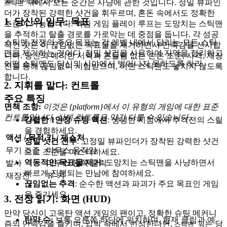
에서 모든 순간은 사냥에 관한 것입니다. 정밀 뷰파인
스틱맨 워
더가 장착된 강력한 샷건을 휘두르며, 혼돈 속에서도 정확한
1. 당신의 임무: 목표
조준이 가능합니다. 핵심 게임 플레이 루프는 도망치는 스틱맨
을 추적하고 탈출 경로를 가로막는 데 중점을 둡니다. 각 성공
스틱맨 전쟁의 주요 목표는 각 레벨 내에서 달리는 모든 스틱
적인 샷은 이 끊임없는 목표물을 제거하면서 만족감을 선사합
맨을 제거하는 것이다. 정밀 샷건을 사용하여 지역을 정리하고
니다. 당신의 예리한 시력과 흔들림 없는 손은 조준, 사격, 재장
어떤 스틱맨도 당신의 시야에서 벗어나지 못하도록 하라.
전을 통해 끊임없이 시험받으며, 어떤 스틱맨도 놓치지 않도록
합니다.
2. 지휘를 맡다: 컨트롤
주요 특징
면책 조항:
이것은 {platform}에서 이 유형의 게임에 대한 표준
컨트롤입니다. 실제 컨트롤은 약간 다를 수 있습니다.
강렬한 1인칭 슈팅 액션
: 생생한 시점에서 추격전의 스릴
을 경험하세요.
액션 / 목적
키 / 제스처
정밀 샷건 전투
: 고정밀 뷰파인더가 장착된 강력한 샷건
무기 조준
마우스 움직임
으로 조준을 마스터하세요.
역동적인 목표물 제거
: 도망치는 스틱맨을 사냥하면서
발사
마우스 왼쪽 클릭
빠르게 진행되는 만남에 참여하세요.
재장전
'R' 키
끊임없는 추격
: 순수한 액션과 파괴가 주요 목표인 게임
을 즐기세요.
3. 전장 읽기: 화면 (HUD)
만약 당신이 고옥탄 액션 게임의 팬이고, 정확한 슈팅 메커니
탄약 수:
보통 오른쪽 하단에 위치하며, 현재 클립과 예
즘의 만족감을 즐기며, 압박 속에서 번성한다면,
는 당
스틱맨 워