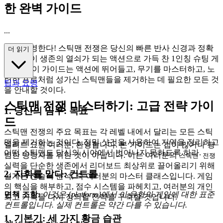
한 완벽 가이드
...
신병 환영한다! 스틱맨 전쟁은 당신의 빠른 반사 신경과 정확
더 읽기
한 조준이 생존의 열쇠가 되는 액션으로 가득 찬 1인칭 슈팅 게
임이다. 이 가이드는 액션에 뛰어들고, 무기를 마스터하고, 노
련한 프로처럼 성가신 스틱맨들을 제거하는 데 필요한 모든 것
팁과 요령
을 안내할 것이다.
스틱맨 전쟁 마스터하기: 고급 전략 가이
1. 당신의 임무: 목표
드
스틱맨 전쟁의 주요 목표는 각 레벨 내에서 달리는 모든 스틱
맨을 제거하는 것이다. 정밀 샷건을 사용하여 지역을 정리하고
엘리트 요원 여러분, 환영합니다. 본 가이드는 겁이 많거나 평
어떤 스틱맨도 당신의 시야에서 벗어나지 못하도록 하라.
범한 방랑자를 위한 것이 아닙니다. 이는 여러분의
스틱맨 전쟁
실력을 단순한 생존에서 리더보드 최상위로 끌어올리기 위해
2. 지휘를 맡다: 컨트롤
설계된 전술적 분석, 즉 여러분의 마스터 클래스입니다. 게임
의 핵심을 해부하고, 점수 시스템을 파헤치고, 여러분의 개인
면책 조항:
이것은 {platform}에서 이 유형의 게임에 대한 표준
최고 기록을 다시 정의할 전략을 구축할 것입니다.
컨트롤입니다. 실제 컨트롤은 약간 다를 수 있습니다.
1. 기본기: 세 가지 황금 습관