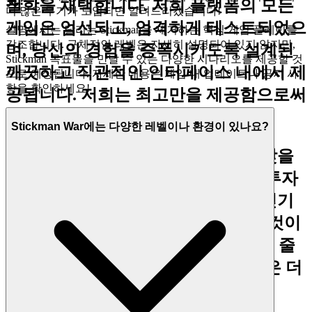
요?
철학을 채택합니다. 저희 플랫폼의 모든
더 많은 무기가 도입되면 알려드리겠습니다!
게임은 엄선되고, 엄격하게 테스트되었으
설명에서는 달리는 Stickman을 제거하는 핵심 게임 플레이를
강조합니다. 구체적인 레벨은 자세히 설명되어 있지 않지만,
며, 당신의 경험을 증폭시키도록 설계된
Stickman 목표물을 만날 수 있는 다양한 시나리오를 제공할 것
깨끗하고 직관적인 인터페이스 내에서 제
으로 예상됩니다. 자세한 내용은 게임 내 업데이트나 공지 사
항을 확인하세요!
공됩니다. 저희는 최고만을 제공함으로써
당신의 지성을 존중합니다.
Stickman War에는 다양한 레벨이나 환경이 있나요?
여기서는 수천 개의 복제된 게임을 찾을
수 없습니다. 저희는 당신의 시간을 투자
할 가치가 있는 훌륭한 게임이라고 믿기
때문에
을 선보입니다. 이것이
스틱맨 전쟁
저희의 큐레이션 약속입니다: 잡음은 줄
이고, 당신이 마땅히 받아야 할 품질은 더
많이.