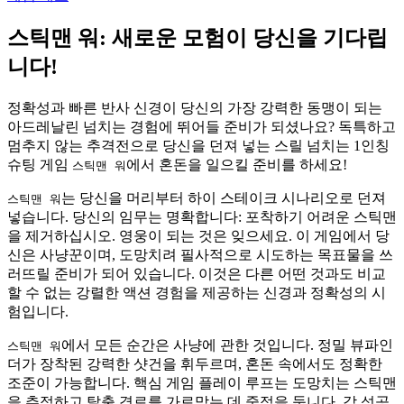
스틱맨 워: 새로운 모험이 당신을 기다립
니다!
정확성과 빠른 반사 신경이 당신의 가장 강력한 동맹이 되는
아드레날린 넘치는 경험에 뛰어들 준비가 되셨나요? 독특하고
멈추지 않는 추격전으로 당신을 던져 넣는 스릴 넘치는 1인칭
슈팅 게임
에서 혼돈을 일으킬 준비를 하세요!
스틱맨 워
는 당신을 머리부터 하이 스테이크 시나리오로 던져
스틱맨 워
넣습니다. 당신의 임무는 명확합니다: 포착하기 어려운 스틱맨
을 제거하십시오. 영웅이 되는 것은 잊으세요. 이 게임에서 당
신은 사냥꾼이며, 도망치려 필사적으로 시도하는 목표물을 쓰
러뜨릴 준비가 되어 있습니다. 이것은 다른 어떤 것과도 비교
할 수 없는 강렬한 액션 경험을 제공하는 신경과 정확성의 시
험입니다.
에서 모든 순간은 사냥에 관한 것입니다. 정밀 뷰파인
스틱맨 워
더가 장착된 강력한 샷건을 휘두르며, 혼돈 속에서도 정확한
조준이 가능합니다. 핵심 게임 플레이 루프는 도망치는 스틱맨
을 추적하고 탈출 경로를 가로막는 데 중점을 둡니다. 각 성공