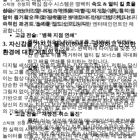
의 핵심 점수 시스템은 명백히
속도 & 멀티 킬 효율
스틱맨 전쟁
성
을 기반으로 합니다. 스틱맨을 더 빨리 제거할수록, 특히 연
의 모든 레벨과 전략에 대한 깊이 있는 몰입을 마음
스틱맨 전쟁
달아 제거할수록 점수 배율이 높아집니다. 여러분의 목표는 지
편히 즐기세요. 저희 플랫폼은 무료이며, 항상 그럴 것입니다.
속적인 파괴의 연쇄를 만드는 것입니다.
아무런 조건도, 놀라운 일도 없이, 정직한 엔터테인먼트만 제
공합니다.
고급 전술: "병목 지점 연쇄"
원리:
이 전술은 적의 경로를 조작하여 스틱맨의
3. 자신감을 가지고 플레이하세요: 공정하고 안전한
밀집된 무리를 만들고, 완벽하게 타이밍을 맞춘 샷
환경에 대한 저희의 약속
건 한 발로 이를 제거하여 멀티 킬 보너스를 극대화
하고 배율 연쇄를 유지하는 것입니다.
디지털 세상에서 마음의 평화는 가장 중요합니다. 저희는 당신
실행:
먼저, 주요 탈출 통로를 식별하고 스틱맨의
의 노고를 존중하고, 당신의 데이터를 보호하며, 공정한 플레
이동 패턴을 예측합니다. 그런 다음, 나타나는 개별
이는 협상 대상이 아닌 환경을 세심하게 조성합니다. 이것은
대상을 골라내는 것을 자제하십시오. 대신, 여러 스
단순한 규칙에 관한 것이 아니라, 당신이 의심이나 불공정함의
틱맨이 좁은 통로 또는 출입구로 몰려들도록 합니
그림자 없이 경쟁하고, 성취하고, 연결될 수 있도록, 정직성을
다. 마지막으로, 무리가 충분히 밀집되면 샷건을 발
기반으로 구축된 커뮤니티를 육성하는 것입니다. 이곳에서의
사하여 그룹의 중심부를 조준하여 최대 명중을 보
당신의 진보는 치트나 보안 침해에 의해 훼손되지 않은, 당신
장하고 멀티 킬 점수의 연쇄를 트리거합니다.
의 기술에 대한 증거입니다.
고급 전술: "재장전-취소 돌진"
원리:
이는 샷건의 재장전 애니메이션의 후반부를
리더보드의 최상위 자리를 쫓으면서, 그것이 진정
스틱맨 전쟁
챔버에 쉘이 들어간 직후 발사하여 숙련되게 취소
한 실력의 시험이라는 것을 아세요. 저희는 안전하고 공정한
하여 거의 즉각적인 후속 사격을 가능하게 하고 공
놀이터를 만들고, 당신은 당신의 유산을 구축하는 데 집중할