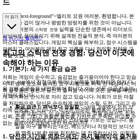
드
s="mb-4 text-foreground">엘리트 요원 여러분, 환영합니다. 본
더 읽기
가이드는 겁이 많거나 평범한 방랑자를 위한 것이 아닙니다.
이는 여러분의
실력을 단순한 생존에서 리더보드
스틱맨 전쟁
최상위로 끌어올리기 위해 설계된 전술적 분석, 즉 여러분의
왜 여기서 플레이?
마스터 클래스입니다. 게임의 핵심을 해부하고, 점수 시스템을
파헤치고, 여러분의 개인 최고 기록을 다시 정의할 전략을 구
최고의 스틱맨 전쟁 경험: 당신이 이곳에
축할 것입니다.
속해야 하는 이유
1. 기본기: 세 가지 황금 습관
저희는 게임이 순수하고, 숨김없는 즐거움이어야 한다고 믿습
에서 진정으로 뛰어난 실력을 발휘하려면 먼저 다
스틱맨 전쟁
니다. 방해 요소와 숨겨진 요구 사항으로 가득 찬 세상에서, 저
음 기본 습관들을 내면화해야 합니다. 이는 모든 고급 전술의
희 플랫폼은 당신과 당신의 즐거움 사이의 모든 장벽을 세심하
기반이 됩니다.
게 제거하는 안식처로 자리 잡고 있습니다. 저희가 모든 마찰
을 처리하므로, 당신은 순수하게 게임의 스릴, 도전, 그리고 승
황금 습관 1: 패닉보다 정밀함
-
에서 모든 샷
스틱맨 전쟁
리에 집중할 수 있습니다. 이것은 단순한 플랫폼이 아닙니다.
이 중요합니다. 이 습관은 쏟아지는 적들 속에서도 침착
신뢰, 존중, 그리고 원활한 몰입을 기반으로 구축된, 비교할 수
하고 신중하게 조준하는 스타일을 기르는 것입니다. 총
없는 플레이어 경험에 대한 약속입니다.
알을 마구 흩뿌리는 대신, 헤드샷이나 치명적인 보디샷
을 명중시켜 한 방에 처치하는 데 집중하십시오. 이렇게
1. 당신의 시간을 되찾으세요: 즉시 플레이의 즐거움
하면 탄약을 절약하고 재장전 빈도를 줄이며, 헤드샷 시