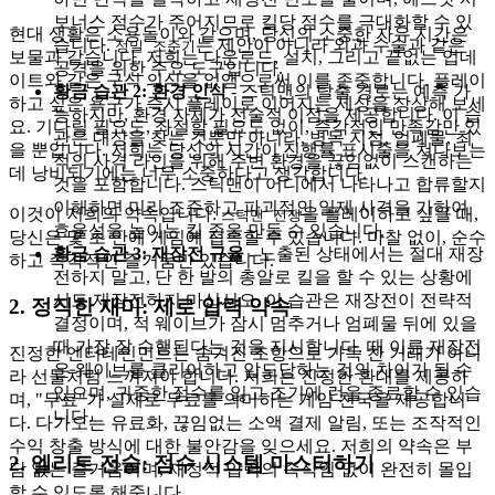
보너스 점수가 주어지므로 킬당 점수를 극대화할 수 있
현대 생활은 소용돌이와 같으며, 당신의 소중한 자유 시간은
습니다.
는 제안이 아니라 외과 수술과 같은
정밀 조준기
보물과 같습니다. 저희는 다운로드, 설치, 그리고 끝없는 업데
공격을 위한 주요 도구입니다.
이트와 같은 구식 의식을 없앰으로써 이를 존중합니다. 플레이
황금 습관 2: 환경 인식
- 스틱맨의 탈출 경로는 예측 가
하고 싶은 욕구가 즉시 플레이로 이어지는 세상을 상상해 보세
능하지만, 환경 자체가 전술적 이점을 제공합니다. 이 습
요. 기다릴 필요도, 좌절할 필요도 없이, 즉각적인 만족감만 있
관은 대상을 찾는 것뿐만 아니라, 병목 지점, 엄폐물, 최
을 뿐입니다. 저희는 당신의 시간이 진행률 표시줄을 쳐다보는
적의 사격 라인을 위해 주변 환경을 끊임없이 스캔하는
데 낭비되기에는 너무 소중하다고 생각합니다.
것을 포함합니다. 스틱맨이 어디에서 나타나고 합류할지
이해하면 미리 조준하고 파괴적인 일제 사격을 가하여
이것이 저희의 약속입니다:
을 플레이하고 싶을 때,
스틱맨 전쟁
효율성을 높이는 킬 존을 만들 수 있습니다.
당신은 몇 초 안에 게임에 접속할 수 있습니다. 마찰 없이, 순수
황금 습관 3: 재장전 규율
- 노출된 상태에서는 절대 재장
하고 즉각적인 즐거움만 있습니다.
전하지 말고, 단 한 발의 총알로 킬을 할 수 있는 상황에
서도 재장전하지 마십시오. 이 습관은 재장전이 전략적
2. 정직한 재미: 제로 압력 약속
결정이며, 적 웨이브가 잠시 멈추거나 엄폐물 뒤에 있을
때 가장 잘 수행된다는 것을 지시합니다. 때 이른 재장전
진정한 엔터테인먼트는 숨겨진 조항으로 가득 찬 거래가 아니
은 웨이브를 클리어하고 압도당하는 것의 차이가 될 수
라 선물처럼 느껴져야 합니다. 저희는 진정한 환대를 제공하
있으며, 귀중한 점수를 잃고 조기에 런을 종료할 수 있습
며, "무료"가 실제로 무료를 의미하는 게임 천국을 제공합니
니다.
다. 다가오는 유료화, 끊임없는 소액 결제 알림, 또는 조작적인
수익 창출 방식에 대한 불안감을 잊으세요. 저희의 약속은 부
2. 엘리트 전술: 점수 시스템 마스터하기
담 없는 즐거움이며, 재정적 압력의 속삭임 없이 완전히 몰입
할 수 있도록 해줍니다.