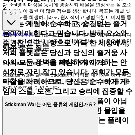
다, 3~4명의 대상을 동시에 명중시켜 배율을 연장하는 잘 조준
>
된 보디샷이 훨씬 더 많은 점수를 생성합니다. 목표는 개별 샷
더 읽기
의 정밀도를 희생하더라도, 원시적이고 광범위한 데미지를 통
저희는 게임이 순수하고, 숨김없는 즐거
해 배율을 최대한 활성화 상태로 유지하는 것입니다.
움이어야 한다고 믿습니다. 방해 요소와
자주 묻는 질문
이제 나가서 지배하십시오. 이 전략은 여러분의 청사진입니다.
리더보드가 여러분의 이름을 기다리고 있습니다. 중요하게 만
숨겨진 요구 사항으로 가득 찬 세상에서,
자주 묻는 질문
드십시오.
저희 플랫폼은 당신과 당신의 즐거움 사
이의 모든 장벽을 세심하게 제거하는 안
Stickman War는 어떤 종류의 게임인가요?
식처로 자리 잡고 있습니다. 저희가 모든
Stickman War는 달리는 Stickman 캐릭터를 제거하는 것이 주요
마찰을 처리하므로, 당신은 순수하게 게
목표인 1인칭 슈팅 게임입니다. 샷건과 정밀 뷰파인더를 사용
하여 쓰러뜨릴 수 있습니다!
임의 스릴, 도전, 그리고 승리에 집중할 수
있습니다. 이것은 단순한 플랫폼이 아닙
Stickman War는 어떤 종류의 게임인가요?
니다. 신뢰, 존중, 그리고 원활한 몰입을
기반으로 구축된, 비교할 수 없는 플레이
어 경험에 대한 약속입니다.