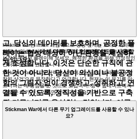
의 약속
디지털 세상에서 마음의 평화는 가장 중
요합니다. 저희는 당신의 노고를 존중하
고, 당신의 데이터를 보호하며, 공정한 플
Stickman War는 iframe 게임이므로 성능 문제는 브라우저와 관
Stickman War에서 다른 무기 업그레이드를 사용할
련될 수 있습니다. 브라우저의 캐시와 쿠키를 지우거나 다른
레이는 협상 대상이 아닌 환경을 세심하
브라우저에서 플레이해 보세요. 쾌적한 환경을 위해 안정적인
수 있나요?
게 조성합니다. 이것은 단순한 규칙에 관
인터넷 연결도 권장합니다.
한 것이 아니라, 당신이 의심이나 불공정
Stickman War에 대한 간략한 설명에서는 '정밀 뷰파인더가 장
착된 샷건'으로 무장한다고 언급합니다. 현재는 이 무기를 마
함의 그림자 없이 경쟁하고, 성취하고, 연
스터하는 데 중점을 둔 것으로 보입니다. 향후 업데이트에서
결될 수 있도록, 정직성을 기반으로 구축
더 많은 무기가 도입되면 알려드리겠습니다!
된 커뮤니티를 육성하는 것입니다. 이곳
Stickman War에서 다른 무기 업그레이드를 사용할 수 있나
에서의 당신의 진보는 치트나 보안 침해
요?
에 의해 훼손되지 않은, 당신의 기술에 대
한 증거입니다.