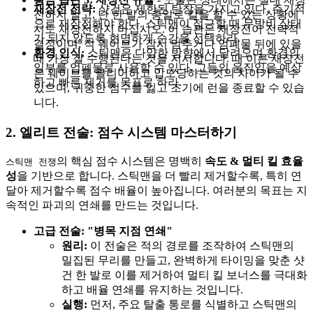
재장전 전략:
샷건은 제한된 탄창을 가지고 있다. 주기적
전하지 말고, 단 한 발의 총알로 킬을 할 수 있는 상황에
으로 재장전해야 한다. 스틱맨이 접근할 때 무방비 상태
서도 재장전하지 마십시오. 이 습관은 재장전이 전략적
가 되지 않도록 현명하게 순간을 선택하라.
결정이며, 적 웨이브가 잠시 멈추거나 엄폐물 뒤에 있을
환경 인식:
스틱맨은 다양한 방향에서 달려오며 환경의
때 가장 잘 수행된다는 것을 지시합니다. 때 이른 재장전
일부를 엄폐물로 사용할 수 있다. 그들의 움직임을 예상
은 웨이브를 클리어하고 압도당하는 것의 차이가 될 수
하고 빠른 제거를 목표로 하라.
있으며, 귀중한 점수를 잃고 조기에 런을 종료할 수 있습
니다.
2. 엘리트 전술: 점수 시스템 마스터하기
의 핵심 점수 시스템은 명백히
속도 & 멀티 킬 효율
스틱맨 전쟁
성
을 기반으로 합니다. 스틱맨을 더 빨리 제거할수록, 특히 연
달아 제거할수록 점수 배율이 높아집니다. 여러분의 목표는 지
속적인 파괴의 연쇄를 만드는 것입니다.
고급 전술: "병목 지점 연쇄"
원리:
이 전술은 적의 경로를 조작하여 스틱맨의
밀집된 무리를 만들고, 완벽하게 타이밍을 맞춘 샷
건 한 발로 이를 제거하여 멀티 킬 보너스를 극대화
하고 배율 연쇄를 유지하는 것입니다.
실행:
먼저, 주요 탈출 통로를 식별하고 스틱맨의