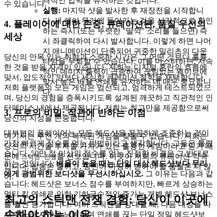
격적인 압박을 유지하는 것입니다.
수 있습니다.
실행:
마지막 샷을 발사한 후 재장전을 시작합니
다. 새 쉘이 무기에 들어가는 것을 시각적으로 확인
4. 플레이어에 대한 존중: 큐레이션된, 품질 우선의
하는 즉시 (또는 뚜렷한 "딸깍" 소리를 들으면) 즉
세상
시 좌클릭하여 다시 발사합니다. 이렇게 하면 나머
지 애니메이션이 단축되어 귀중한 밀리초의 다운
당신의 안목 있는 취향과 소중한 시간은 그 어떤 것보다 훌륭
타임을 우회할 수 있습니다. 이를 마스터하면, 지속
한 것을 받을 자격이 있습니다. 저희는 디지털 혼란의 흐름에
적인 데미지 출력이 급증하여 끊임없는 웨이브에
맞서, 압도적인 양보다 세심한 큐레이션 철학을 채택합니다.
맞서 높은 배율 연쇄를 유지하는 데 매우 중요합니
저희 플랫폼의 모든 게임은 엄선되고, 엄격하게 테스트되었으
다.
며, 당신의 경험을 증폭시키도록 설계된 깨끗하고 직관적인 인
터페이스 내에서 제공됩니다. 저희는 최고만을 제공함으로써
3. 프로의 비밀: 직관에 반하는 이점
당신의 지성을 존중합니다.
대부분의 플레이어는 모든 헤드샷을 꼼꼼하게 조준하는 것이
여기서는 수천 개의 복제된 게임을 찾을 수 없습니다. 저희는
가장 빠르게 점수를 얻는 방법이라고 생각합니다. 그들은 틀렸
당신의 시간을 투자할 가치가 있는 훌륭한 게임이라고 믿기 때
습니다. 50만 점 이상의 점수를 얻는 진정한 비결은 그 반대로
문에
을 선보입니다. 이것이 저희의 큐레이션 약속
스틱맨 전쟁
하는 것입니다:
배율이 높을 때는 단일 대상 헤드샷보다 무리
입니다: 잡음은 줄이고, 당신이 마땅히 받아야 할 품질은 더 많
에게 광범위한 보디샷을 우선시하십시오.
그 이유는 다음과 같
이.
습니다: 헤드샷은 보너스 점수를 부여하지만, 빠르게 상승하는
멀티 킬 연쇄로 인한 기하급수적인 증가는 개별 헤드샷 보너스
최고의 스틱맨 전쟁 경험: 당신이 이곳에
를 훨씬 능가합니다. 여러 스틱맨을 상대할 때, 다음 대상을 다
속해야 하는 이유
시 찾느라 시간을 낭비하여 연쇄를 끊는 단일 정밀 헤드샷보