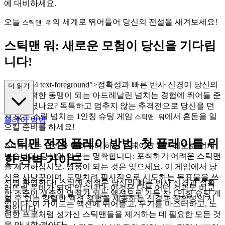
에 대비하세요.
오늘
의 세계로 뛰어들어 당신의 전설을 새겨보세요!
스틱맨 워
스틱맨 워: 새로운 모험이 당신을 기다립
니다!
ass="mb-4 text-foreground">정확성과 빠른 반사 신경이 당신의
더 읽기
가장 강력한 동맹이 되는 아드레날린 넘치는 경험에 뛰어들 준
비가 되셨나요? 독특하고 멈추지 않는 추격전으로 당신을 던
져 넣는 스릴 넘치는 1인칭 슈팅 게임
에서 혼돈을 일
스틱맨 워
플레이 방법
으킬 준비를 하세요!
스틱맨 전쟁 플레이 방법: 첫 플레이를 위
는 당신을 머리부터 하이 스테이크 시나리오로 던져
스틱맨 워
넣습니다. 당신의 임무는 명확합니다: 포착하기 어려운 스틱맨
한 완벽 가이드
을 제거하십시오. 영웅이 되는 것은 잊으세요. 이 게임에서 당
신은 사냥꾼이며, 도망치려 필사적으로 시도하는 목표물을 쓰
신병 환영한다! 스틱맨 전쟁은 당신의 빠른 반사 신경과 정확
러뜨릴 준비가 되어 있습니다. 이것은 다른 어떤 것과도 비교
한 조준이 생존의 열쇠가 되는 액션으로 가득 찬 1인칭 슈팅 게
할 수 없는 강렬한 액션 경험을 제공하는 신경과 정확성의 시
임이다. 이 가이드는 액션에 뛰어들고, 무기를 마스터하고, 노
험입니다.
련한 프로처럼 성가신 스틱맨들을 제거하는 데 필요한 모든 것
을 안내할 것이다.