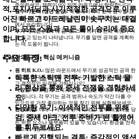
주의하세요. 체력이 0이 되면 라운드에서 탈락합니다!
적 포지셔닝과 시기적절한 공격으로 이루
점수 카운터 (상단 중앙):
각 플레이어의 현재 점수를 표
어진 빠르고 아드레날린이 솟구치는 대결
시합니다. 목표 점수에 먼저 도달하는 플레이어가 매치
에서 승리합니다!
이며, 모든 스윙과 모든 롤이 승리에 중요
무기 아이콘 (체력 바 근처):
스틱 피겨가 현재 어떤 무기
합니다.
를 들고 있는지 나타냅니다. 무기를 알면 공격을 계획하
는 데 도움이 됩니다.
주요 특징:
4. 세상의 규칙: 핵심 메커니즘
원 히트 K.O.:
많은 라운드에서 무기로 성공적인 공격 한
독특한 스틱맨 전투
: 기발한 스틱 물
번으로 상대를 물리칠 수 있습니다. 타이밍을 마스터하
고 결정적인 일격을 가하십시오!
리 현상을 통해 중세 전쟁을 경험하세
다양한 무기:
검과 표식과 같은 다양한 중세 무기를 만나
게 됩니다. 각 무기는 공격 범위나 속도가 약간 다를 수
요.
있으므로 가장 좋아하는 것을 찾기 위해 실험해보세요.
다양한 무기
: 이색적인 전투를 위해
환경 위험:
아레나 자체에 유의하세요! 일부 레벨에는 당
신의 이점에 사용되거나 당신의 죽음으로 이어질 수 있
검, 중세 마크, 전투 준비가 된 휠체어
는 위험 요소나 플랫폼이 있을 수 있습니다. 환경을 전략
를 휘두르세요.
적으로 사용하세요!
빠르게 진행되는 결투
: 즉각적인 액션