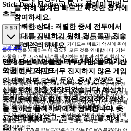
Stick Duel: Medieval Wars 플레이 방법:
을 위해 설계된 빠르고 짜릿한 경기에
초보...
참여하세요.
강력한 상대
: 격렬한 중세 전투에서
자를 위한 완벽 가이드
더 읽기
상대를 지배하기 위해 컨트롤과 전술
용감한 전사여, Stick Duel: Medieval Wars에 오신 것을 환영합
니다! 이름에 겁먹지 마세요. 이 가이드는 빠르게 액션에 뛰어
을 마스터하세요.
팁과 요령
들어 전장을 지배하는 데 필요한 모든 것을 안내합니다. 기본
사항을 다루고, 스틱 피겨를 제어하는 방법과 전투의 핵심 요
Stick Duel: Medieval Wars 마스터하기:
만약 당신이 기발한 격투 게임, 물리 기반
소를 설명하여 베테랑처럼 빠르게 싸울 수 있도록 도와드리겠
습니다!
고급 전략 가이드
의 재미, 그리고 너무 진지하지 않은 게임
의 팬이라면,
스틱 듀얼: 중세 전쟁
은 당
1. 당신의 임무: 목표
야심 찬 챔피언 여러분,
Stick Duel: Medieval Wars
의 완벽한 전
신을 위해 맞춤 제작되었습니다. 예상치
술 분석에 오신 것을 환영합니다. 이것은 또 다른 초보자 가이
Stick Duel: Medieval Wars의 주요 목표는 치열한 아레나 전투에
드가 아닙니다. 이것은 아레나를 지배하고, 상대를 능가하며,
못한 유쾌함과 함께 짧은 경쟁적인 액션
서 상대를 물리치는 것입니다. 라이벌을 제거하여 점수를 얻고
리더보드에 여러분의 이름을 새기는 청사진입니다. 게임의 핵
최고의 스틱 전사로서 당신의 우월함을 증명하세요!
을 원하는 플레이어에게 완벽합니다. 웃
심 메커니즘을 해부하고, 숨겨진 점수 엔진을 공개하며, 최고
수준의 플레이어가 사용하는 전략을 알려드리겠습니다. 이제
고, 전략을 세우고, 정복할 준비를 하세
2. 지휘: 컨트롤
평범한 전투원에서 멈출 수 없는 존재로 여러분의 게임 실력을
요!
향상시키세요.
면책 조항:
이것은 키보드/마우스가 있는 PC 브라우저에서 이