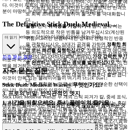
끔한 히트와 회피를 보상하며, 이 전술은 상대를 예
다. 이것이 저희의 큐레이션 약속입니다: 소음을 줄이고, 여러
측 가능한 공격으로 유인한 다음, 결정적인 반격으
분이 마땅히 누려야 할 품질을 더 많이 제공합니다.
로 회복 프레임을 처벌하여 둘 모두를 극대화합니
다.
The Definitive Stick Duel: Medieval ...
실행:
먼저
취약성을 가장하거나
잠시 멈춰 서는
등 의도적으로 작은 빈틈을 남겨두십시오(계산된
Wars Experience: 당신이 이곳에 있어야 하는 이유
더 읽기
위험). 그러한 빈틈에 대한 상대의 전형적인 반응
을 관찰하십시오. 상대가 공격을 가하면
정확한 회
저희는 게임은 순수한 즐거움이어야 한다고 믿습니다. 저희는
피 또는 패리를 실행하십시오
. 상대의 공격 애니메
단순한 플랫폼이 아니라 하나의 철학입니다. 저희의 사명은 여
이션이 끝나자마자(회복 프레임)
가장 강력한 무기
자주 묻는 질문
러분과 짜릿한 게임 세계 사이를 가로막는 모든 마찰, 좌절, 장
로 완전하고 중단 없는 콤보를 발동하십시오
. 이 전
벽을 제거하는 것입니다. 복잡한 모든 것은 저희가 처리하므
술은 인내심과 타이밍에 관한 것입니다. 깔끔한 처
자주 묻는 질문
로, 여러분은 순수하게 재미, 도전, 승리에 몰입할 수 있습니다.
벌로 얻는 점수는 정면 대결의 위험보다 훨씬 큽니
이것이 안목 있는 플레이어들이 여기서
Stick Duel:
다.
를 경험하는 것을 선택하는 것이 단순한 선택이
Stick Duel: Medieval Wars는 무엇인가요?
Medieval Wars
아니라, 유일한 선택인 이유입니다.
3. 프로의 비밀: 반직관적인 엣지
Stick Duel: Medieval Wars는 두 개의 스틱 피겨가 칼, 중세 표식,
1. 시간을 되찾으세요: 즉시 플레이의 즐거움
심지어 휠체어를 사용하여 중세 시대에서 전투를 벌이는 흥미
대부분의 플레이어는
직접적인 전투에 끊임없이 참여하는 것
진진한 H5 iframe 게임입니다! 빠르게 진행되는 생존 및 전투
이 점수를 올리고 승리하는 가장 좋은 방법이라고 생각합니다.
끊임없이 우리의 관심과 시간을 요구하는 세상에서, 여러분의
게임입니다.
그들은 틀렸습니다. 50만 점 장벽을 깨는 진정한 비밀은 그 반
여가 시간은 소중합니다. 저희는 플레이하고 싶은 욕구가 종종
대입니다.
전략적 철수 및 자원 거부
를 마스터하는 것입니다.
즉각적으로 찾아온다는 것을 알고 있으며, 그 즉각적인 즐거움
이것이 효과가 있는 이유는 다음과 같습니다. 점수 엔진은 암