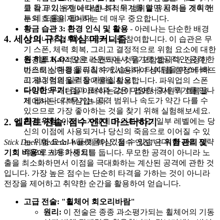
를 들고 있는지 나타냅니다. 무기를 알면 공격을 계획하
고 각 무기 유형에 대한 최적의 범위를 유지하는 것이 전
는 데 도움이 됩니다.
투의 흐름을 제어하는 데 매우 중요합니다.
황금 습관 3: 환경 인식 및 활용
- 아레나는 단순한 배경
4. 세상의 규칙: 핵심 메커니즘
이 아니라 결투에 적극적으로 참여합니다. 이 습관은 무
기 스폰, 체력 회복, 그리고 결정적으로 위험 요소에 대한
원 히트 K.O.:
많은 라운드에서 무기로 성공적인 공격 한
환경을 지속적으로 스캔하는 것을 포함합니다. 진정한
번으로 상대를 물리칠 수 있습니다. 타이밍을 마스터하
마스터는 환경을 유리하게 사용하여 상대를 함정에 빠뜨
고 결정적인 일격을 가하십시오!
리거나 엄폐물로 장애물을 활용합니다. 파워업의 스폰
다양한 무기:
검과 표식과 같은 다양한 중세 무기를 만나
타이머와 패턴을 이해하는 것이 맵에서 자원의 흐름을
게 됩니다. 각 무기는 공격 범위나 속도가 약간 다를 수
제어하는 데 핵심입니다.
있으므로 가장 좋아하는 것을 찾기 위해 실험해보세요.
2. 엘리트 전술: 점수 엔진 마스터하기
환경 위험:
아레나 자체에 유의하세요! 일부 레벨에는 당
신의 이점에 사용되거나 당신의 죽음으로 이어질 수 있
는 위험 요소나 플랫폼이 있을 수 있습니다. 환경을 전략
Stick Duel: Medieval Wars
의 핵심 "점수 엔진"은
위험 관리 및
적으로 사용하세요!
기회 비용
에 크게 가중치를 둡니다. 무모한 공격이 아니라 노
출을 최소화하면서 이점을 극대화하는 계산된 공격에 관한 것
입니다. 가장 높은 점수는 단순히 타격을 가하는 것이 아니라
전장을 제어하고 취약한 순간을 활용하여 얻습니다.
고급 전술: "휠체어 회오리바람"
원리:
이 전술은 종종 과소평가되는 휠체어의 기동