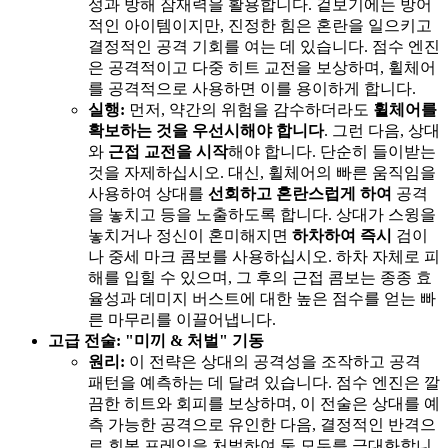
성과 방해 잠재력을 활용합니다. 겉보기에는 방어
적인 아이템이지만, 진정한 힘은 혼란을 일으키고
결정적인 공격 기회를 여는 데 있습니다. 점수 엔진
은 공격적이고 다중 히트 교전을 보상하며, 휠체어
를 공격적으로 사용하면 이를 용이하게 합니다.
실행:
먼저, 약간의 위험을 감수하더라도
휠체어를
확보하는 것을 우선시해야 합니다
. 그런 다음, 상대
와
근접 교전을 시작
해야 합니다. 단순히 들이받는
것을 자제하십시오. 대신, 휠체어의 빠른 움직임을
사용하여 상대를
선회하고 혼란스럽게 하여
공격
을 놓치고 등을 노출하도록 합니다. 상대가 스윙을
놓치거나 정신이 혼미해지면
하차하여 즉시
검이
나 중세 마크 콤보를 사용하십시오. 하차 자체로 피
해를 입힐 수 있으며, 그 후의 근접 콤보는 종종 효
율성과 데미지 버스트에 대한 높은 점수를 얻는 빠
른 마무리를 이끌어냅니다.
고급 전술: "미끼 & 처벌" 기동
원리:
이 전략은 상대의 공격성을 조작하고 공격
패턴을 예측하는 데 달려 있습니다. 점수 엔진은 깔
끔한 히트와 회피를 보상하며, 이 전술은 상대를 예
측 가능한 공격으로 유인한 다음, 결정적인 반격으
로 회복 프레임을 처벌하여 둘 모두를 극대화합니