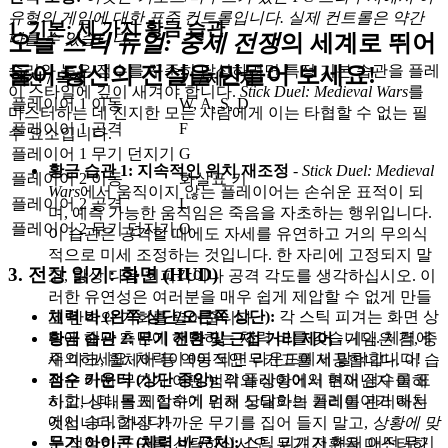
유형의 게임에 대한 표준 컨트롤입니다. 실제 컨트롤은 약간
1. 기본: 세 가지 황금 습관
오늘
다를 수 있습니다.
스틱 듀얼: 중세 전쟁
의 세계로 뛰어
승리와 높은 점수를 꾸준히 달성하려면 특정 기본 습관을 플레
들어 당신의 전설을 만들어 보세요!
액션 / 목적
키 / 제스처
이 스타일에 깊이 새겨야 합니다.
Stick Duel: Medieval Wars
를
플레이어 1 이동
W, A, S, D
마스터하는 데 진지한 모든 사람에게 이는 타협할 수 없는 필
플레이어 1 공격
F
수 요소입니다.
플레이어 1 무기 던지기
G
황금 습관 1: 지속적인 위치 재조정
-
Stick Duel: Medieval
플레이어 2 이동
화살표 키
Wars
에서 움직이지 않는 플레이어는 손쉬운 표적이 되
플레이어 2 공격
L
며, 예측 가능한 움직임은 죽음을 자초하는 행위입니다.
플레이어 2 무기 던지기
O
이 습관은 공격할 때에도 자세를 유연하고 거의 무의식
적으로 미세 조정하는 것입니다. 한 자리에 고정되지 말
3. 전장 읽기: 화면 (HUD)
고, 항상 다음 회피각이나 공격 각도를 생각하십시오. 이
러한 유연성은 여러분을 매우 쉽게 제압할 수 없게 만들
체력 바 (왼쪽 상단/오른쪽 상단):
각 스틱 피겨는 화면 상
고 반격의 기회를 열어줍니다.
단에 해당 측면에 해당하는 체력 바를 갖습니다. 체력에
황금 습관 2: 무기 전환 및 근접 거리 제어
- 게임은 검, 중
주의하세요. 체력이 0이 되면 라운드에서 탈락합니다!
세 마크, 휠체어 등 역동적인 무기고를 제공합니다. 이 습
점수 카운터 (상단 중앙):
각 플레이어의 현재 점수를 표
관은 어떤 무기가 어떤 범위와 상황에서 뛰어난지 이해
시합니다. 목표 점수에 먼저 도달하는 플레이어가 매치
하고, 상대를 제압하기 위해 상대와의 거리를 관리하는
에서 승리합니다!
것입니다. 가장 가까운 무기를 집어 들지 말고,
상황에 맞
무기 아이콘 (체력 바 근처):
스틱 피겨가 현재 어떤 무기
는
적절한 도구를
선택
하십시오. 무기 전환을 마스터하