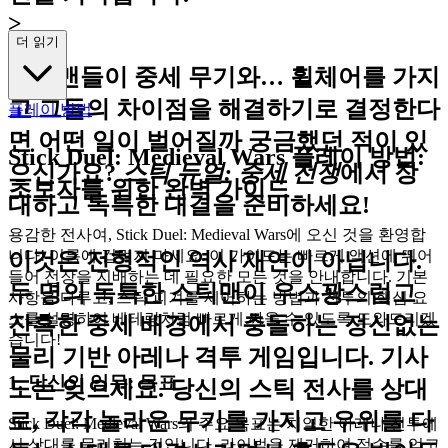
>
더 읽기
스틱맨들이 중세 무기와… 휠체어를 가지
고 그들의 차이점을 해결하기로 결정한다
플레이 방법
면 어떤 일이 벌어질까 궁금했던 적이 있
Stick Duel: Medieval Wars 플레이 방법:
으신가요?
스틱 듀얼: 중세 전쟁
에서 장
초보자를 위한 완벽 가이드
대하고 독특한 대결을 준비하세요!
용감한 전사여, Stick Duel: Medieval Wars에 오신 것을 환영합
니다! 이름에 겁먹지 마세요. 이 가이드는 빠르게 액션에 뛰어
이것은 전형적인 역사 재연이 아닙니다.
들어 전장을 지배하는 데 필요한 모든 것을 안내합니다. 기본
두 명의 독특한 스틱맨이 우스꽝스럽고
사항을 다루고, 스틱 피겨를 제어하는 방법과 전투의 핵심 요
소를 설명하여 베테랑처럼 빠르게 싸울 수 있도록 도와드리겠
잔혹한 중세 배경에서 충돌하는 정신없는
습니다!
물리 기반 아레나 격투 게임입니다. 기사
1. 당신의 임무: 목표
도는 잊으세요. 당신의 스틱 전사를 상대
로, 각각 놀라운 무기를 가지고 우위를 다
Stick Duel: Medieval Wars의 주요 목표는 치열한 아레나 전투에
서 상대를 물리치는 것입니다. 라이벌을 제거하여 점수를 얻고