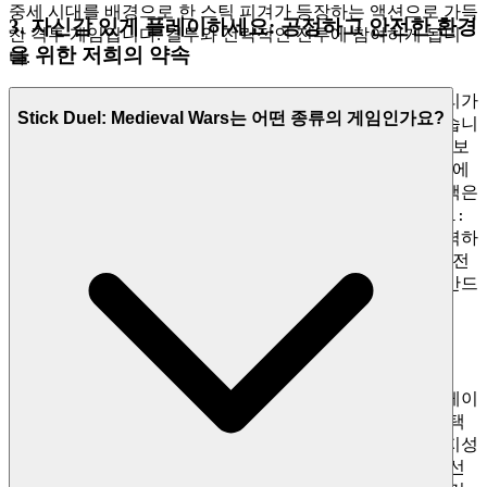
중세 시대를 배경으로 한 스틱 피겨가 등장하는 액션으로 가득
3. 자신감 있게 플레이하세요: 공정하고 안전한 환경
찬 격투 게임입니다. 결투와 전략적인 전투에 참여하게 됩니
을 위한 저희의 약속
다.
게임은 진정한 실력을 시험하는 최고의 환경에서, 모든 승리가
Stick Duel: Medieval Wars는 어떤 종류의 게임인가요?
얻어지고 모든 도전이 개인적인 승리로 극복될 때 가장 좋습니
다. 저희는 여러분의 업적이 의미 있고, 여러분의 데이터가 보
호되는 안식처를 제공합니다. 플레이어 데이터 프라이버시에
대한 변함없는 약속과 부정 행위에 대한 확고한 무관용 정책은
모든 사람에게 공정한 경쟁의 장을 보장합니다.
Stick Duel:
리더보드의 최고 자리를 차지하기 위해 노력하
Medieval Wars
세요. 이는 진정한 실력 시험임을 알고 있습니다. 저희는 안전
하고 공정한 놀이터를 만들고, 여러분은 여러분의 유산을 만드
는 데 집중할 수 있습니다.
4. 플레이어 존중: 엄선된, 품질 우선의 세상
저희는 단순히 게임을 호스팅하는 것이 아니라, 경험을 큐레이
션합니다. 저희는 플레이어가 끝없는, 영감을 받지 못한 선택
이상을 누릴 자격이 있다고 생각합니다. 여러분의 시간과 지성
은 매우 소중하며, 저희 플랫폼은 고품질 게임을 꼼꼼하게 선