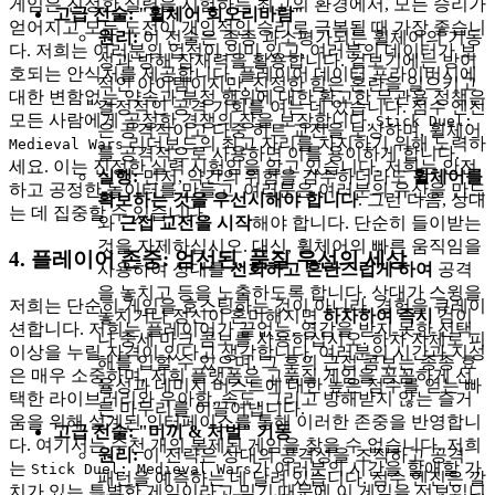
게임은 진정한 실력을 시험하는 최고의 환경에서, 모든 승리가
고급 전술: "휠체어 회오리바람"
얻어지고 모든 도전이 개인적인 승리로 극복될 때 가장 좋습니
원리:
이 전술은 종종 과소평가되는 휠체어의 기동
다. 저희는 여러분의 업적이 의미 있고, 여러분의 데이터가 보
성과 방해 잠재력을 활용합니다. 겉보기에는 방어
호되는 안식처를 제공합니다. 플레이어 데이터 프라이버시에
적인 아이템이지만, 진정한 힘은 혼란을 일으키고
대한 변함없는 약속과 부정 행위에 대한 확고한 무관용 정책은
결정적인 공격 기회를 여는 데 있습니다. 점수 엔진
모든 사람에게 공정한 경쟁의 장을 보장합니다.
Stick Duel:
은 공격적이고 다중 히트 교전을 보상하며, 휠체어
리더보드의 최고 자리를 차지하기 위해 노력하
Medieval Wars
를 공격적으로 사용하면 이를 용이하게 합니다.
세요. 이는 진정한 실력 시험임을 알고 있습니다. 저희는 안전
실행:
먼저, 약간의 위험을 감수하더라도
휠체어를
하고 공정한 놀이터를 만들고, 여러분은 여러분의 유산을 만드
확보하는 것을 우선시해야 합니다
. 그런 다음, 상대
는 데 집중할 수 있습니다.
와
근접 교전을 시작
해야 합니다. 단순히 들이받는
것을 자제하십시오. 대신, 휠체어의 빠른 움직임을
4. 플레이어 존중: 엄선된, 품질 우선의 세상
사용하여 상대를
선회하고 혼란스럽게 하여
공격
을 놓치고 등을 노출하도록 합니다. 상대가 스윙을
저희는 단순히 게임을 호스팅하는 것이 아니라, 경험을 큐레이
놓치거나 정신이 혼미해지면
하차하여 즉시
검이
션합니다. 저희는 플레이어가 끝없는, 영감을 받지 못한 선택
나 중세 마크 콤보를 사용하십시오. 하차 자체로 피
이상을 누릴 자격이 있다고 생각합니다. 여러분의 시간과 지성
해를 입힐 수 있으며, 그 후의 근접 콤보는 종종 효
은 매우 소중하며, 저희 플랫폼은 고품질 게임을 꼼꼼하게 선
율성과 데미지 버스트에 대한 높은 점수를 얻는 빠
택한 라이브러리와 우아함, 속도, 그리고 방해받지 않는 즐거
른 마무리를 이끌어냅니다.
움을 위해 설계된 인터페이스를 통해 이러한 존중을 반영합니
고급 전술: "미끼 & 처벌" 기동
다. 여기서는 수천 개의 복제된 게임을 찾을 수 없습니다. 저희
원리:
이 전략은 상대의 공격성을 조작하고 공격
는
가 여러분의 시간을 할애할 가
Stick Duel: Medieval Wars
패턴을 예측하는 데 달려 있습니다. 점수 엔진은 깔
치가 있는 특별한 게임이라고 믿기 때문에 이 게임을 선보입니