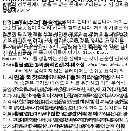
평범한 전투원에서 멈출 수 없는 존재로 여러분의 게임 실력을
이유
향상시키세요.
저희는 게임은 순수한 즐거움이어야 한다고 믿습니다. 저희는
1. 기본: 세 가지 황금 습관
단순한 플랫폼이 아니라 하나의 철학입니다. 저희의 사명은 여
러분과 짜릿한 게임 세계 사이를 가로막는 모든 마찰, 좌절, 장
승리와 높은 점수를 꾸준히 달성하려면 특정 기본 습관을 플레
벽을 제거하는 것입니다. 복잡한 모든 것은 저희가 처리하므
이 스타일에 깊이 새겨야 합니다.
Stick Duel: Medieval Wars
를
로, 여러분은 순수하게 재미, 도전, 승리에 몰입할 수 있습니다.
마스터하는 데 진지한 모든 사람에게 이는 타협할 수 없는 필
이것이 안목 있는 플레이어들이 여기서
Stick Duel:
수 요소입니다.
를 경험하는 것을 선택하는 것이 단순한 선택이
Medieval Wars
황금 습관 1: 지속적인 위치 재조정
-
Stick Duel: Medieval
아니라, 유일한 선택인 이유입니다.
Wars
에서 움직이지 않는 플레이어는 손쉬운 표적이 되
1. 시간을 되찾으세요: 즉시 플레이의 즐거움
며, 예측 가능한 움직임은 죽음을 자초하는 행위입니다.
이 습관은 공격할 때에도 자세를 유연하고 거의 무의식
적으로 미세 조정하는 것입니다. 한 자리에 고정되지 말
끊임없이 우리의 관심과 시간을 요구하는 세상에서, 여러분의
고, 항상 다음 회피각이나 공격 각도를 생각하십시오. 이
여가 시간은 소중합니다. 저희는 플레이하고 싶은 욕구가 종종
러한 유연성은 여러분을 매우 쉽게 제압할 수 없게 만들
즉각적으로 찾아온다는 것을 알고 있으며, 그 즉각적인 즐거움
고 반격의 기회를 열어줍니다.
의 불꽃을 방해하는 것은 아무것도 없어야 한다고 생각합니다.
황금 습관 2: 무기 전환 및 근접 거리 제어
- 게임은 검, 중
저희는 게임과 여러분 사이의 모든 장애물을 제거하여 여러분
세 마크, 휠체어 등 역동적인 무기고를 제공합니다. 이 습
의 시간을 존중합니다. 저희 플랫폼은 즉각적인 만족을 위해
관은 어떤 무기가 어떤 범위와 상황에서 뛰어난지 이해
설계되었으며, 원활하고, 다운로드 및 설치가 필요 없는 경험