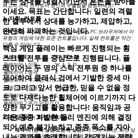
투는 상대를 대결시키면서 혼돈을 받아들
최고의 스틱 전사로서 당신의 우월함을 증명하세요!
이세요. 목표는 간단합니다: 일련의 격렬
2. 지휘: 컨트롤
한 결투에서 상대를 능가하고, 제압하고,
완전히 파괴하는 것입니다.
면책 조항:
이것은 키보드/마우스가 있는 PC 브라우저에서 이
유형의 게임에 대한 표준 컨트롤입니다. 실제 컨트롤은 약간
다를 수 있습니다.
핵심 게임 플레이는 빠르게 진행되는 횡
액션 / 목적
키 / 제스처
스크롤 전투를 중심으로 진행됩니다. 플
플레이어 1 이동
W, A, S, D
레이어는 두 명의 스틱 전투원 중 하나를
플레이어 1 공격
F
제어하여 클래식 검에서 기발한 중세 마
플레이어 1 무기 던지기
G
크, 그리고 앞서 언급한, 믿을 수 없을 정
플레이어 2 이동
화살표 키
플레이어 2 공격
L
도로 다재다능한 휠체어에 이르기까지 다
플레이어 2 무기 던지기
O
양한 무기고를 활용합니다! 움직임과 공
격은 종종 기발한 물리 엔진에 의해 결정
3. 전장 읽기: 화면 (HUD)
되어 예측 불가능하고 종종 폭소를 자아
체력 바 (왼쪽 상단/오른쪽 상단):
각 스틱 피겨는 화면 상
내는 결과를 초래합니다. 각 경기는 전략
단에 해당 측면에 해당하는 체력 바를 갖습니다. 체력에