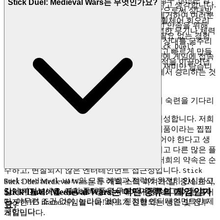
Stick Duel: Medieval Wars는 무엇인가요?
의 불꽃을 방해하는 것은 아무것도 없어야 한다고 생각합니다.
묵적으로 제어와 효율성을 보상합니다. 철수함으로써 상대방
저희는 게임과 여러분 사이의 모든 장애물을 제거하여 여러분
이 쫓아오게 하여 환경 위험에 노출시키거나 "휠체어 회오리
의 시간을 존중합니다. 저희 플랫폼은 즉각적인 만족을 위해
바람"을 준비하게 합니다. 더 중요한 것은, 신선한 무기나 체력
설계되었으며, 원활하고, 다운로드 및 설치가 필요 없는 경험
회복에 대한 접근을 지속적으로 거부함으로써 상대를 굶주리
을 제공합니다. 이것이 저희의 약속입니다:
Stick Duel:
게 하는 것입니다. 이것은 후속 교전을 훨씬 쉽고 빠르게 만들
를 플레이하고 싶을 때, 몇 초 안에 게임에 접속
Medieval Wars
어 라운드당 더 효율적인 킬과 더 높은 점수 축적을 이끌어냅
할 수 있습니다. 마찰 없이, 순수하고 즉각적인 재미만 남습니
니다. 마지막 일격이 가해지기도 전에 소모전에서 승리하는 것
다.
에 관한 것입니다.
2. 정직한 재미: 제로 압력 약속
이제 나가서 지배하십시오. 아레나가 여러분의 숙련을 기다리
고 있습니다.
진정한 즐거움은 신뢰와 투명성의 환경에서 번성합니다. 저희
는 게임이 숨겨진 의도나 플레이어라기보다 제품이라는 찝찝
한 느낌에서 벗어나, 관대한 환대의 행위가 되어야 한다고 생
각합니다. 유료 결제, 끊임없는 추가 판매, 그리고 다른 많은 플
랫폼을 괴롭히는 조작적인 전술은 잊으세요. 저희의 약속은 순
수하고, 변질되지 않은 엔터테인먼트 접근성입니다.
Stick
의 모든 레벨과 전략에 완전히 안심하고
Stick Duel: Medieval Wars는 두 개의 스틱 피겨가 칼, 중세 표식,
Duel: Medieval Wars
깊이 빠져보세요. 저희 플랫폼은 무료이며, 항상 그럴 것입니
Stick Duel: Medieval Wars는 어떤 종류의 게임인가
심지어 휠체어를 사용하여 중세 시대에서 전투를 벌이는 흥미
다. 아무런 조건 없이, 놀라움 없이, 진정한 엔터테인먼트만 제
진진한 H5 iframe 게임입니다! 빠르게 진행되는 생존 및 전투
요?
공합니다.
게임입니다.