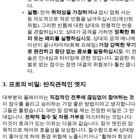
다.
실행:
먼저
취약성을 가장하거나
잠시 멈춰 서는
등 의도적으로 작은 빈틈을 남겨두십시오(계산된
위험). 그러한 빈틈에 대한 상대의 전형적인 반응
을 관찰하십시오. 상대가 공격을 가하면
정확한 회
피 또는 패리를 실행하십시오
. 상대의 공격 애니메
이션이 끝나자마자(회복 프레임)
가장 강력한 무기
로 완전하고 중단 없는 콤보를 발동하십시오
. 이 전
술은 인내심과 타이밍에 관한 것입니다. 깔끔한 처
벌로 얻는 점수는 정면 대결의 위험보다 훨씬 큽니
다.
3. 프로의 비밀: 반직관적인 엣지
대부분의 플레이어는
직접적인 전투에 끊임없이 참여하는 것
이 점수를 올리고 승리하는 가장 좋은 방법이라고 생각합니다.
그들은 틀렸습니다. 50만 점 장벽을 깨는 진정한 비밀은 그 반
대입니다.
전략적 철수 및 자원 거부
를 마스터하는 것입니다.
이것이 효과가 있는 이유는 다음과 같습니다. 점수 엔진은 암
묵적으로 제어와 효율성을 보상합니다. 철수함으로써 상대방
이 쫓아오게 하여 환경 위험에 노출시키거나 "휠체어 회오리