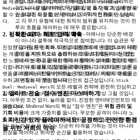
하고, 상대를 제압하기 위해 상대와의 거리를 관리하는
을 제공합니다. 이것이 저희의 약속입니다:
Stick Duel:
것입니다. 가장 가까운 무기를 집어 들지 말고,
상황에 맞
를 플레이하고 싶을 때, 몇 초 안에 게임에 접속
Medieval Wars
는
적절한 도구를
선택
하십시오. 무기 전환을 마스터하
할 수 있습니다. 마찰 없이, 순수하고 즉각적인 재미만 남습니
고 각 무기 유형에 대한 최적의 범위를 유지하는 것이 전
다.
투의 흐름을 제어하는 데 매우 중요합니다.
2. 정직한 재미: 제로 압력 약속
황금 습관 3: 환경 인식 및 활용
- 아레나는 단순한 배경
이 아니라 결투에 적극적으로 참여합니다. 이 습관은 무
기 스폰, 체력 회복, 그리고 결정적으로 위험 요소에 대한
진정한 즐거움은 신뢰와 투명성의 환경에서 번성합니다. 저희
환경을 지속적으로 스캔하는 것을 포함합니다. 진정한
는 게임이 숨겨진 의도나 플레이어라기보다 제품이라는 찝찝
마스터는 환경을 유리하게 사용하여 상대를 함정에 빠뜨
한 느낌에서 벗어나, 관대한 환대의 행위가 되어야 한다고 생
리거나 엄폐물로 장애물을 활용합니다. 파워업의 스폰
각합니다. 유료 결제, 끊임없는 추가 판매, 그리고 다른 많은 플
타이머와 패턴을 이해하는 것이 맵에서 자원의 흐름을
랫폼을 괴롭히는 조작적인 전술은 잊으세요. 저희의 약속은 순
제어하는 데 핵심입니다.
수하고, 변질되지 않은 엔터테인먼트 접근성입니다.
Stick
의 모든 레벨과 전략에 완전히 안심하고
Duel: Medieval Wars
2. 엘리트 전술: 점수 엔진 마스터하기
깊이 빠져보세요. 저희 플랫폼은 무료이며, 항상 그럴 것입니
다. 아무런 조건 없이, 놀라움 없이, 진정한 엔터테인먼트만 제
Stick Duel: Medieval Wars
의 핵심 "점수 엔진"은
위험 관리 및
공합니다.
기회 비용
에 크게 가중치를 둡니다. 무모한 공격이 아니라 노
3. 자신감 있게 플레이하세요: 공정하고 안전한 환경
출을 최소화하면서 이점을 극대화하는 계산된 공격에 관한 것
입니다. 가장 높은 점수는 단순히 타격을 가하는 것이 아니라
을 위한 저희의 약속
전장을 제어하고 취약한 순간을 활용하여 얻습니다.