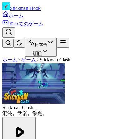
Stickman Hook
ホーム
すべてのゲーム
日本語
🇯🇵
ホーム
ゲーム
Stickman Clash
Stickman Clash
混沌。武器。栄光。