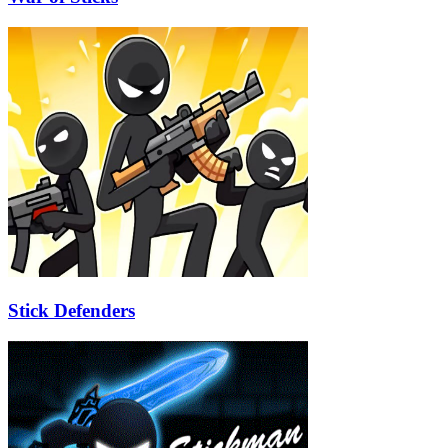
Stick Defenders