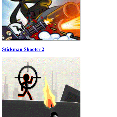
Stickman Shooter 2