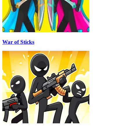
War of Sticks