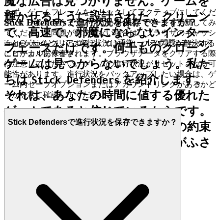
魔な広告は見つかりません。ゲームを
まず、ゲームフレームをクリックしてアクティブにしてくだ
輝かせるように設計された、クリーン
Stick Defendersで進行状況を保存できますか？
さい。それでもうまくいかない場合は、ページを更新してみ
で、高速で、邪魔にならないインター
てください。問題が解決しない場合は、ブラウザのキャッシ
ュとCookieをクリアすると、コントロールの問題が解決する
iframeゲームとして、進行状況は通常、ブラウザのデータ内
フェースだけです。何千ものクローン
ことがよくあります。
にローカルに保存されます。ブラウザデータをクリアする際
ゲームは見つからないでしょう。私た
は注意してください。ゲームの進行状況がリセットされる可
能性があります。進行状況をバックアップしたい場合は、ゲ
ちは
を紹介します。
Stick Defenders
ーム内セーブオプションまたはアカウントリンクがあるかど
それは、あなたの時間に値する優れた
うかを常に確認してください。
ゲームであると信じているからです。
Stick Defendersで進行状況を保存できますか？
それが私たちのキュレーションの約束
です：ノイズを減らし、あなたがふさ
わしい品質を増やします。