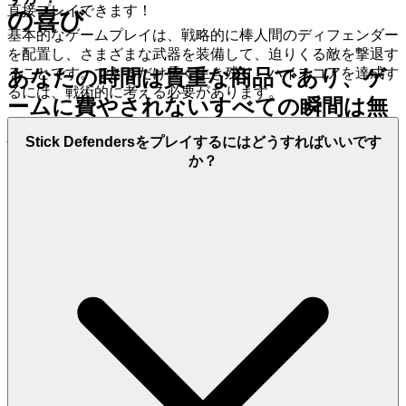
直接プレイできます！
の喜び
基本的なゲームプレイは、戦略的に棒人間のディフェンダー
を配置し、さまざまな武器を装備して、迫りくる敵を撃退す
ることです。できるだけ長く生き残り、ハイスコアを達成す
あなたの時間は貴重な商品であり、ゲ
るには、戦術的に考える必要があります。
ームに費やされないすべての瞬間は無
駄な瞬間であると私たちは理解してい
Stick Defendersをプレイするにはどうすればいいです
ます。今日のペースの速い世界では、
か？
待つことは楽しみに反します。私たち
はあなたのスケジュールと、即時の満
足感への欲求を尊重し、あなたと楽し
さの間のすべての障壁を排除します。
退屈なダウンロード、複雑なインスト
ール、または終わりのないアップデー
トは忘れてください。私たちは、純粋
で瞬時のアクセスができるようにプラ