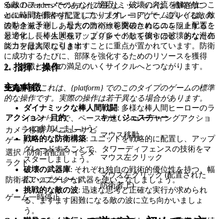
る敵のフォーメーションに適応し、破壊の奔流を解き放つこ
Stick Defenders でのあなたの主なミッションは、戦略的に
とに時間を費やすことになります。コアゲームプレイは、敵
stickman 防衛者を配置しアップグレードして、迫りくる敵の
の動きを予測し、最大のカバー範囲のためにユニット配置を
波を全滅させ、あなたの防衛線を突破されるのを阻止するこ
最適化し、棒人間をアップグレードして彼らの破壊的な潜在
とです。長く生き残り、より多くの敵を倒すほど、あなたの
能力を最大限に引き出すことに重点が置かれています。防衛
スコアは高くなります！
に成功するたびに、部隊を強化するためのリソースを獲得
2. 指揮：操作
し、挑戦と進歩の満足のいくサイクルへとつながります。
主な特徴
免責事項:
これは、{platform} でのこのタイプのゲームの標準
的な操作です。実際の操作は若干異なる場合があります。
ダイナミックな棒人間戦闘
: 多様な棒人間ヒーローのラ
アクション / 目的
キー / ジェスチャー
インナップで、ペースの速いシューティングアクショ
ンに参加しましょう。
カメラ移動 / メニューナビ
マウス移動
戦略的な防衛構築
: ユニットを戦略的に配置し、アップ
ゲート
グレードすることで、タワーディフェンスの技術をマ
選択 / 防衛者配置 / インタ
マウス左クリック
スターしましょう。
ラクト
破壊の武器庫
: それぞれ独自の戦術的優位性を持つ、幅
マウス左クリック (配置された
広いユニークな武器を使いこなしましょう。
防衛者アップグレード
防衛者上)
挑戦的な敵の波
: 迅速な思考と正確な実行が求められ
ゲーム一時停止
る、ますます困難になる敵の波に立ち向かいましょ
う。