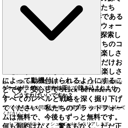
ある、逃避であるべきです。私たち
は、デジタルなおもてなしの形である
オープンな招待を提供し、ペイウォー
ルや予期せぬ料金の心配なく、探索し
て楽しむことができます。私たちのコ
ミットメントは、透明で正直な楽しさ
であり、あなたの体験が、どれだけお
金を払うかではなく、スキルと楽しさ
によって動機付けられるようにするこ
はい、Stick Defendersは無料でプレイできます！初期費用な
ゲームがラグい、または正しく読み込まれませ
しで、すぐに参戦して防衛を開始できます。
とです。安心して
の
Stick Defenders
ん。どうすればいいですか？
すべてのレベルと戦略を深く掘り下げ
てください。私たちのプラットフォー
ラグや読み込みの問題が発生した場合は、次の手順を試して
ください：
ムは無料で、今後もずっと無料です。
ブラウザのキャッシュとCookieをクリアします。
何も制約はなく、驚きもなく、ただ正