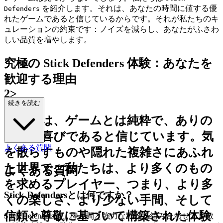
を紹介します。それは、あなたの時間に値する優
Defenders
れたゲームであると信じているからです。それが私たちのキ
ュレーションの約束です：ノイズを減らし、あなたがふさわ
しい品質を増やします。
究極の Stick Defenders 体験：あなたを
歓迎する理由
2>
続きを読む
私たちは、ゲームとは純粋で、ありの
ままの喜びであると信じています。気
よくある質問
を散らすものや隠れた複雑さにあふれ
た世界で、私たちは、より多くのもの
よくある質問
を求めるプレイヤー、つまり、より多
Stick Defendersとは何ですか？
くの楽しさ、より少ない手間、そして
信頼と尊敬に基づいて構築された体験
Stick Defendersは、棒人間と強力な武器を組み合わせて、敵