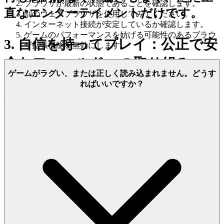
ブラウザが最新の状態であることを確認します。
直なエンターテイメントだけです。
別のウェブブラウザを使用してみてください。
インターネット接続が安定しているか確認します。
ゲームのパフォーマンスを妨げる可能性のあるブラウ
3. 自信を持ってプレイ：公正で安
ザ拡張機能を無効にします。
全なフィールドへの取り組み
ゲームがラグい、または正しく読み込まれません。どうす
ればいいですか？
私たちは、ゲームにおける真の達成
は、スキルが最高であり、誠実さが最
重要である、公平な場から生まれるこ
とを知っています。あなたの心の安ら
ぎが私たちの優先事項です。私たち
は、あなたの努力が真に報われる、安
全で、安心で、敬意のある環境を構築
することに全力を注いでいます。これ
は、厳格なデータプライバシー、堅牢