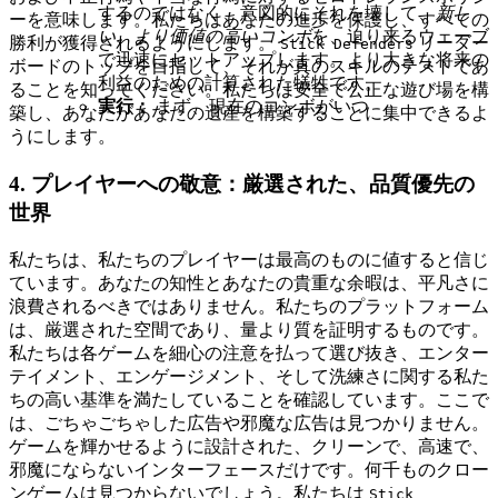
するのではなく、意図的にそれを壊して、
新し
ーを意味します。私たちはあなたの進歩を保護し、すべての
い、より価値の高いコンボ
を、迫り来るウェーブ
勝利が獲得されるようにします。
リーダー
Stick Defenders
で迅速にセットアップします。より大きな将来の
ボードのトップを目指して、それが真のスキルのテストであ
利益のための計算された犠牲です。
ることを知ってください。私たちは安全で公正な遊び場を構
実行：
まず、現在のコンボがいつ
築し、あなたがあなたの遺産を構築することに集中できるよ
うにします。
4. プレイヤーへの敬意：厳選された、品質優先の
世界
私たちは、私たちのプレイヤーは最高のものに値すると信じ
ています。あなたの知性とあなたの貴重な余暇は、平凡さに
浪費されるべきではありません。私たちのプラットフォーム
は、厳選された空間であり、量より質を証明するものです。
私たちは各ゲームを細心の注意を払って選び抜き、エンター
テイメント、エンゲージメント、そして洗練さに関する私た
ちの高い基準を満たしていることを確認しています。ここで
は、ごちゃごちゃした広告や邪魔な広告は見つかりません。
ゲームを輝かせるように設計された、クリーンで、高速で、
邪魔にならないインターフェースだけです。何千ものクロー
ンゲームは見つからないでしょう。私たちは
Stick