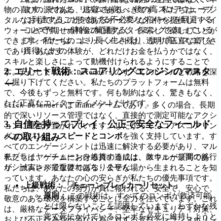
ます。それは、リズムを崩し、後の高スコアウェーブ
物の喜びの源である、逃避であるべきです。私たちは、デジ
に到達することを妨げる不必要なダメージを回避する
タルなおもてなしの形であるオープンな招待を提供し、ペイ
ことです。一時的に離脱するタイミングを知っている
ウォールや予期せぬ料金の心配なく、探索して楽しむことが
プレイヤーは、より長く生き残り、より高いスコアを
できます。私たちのコミットメントは、透明で正直な楽しさ
獲得します。
であり、あなたの体験が、どれだけお金を払うかではなく、
スキルと楽しさによって動機付けられるようにすることで
2. エリート戦術：スコアリングエンジンのマスタ
す。安心して
のすべてのレベルと戦略を深
Stick Defenders
く掘り下げてください。私たちのプラットフォームは無料
ー
で、今後もずっと無料です。何も制約はなく、驚きもなく、
ただ正直なエンターテイメントだけです。
は iframe ゲームであり、多くの場合、長期
Stick Defenders
的で深いリソース管理ではなく、直接的で測定可能なアクシ
3. 自信を持ってプレイ：公正で安全なフィールド
ョンに重点が置かれています。したがって、コアスコアリン
への取り組み
グエンジンは、
スピードとコンボ
を強く支持しています。す
べてのエンゲージメントは迅速に解決する必要があり、マル
チプライヤーチェーンを維持するには、敵ウェーブ間の移行
私たちは、ゲームにおける真の達成は、スキルが最高であ
がシームレスでなければなりません。
り、誠実さが最重要である、公平な場から生まれることを知
っています。あなたの心の安らぎが私たちの優先事項です。
上級戦術：「チェーンブレイカーリセット」
私たちは、あなたの努力が真に報われる、安全で、安心で、
原則：
この戦術は、すべてのコンボが救済可能
敬意のある環境を構築することに全力を注いでいます。これ
とは限らないことを認識しています。わずかな残
は、厳格なデータプライバシー、堅牢なセキュリティ対策、
党で死にかけているコンボを必死に維持しようと
および不正行為や不当な行為に対するゼロトレランスポリシ