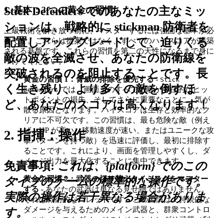
Stick Defenders でのあなたの主なミッ
1. 基本：3 つの黄金の習慣
ションは、戦略的に stickman 防衛者を
上級戦術を解き放つ前に、マスターするには強固な基本が必
配置しアップグレードして、迫りくる
要です。これらは提案ではなく、すべてのハイスコアが構築
される基盤です。これらの習慣を第二の天性になるまで身に
敵の波を全滅させ、あなたの防衛線を
つけてください。
突破されるのを阻止することです。長
黄金の習慣 1：脅威の排除を優先する
-
Stick
く生き残り、より多くの敵を倒すほ
では、画面上のすべての敵が潜在的なヒッ
Defenders
トポイントの損失、そしてさらに重要なことに、気が
ど、あなたのスコアは高くなります！
散る原因となります。ハイスコアは生存と効率的なク
リアに不可欠です。この習慣は、最も危険な敵（例え
ば、HP が高い、移動速度が速い、またはユニークな攻
2. 指揮：操作
撃パターンを持つ敵）を迅速に評価し、最初に排除す
ることです。これにより、画面を管理しやすくし、ダ
メージ出力を最大化することに集中できます。
免責事項:
これは、{platform} でのこの
黄金の習慣 2：武器の切り替えタイミングをマスター
タイプのゲームの標準的な操作です。
する
- あなたの武器は単なる見せ物ではありません。
実際の操作は若干異なる場合がありま
それは戦術的なパレットです。この習慣は、持続的な
ダメージを与えるためのメイン武器と、群衆コントロ
す。