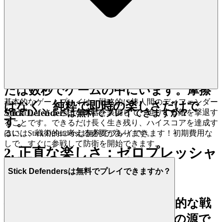
ットフォームを設計しており、プレイ
したい気分になったときに何も邪魔に
ならないようにしています。これは私
たちの約束です：あなたが
Stick
をプレイしたいとき、あな
Defenders
たは数秒でゲームの中にいます。摩擦
基本的なゲームプレイは、戦略的に棒人間のディフェンダー
はなく、純粋で即時の楽しさだけで
Stick Defendersは無料でプレイできますか？
を配置し、さまざまな武器を装備して、迫りくる敵を撃退す
す。
ることです。できるだけ長く生き残り、ハイスコアを達成す
るには、戦術的に考える必要があります。
はい、Stick Defendersは無料でプレイできます！初期費用な
しで、すぐに参戦して防衛を開始できます。
2. 正直な楽しさ：ゼロプレッシャ
ーの約束
Stick Defendersは無料でプレイできますか？
ゲームは、隠れたコストや操作的な戦
術の迷宮ではなく、本物の喜びの源で