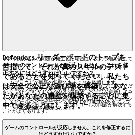
なセキュリティ対策、および不正行為
や不当な行為に対するゼロトレランス
ポリシーを意味します。私たちはあな
たの進歩を保護し、すべての勝利が獲
得されるようにします。
Stick
リーダーボードのトップを
Defenders
ラグや読み込みの問題が発生した場合は、次の手順を試して
ゲームのコントロールが反応しません。これを修
ください：
目指して、それが真のスキルのテスト
正するにはどうすればいいですか？
であることを知ってください。私たち
ブラウザのキャッシュとCookieをクリアします。
ブラウザが最新の状態であることを確認します。
は安全で公正な遊び場を構築し、あな
まず、ゲームフレームをクリックしてアクティブにしてくだ
別のウェブブラウザを使用してみてください。
さい。それでもうまくいかない場合は、ページを更新してみ
たがあなたの遺産を構築することに集
インターネット接続が安定しているか確認します。
てください。問題が解決しない場合は、ブラウザのキャッシ
ゲームのパフォーマンスを妨げる可能性のあるブラウ
中できるようにします。
ュとCookieをクリアすると、コントロールの問題が解決する
ザ拡張機能を無効にします。
ことがよくあります。
4. プレイヤーへの敬意：厳選され
ゲームのコントロールが反応しません。これを修正するに
はどうすればいいですか？