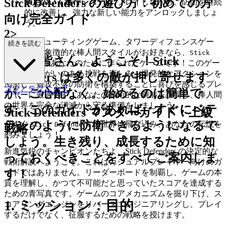
Stick Defenders の遊び方：初めての方
満足のいく進行システム
: プレイしながら、防衛を継続
的に改善し、強力な新しい能力をアンロックしましょ
向け完全ガイド
う。
2>
戦略的なシューティングゲーム、タワーディフェンスゲー
続きを読む
ム、そして象徴的な棒人間スタイルがお好きなら、
Stick
新兵の皆さん、ようこそ！Stick
はあなたのために作られたゲームです！このゲー
Defenders
ムは、やりがいのある挑戦を楽しみ、爆発的なアクションを
Defenders は多くの敵が押し寄せます
渇望し、難攻不落の防衛を構築することに喜びを感じるプレ
コツとテクニック
が、ご心配なく。始めるのは簡単で
イヤーに最適です。あなたの戦術的な腕前を証明し、棒人間
の世界を完全な消滅から守る準備をしましょう。
す。このガイドがあれば、すぐにベテ
Stick Defenders マスターガイド：上級
ランのように防衛できるようになるで
今すぐ
の世界に飛び込み、あなたの伝説を
Stick Defenders
戦略
刻みましょう！
しょう。生き残り、成長するために知
新進気鋭のチャンピオンたちよ、Stick Defenders の決定的な
っておくべきことをすべてご案内しま
戦術解説へようこそ。これはカジュアルプレイヤー向けのガ
す！
イドではありません。リーダーボードを制覇し、ゲームの本
質を理解し、かつて不可能だと思っていたスコアを達成する
ための青写真です。ゲームのコアメカニズムを掘り下げ、ス
1. ミッション：目的
コアリングエンジンをリバースエンジニアリングし、プレイ
するだけでなく、征服するための戦略を授けます。