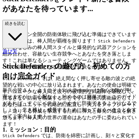
があなたを待っています...
！
続きを読む
アドレナリン全開の防衛体験に飛び込む準備はできています
か？そこでは、棒人間が覇権を握ります！
Stick Defenders
が、おなじみの棒人間スタイルと爆発的な武器アクションを
遊び方
組み合わせ、容赦ない生存競争へとあなたを突き落としま
す！これは単なるシューティングゲームではありません。す
Stick Defenders の遊び方：初めての方
べての決断が重要となる戦略的な対決なのです。
向け完全ガイド
では、絶え間なく押し寄せる敵の波との絶
Stick Defenders
望的な戦いの中心に放り込まれます。あなたの使命は明確で
新兵の皆さん、ようこそ！Stick Defenders は多くの敵が押し
す。ユニークな棒人間と彼らの破壊的な武器庫を駆使して、
寄せますが、ご心配なく。始めるのは簡単です。このガイド
揺るぎない防衛を構築することです。最後の防衛線として、
があれば、すぐにベテランのように防衛できるようになるで
あなたはユニットを戦略的に配置し、火力をアップグレード
しょう。生き残り、成長するために知っておくべきことをす
し、迫りくる脅威を撃退するために弾丸と爆発の猛攻を解き
べてご案内します！
放ちます。棒人間の世界の運命はあなたの手に委ねられてい
ます！
1. ミッション：目的
では、防衛を綿密に計画し、刻々と変化す
Stick Defenders