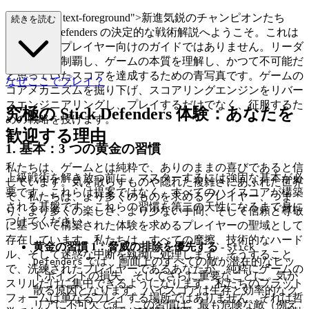
class="mb-4 text-foreground">新進気鋭のチャンピオンたち
続きを読む
よ、Stick Defenders の決定的な戦術解説へようこそ。これは
カジュアルプレイヤー向けのガイドではありません。リーダ
ーボードを制覇し、ゲームの本質を理解し、かつて不可能だ
と思っていたスコアを達成するための青写真です。ゲームの
なぜここでプレイ？
コアメカニズムを掘り下げ、スコアリングエンジンをリバー
スエンジニアリングし、プレイするだけでなく、征服するた
究極の Stick Defenders 体験：あなたを
めの戦略を授けます。
歓迎する理由
1. 基本：3 つの黄金の習慣
私たちは、ゲームとは純粋で、ありのままの喜びであると信
上級戦術を解き放つ前に、マスターするには強固な基本が必
じています。気を散らすものや隠れた複雑さにあふれた世界
要です。これらは提案ではなく、すべてのハイスコアが構築
で、私たちは、より多くのものを求めるプレイヤー、つま
される基盤です。これらの習慣を第二の天性になるまで身に
り、より多くの楽しさ、より少ない手間、そして信頼と尊敬
つけてください。
に基づいて構築された体験を求めるプレイヤーの聖域として
存在しています。私たちは、すべての摩擦、技術的なハード
黄金の習慣 1：脅威の排除を優先する
-
Stick
ル、そして迷惑な中断を執拗に処理します。そうすること
では、画面上のすべての敵が潜在的なヒッ
Defenders
で、洗練されたプレイヤーであるあなたが、純粋にゲームの
トポイントの損失、そしてさらに重要なことに、気が
スリルだけに集中できるようになります。私たちのプラット
散る原因となります。ハイスコアは生存と効率的なク
フォームは単なるプレイする場所ではありません。それは哲
リアに不可欠です。この習慣は、最も危険な敵（例え