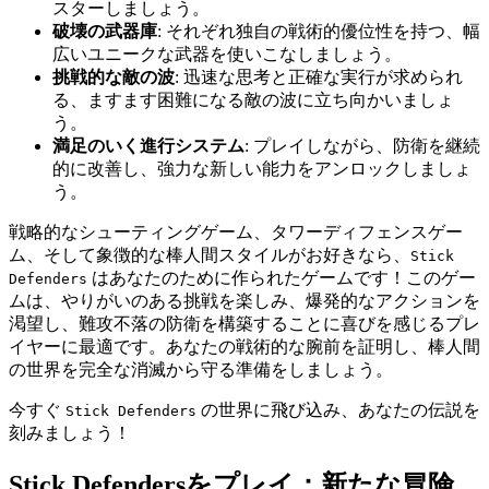
スターしましょう。
破壊の武器庫
: それぞれ独自の戦術的優位性を持つ、幅
広いユニークな武器を使いこなしましょう。
挑戦的な敵の波
: 迅速な思考と正確な実行が求められ
る、ますます困難になる敵の波に立ち向かいましょ
う。
満足のいく進行システム
: プレイしながら、防衛を継続
的に改善し、強力な新しい能力をアンロックしましょ
う。
戦略的なシューティングゲーム、タワーディフェンスゲー
ム、そして象徴的な棒人間スタイルがお好きなら、
Stick
はあなたのために作られたゲームです！このゲー
Defenders
ムは、やりがいのある挑戦を楽しみ、爆発的なアクションを
渇望し、難攻不落の防衛を構築することに喜びを感じるプレ
イヤーに最適です。あなたの戦術的な腕前を証明し、棒人間
の世界を完全な消滅から守る準備をしましょう。
今すぐ
の世界に飛び込み、あなたの伝説を
Stick Defenders
刻みましょう！
Stick Defendersをプレイ：新たな冒険