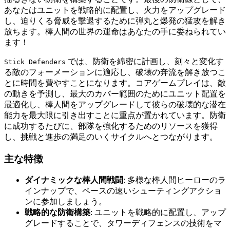
あなたはユニットを戦略的に配置し、火力をアップグレード
し、迫りくる脅威を撃退するために弾丸と爆発の猛攻を解き
放ちます。棒人間の世界の運命はあなたの手に委ねられてい
ます！
では、防衛を綿密に計画し、刻々と変化す
Stick Defenders
る敵のフォーメーションに適応し、破壊の奔流を解き放つこ
とに時間を費やすことになります。コアゲームプレイは、敵
の動きを予測し、最大のカバー範囲のためにユニット配置を
最適化し、棒人間をアップグレードして彼らの破壊的な潜在
能力を最大限に引き出すことに重点が置かれています。防衛
に成功するたびに、部隊を強化するためのリソースを獲得
し、挑戦と進歩の満足のいくサイクルへとつながります。
主な特徴
ダイナミックな棒人間戦闘
: 多様な棒人間ヒーローのラ
インナップで、ペースの速いシューティングアクショ
ンに参加しましょう。
戦略的な防衛構築
: ユニットを戦略的に配置し、アップ
グレードすることで、タワーディフェンスの技術をマ