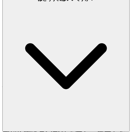
た、品質優先の世界
私たちは、私たちのプレイヤーは最高
のものに値すると信じています。あな
たの知性とあなたの貴重な余暇は、平
凡さに浪費されるべきではありませ
ん。私たちのプラットフォームは、厳
選された空間であり、量より質を証明
するものです。私たちは各ゲームを細
心の注意を払って選び抜き、エンター
テイメント、エンゲージメント、そし
て洗練さに関する私たちの高い基準を
満たしていることを確認しています。
ここでは、ごちゃごちゃした広告や邪