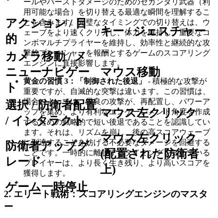
ールやバーストダメージのためのセカンダリ武器（利
用可能な場合）を切り替える最適な瞬間を理解するこ
アクション / 目
とを含みます。完璧なタイミングでの切り替えは、ウ
キー / ジェスチャー
ェーブをより速くクリアし、体力を維持し、重要なコ
的
ンボマルチプライヤーを維持し、効率性と継続的な攻
撃的プレッシャーを報酬とするゲームのスコアリング
カメラ移動 / メ
エンジンに直接影響します。
ニューナビゲー
マウス移動
黄金の習慣 3：「制御された後退」
- 積極的な攻撃が
ト
重要ですが、自滅的な突撃は違います。この習慣は、
場合によっては、最良の攻撃が、再配置し、パワーア
選択 / 防衛者配置
マウス左クリック
ップを集め、より有利なエンゲージメント角度を作成
/ インタラクト
するための戦略的で短い後退であることを認識してい
ます。それは、リズムを崩し、後の高スコアウェーブ
マウス左クリック
に到達することを妨げる不必要なダメージを回避する
防衛者アップグ
(配置された防衛者
ことです。一時的に離脱するタイミングを知っている
レード
プレイヤーは、より長く生き残り、より高いスコアを
上)
獲得します。
ゲーム一時停止
2. エリート戦術：スコアリングエンジンのマスタ
ー