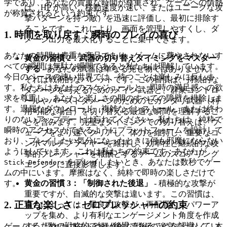
学であり、あなたの貴重な時間が尊重され、ゲームへの情熱
ば、HP が高い、移動速度が速い、またはユニークな攻
が称賛されるという約束です。
撃パターンを持つ敵）を迅速に評価し、最初に排除す
ることです。これにより、画面を管理しやすくし、ダ
1. 時間を取り戻す：瞬時のプレイの喜び
メージ出力を最大化することに集中できます。
あなたの時間は貴重な商品であり、ゲームに費やされないす
黄金の習慣 2：武器の切り替えタイミングをマスター
べての瞬間は無駄な瞬間であると私たちは理解しています。
する
- あなたの武器は単なる見せ物ではありません。
今日のペースの速い世界では、待つことは楽しみに反しま
それは戦術的なパレットです。この習慣は、持続的な
す。私たちはあなたのスケジュールと、即時の満足感への欲
ダメージを与えるためのメイン武器と、群衆コントロ
求を尊重し、あなたと楽しさの間のすべての障壁を排除しま
ールやバーストダメージのためのセカンダリ武器（利
す。退屈なダウンロード、複雑なインストール、または終わ
用可能な場合）を切り替える最適な瞬間を理解するこ
りのないアップデートは忘れてください。私たちは、純粋で
とを含みます。完璧なタイミングでの切り替えは、ウ
瞬時のアクセスができるようにプラットフォームを設計して
ェーブをより速くクリアし、体力を維持し、重要なコ
おり、プレイしたい気分になったときに何も邪魔にならない
ンボマルチプライヤーを維持し、効率性と継続的な攻
ようにしています。これは私たちの約束です：あなたが
撃的プレッシャーを報酬とするゲームのスコアリング
をプレイしたいとき、あなたは数秒でゲー
Stick Defenders
エンジンに直接影響します。
ムの中にいます。摩擦はなく、純粋で即時の楽しさだけで
黄金の習慣 3：「制御された後退」
- 積極的な攻撃が
す。
重要ですが、自滅的な突撃は違います。この習慣は、
2. 正直な楽しさ：ゼロプレッシャーの約束
場合によっては、最良の攻撃が、再配置し、パワーア
ップを集め、より有利なエンゲージメント角度を作成
するための戦略的で短い後退であることを認識してい
ゲームは、隠れたコストや操作的な戦術の迷宮ではなく、本