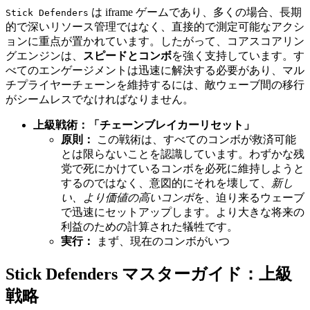
は iframe ゲームであり、多くの場合、長期
Stick Defenders
的で深いリソース管理ではなく、直接的で測定可能なアクシ
ョンに重点が置かれています。したがって、コアスコアリン
グエンジンは、
スピードとコンボ
を強く支持しています。す
べてのエンゲージメントは迅速に解決する必要があり、マル
チプライヤーチェーンを維持するには、敵ウェーブ間の移行
がシームレスでなければなりません。
上級戦術：「チェーンブレイカーリセット」
原則：
この戦術は、すべてのコンボが救済可能
とは限らないことを認識しています。わずかな残
党で死にかけているコンボを必死に維持しようと
するのではなく、意図的にそれを壊して、
新し
い、より価値の高いコンボ
を、迫り来るウェーブ
で迅速にセットアップします。より大きな将来の
利益のための計算された犠牲です。
実行：
まず、現在のコンボがいつ
Stick Defenders マスターガイド：上級
戦略