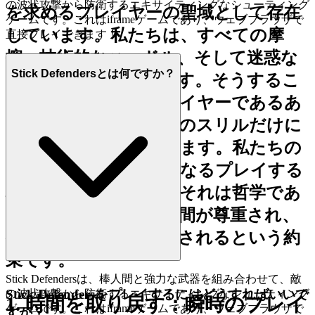
の波状攻撃から防衛するエキサイティングなシューティング
を求めるプレイヤーの聖域として存在
ゲームです。これはiframeゲームであり、ウェブブラウザで
しています。私たちは、すべての摩
直接プレイできます！
擦、技術的なハードル、そして迷惑な
Stick Defendersとは何ですか？
中断を執拗に処理します。そうするこ
とで、洗練されたプレイヤーであるあ
なたが、純粋にゲームのスリルだけに
集中できるようになります。私たちの
プラットフォームは単なるプレイする
場所ではありません。それは哲学であ
り、あなたの貴重な時間が尊重され、
ゲームへの情熱が称賛されるという約
束です。
Stick Defendersは、棒人間と強力な武器を組み合わせて、敵
Stick Defendersをプレイするにはどうすればいいで
の波状攻撃から防衛するエキサイティングなシューティング
1. 時間を取り戻す：瞬時のプレイ
ゲームです。これはiframeゲームであり、ウェブブラウザで
すか？