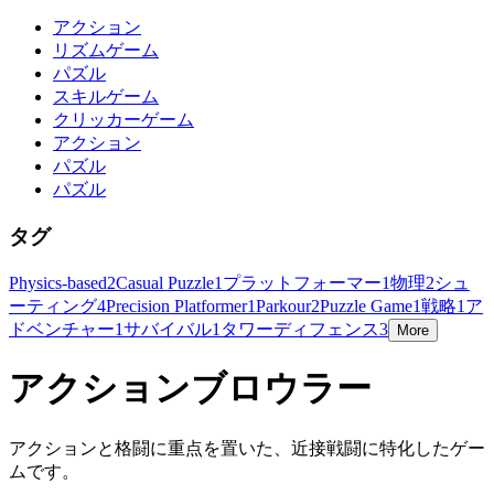
アクション
リズムゲーム
パズル
スキルゲーム
クリッカーゲーム
アクション
パズル
パズル
タグ
Physics-based
2
Casual Puzzle
1
プラットフォーマー
1
物理
2
シュ
ーティング
4
Precision Platformer
1
Parkour
2
Puzzle Game
1
戦略
1
ア
ドベンチャー
1
サバイバル
1
タワーディフェンス
3
More
アクションブロウラー
アクションと格闘に重点を置いた、近接戦闘に特化したゲー
ムです。