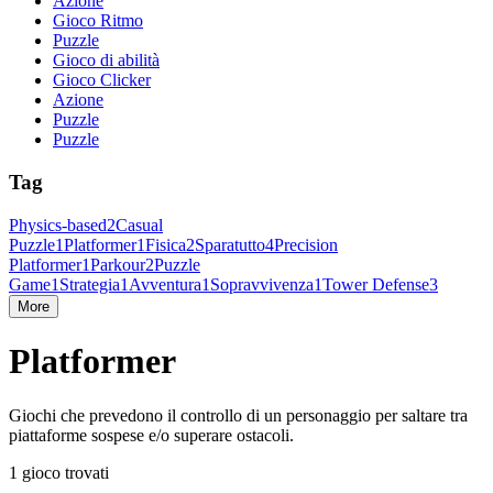
Azione
Gioco Ritmo
Puzzle
Gioco di abilità
Gioco Clicker
Azione
Puzzle
Puzzle
Tag
Physics-based
2
Casual
Puzzle
1
Platformer
1
Fisica
2
Sparatutto
4
Precision
Platformer
1
Parkour
2
Puzzle
Game
1
Strategia
1
Avventura
1
Sopravvivenza
1
Tower Defense
3
More
Platformer
Giochi che prevedono il controllo di un personaggio per saltare tra
piattaforme sospese e/o superare ostacoli.
1 gioco trovati