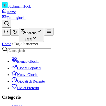
Stickman Hook
Home
Tutti i giochi
Italiano
🇮🇹
Home
Tag
Platformer
Elenco Giochi
Giochi Popolari
Nuovi Giochi
Giocati di Recente
I Miei Preferiti
Categorie