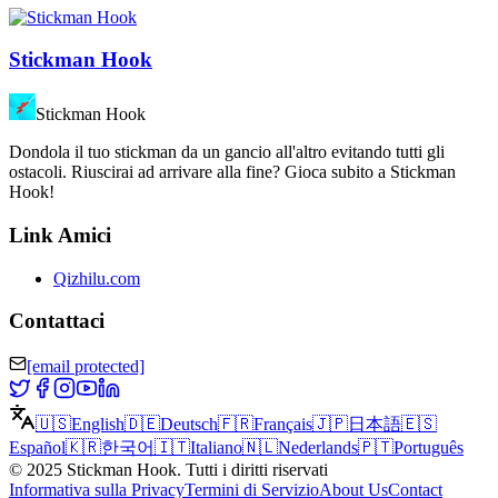
Stickman Hook
Stickman Hook
Dondola il tuo stickman da un gancio all'altro evitando tutti gli
ostacoli. Riuscirai ad arrivare alla fine? Gioca subito a Stickman
Hook!
Link Amici
Qizhilu.com
Contattaci
[email protected]
🇺🇸
English
🇩🇪
Deutsch
🇫🇷
Français
🇯🇵
日本語
🇪🇸
Español
🇰🇷
한국어
🇮🇹
Italiano
🇳🇱
Nederlands
🇵🇹
Português
©
2025
Stickman Hook
.
Tutti i diritti riservati
Informativa sulla Privacy
Termini di Servizio
About Us
Contact