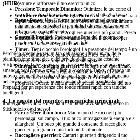
(HUD)
costruire e rafforzare il tuo esercito unico.
Pressione Temporale Dinamica:
Ottimizza le tue corse di
raccolta contro il tempo per prepararti alla battaglia finale.
Indicatore dimensioni/energia buco:
Anche se non mostrato
Bonus Power-Up:
Utilizza potenziamenti nel gioco per
esplicitamente, noterai che il tuo buco si allarga visibilmente
ottenere vantaggi critici in termini di dimensioni, tempo ed
man mano che raccogli di più, indicando un aumento di
efficacia in combattimento.
energia e la capacità di raccogliere guerrieri più grandi. Presta
Controlli Intuitivi:
Padroneggia l'arte del divorare con
attenzione a quanto sta diventando grande il tuo buco per
movimenti del mouse semplici e fluidi.
pianificare la tua strategia di raccolta.
Timer:
Tieni d'occhio l'orologio! La pressione del tempo è un
Perché lo amerai Se sei un fan dell'azione adrenalinica, della
fattore significativo, quindi ottimizza il tuo tempo per
pianificazione strategica e del brivido della crescita costante,
raccogliere i pezzi migliori per la battaglia.
Stickhole.io è fatto su misura per te. È perfetto per i giocatori che
Punteggio/Conteggio guerrieri:
Sebbene non specificato,
amano giochi come Armor Clash e Awesome Tanks, offrendo un
aspettati di vedere una rappresentazione visiva di quanti
nuovo e competitivo colpo di scena al genere del combattimento
guerrieri hai raccolto o un punteggio che riflette i tuoi
nell'arena, mescolato con meccaniche di raccolta soddisfacenti.
progressi. Questo ti aiuta a tenere traccia della forza del tuo
Preparati per un'esperienza che fonde riflessi rapidi con tattiche
esercito.
intelligenti!
4. Le regole del mondo: meccaniche principali
Immergiti nel vuoto e diventa il campione divoratore supremo in
Stickhole.io oggi stesso!
Far crescere il tuo buco:
Man mano che raccogli più
personaggi sul campo, il tuo buco immagazzinerà energia e si
allargherà. Un buco più grande ti consente di raccogliere
guerrieri più grandi e più forti più facilmente.
Raccogliere guerrieri:
Catturi i guerrieri dirigendo il tuo