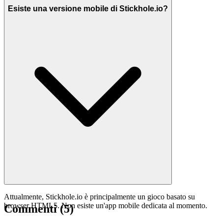
Esiste una versione mobile di Stickhole.io?
Attualmente, Stickhole.io è principalmente un gioco basato su
browser HTML5. Non esiste un'app mobile dedicata al momento.
Commenti
(
5
)