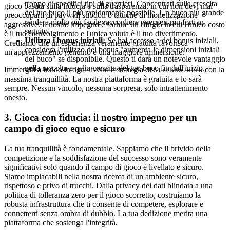
troppo di specifici tipi di guerrieri. Concentrati sulla crescita
gioco basata sulla fiducia e sulla trasparenza, in cui non devi mai
del tuo buco il più rapidamente possibile. Un buco più grande
preoccuparti di paywall subdoli o tattiche di monetizzazione
renderà molto più facile raccogliere guerrieri più forti in
aggressive. Il nostro impegno è fornire un rifugio in cui l'unico costo
seguito.
è il tuo coinvolgimento e l'unica valuta è il tuo divertimento.
Utilizza i bonus iniziali:
Se hai accesso a dei bonus iniziali,
Crediamo che un'esperienza veramente gratuita favorisca
considera l'utilizzo del bonus "aumenta le dimensioni iniziali
un'apprezzamento genuino e una maggiore immersione.
del buco" se disponibile. Questo ti darà un notevole vantaggio
nella raccolta e nella crescita del tuo buco fin dall'inizio.
Immergiti a fondo in ogni livello e strategia di
con la
Stickhole.io
massima tranquillità. La nostra piattaforma è gratuita e lo sarà
sempre. Nessun vincolo, nessuna sorpresa, solo intrattenimento
onesto.
3. Gioca con fiducia: il nostro impegno per un
campo di gioco equo e sicuro
La tua tranquillità è fondamentale. Sappiamo che il brivido della
competizione e la soddisfazione del successo sono veramente
significativi solo quando il campo di gioco è livellato e sicuro.
Siamo implacabili nella nostra ricerca di un ambiente sicuro,
rispettoso e privo di trucchi. Dalla privacy dei dati blindata a una
politica di tolleranza zero per il gioco scorretto, costruiamo la
robusta infrastruttura che ti consente di competere, esplorare e
connetterti senza ombra di dubbio. La tua dedizione merita una
piattaforma che sostenga l'integrità.