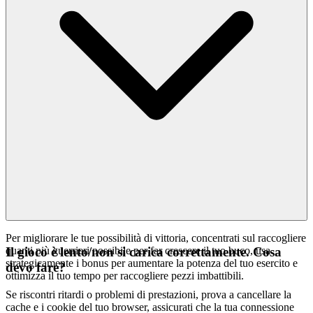
Per migliorare le tue possibilità di vittoria, concentrati sul raccogliere
quanti più guerrieri possibile per far crescere il tuo buco, usa
Il gioco è lento/non si carica correttamente. Cosa
strategicamente i bonus per aumentare la potenza del tuo esercito e
devo fare?
ottimizza il tuo tempo per raccogliere pezzi imbattibili.
Se riscontri ritardi o problemi di prestazioni, prova a cancellare la
cache e i cookie del tuo browser, assicurati che la tua connessione