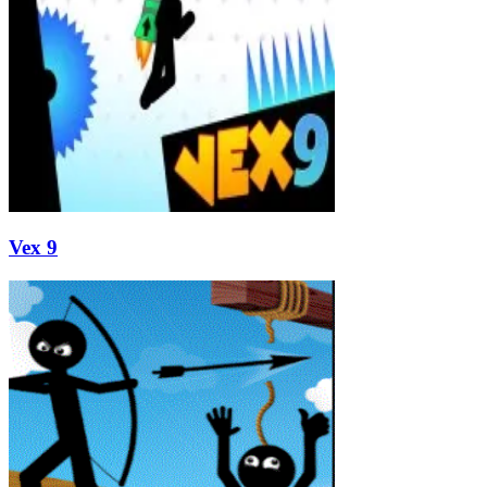
Vex 9