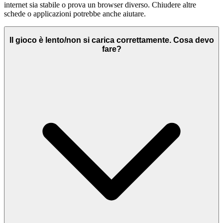
internet sia stabile o prova un browser diverso. Chiudere altre
schede o applicazioni potrebbe anche aiutare.
Il gioco è lento/non si carica correttamente. Cosa devo
fare?