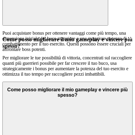
Puoi acquistare bonus per ottenere vantaggi come più tempo, una
dimensione iniziale del buco maggiore e una maggiore potenza di
Come posso migliorare il mio gameplay e vincere più
combattimento per il tuo esercito. Questi possono essere cruciali per
spesso?
affrontare boss potenti.
Per migliorare le tue possibilità di vittoria, concentrati sul raccogliere
quanti più guerrieri possibile per far crescere il tuo buco, usa
strategicamente i bonus per aumentare la potenza del tuo esercito e
ottimizza il tuo tempo per raccogliere pezzi imbattibili.
Come posso migliorare il mio gameplay e vincere più
spesso?