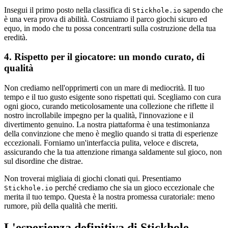
Insegui il primo posto nella classifica di
sapendo che
Stickhole.io
è una vera prova di abilità. Costruiamo il parco giochi sicuro ed
equo, in modo che tu possa concentrarti sulla costruzione della tua
eredità.
4. Rispetto per il giocatore: un mondo curato, di
qualità
Non crediamo nell'opprimerti con un mare di mediocrità. Il tuo
tempo e il tuo gusto esigente sono rispettati qui. Scegliamo con cura
ogni gioco, curando meticolosamente una collezione che riflette il
nostro incrollabile impegno per la qualità, l'innovazione e il
divertimento genuino. La nostra piattaforma è una testimonianza
della convinzione che meno è meglio quando si tratta di esperienze
eccezionali. Forniamo un'interfaccia pulita, veloce e discreta,
assicurando che la tua attenzione rimanga saldamente sul gioco, non
sul disordine che distrae.
Non troverai migliaia di giochi clonati qui. Presentiamo
perché crediamo che sia un gioco eccezionale che
Stickhole.io
merita il tuo tempo. Questa è la nostra promessa curatoriale: meno
rumore, più della qualità che meriti.
L'esperienza definitiva di Stickhole...