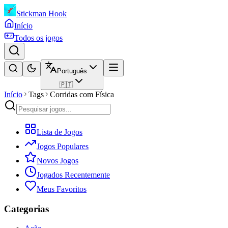
Stickman Hook
Início
Todos os jogos
Português
🇵🇹
Início
Tags
Corridas com Física
Lista de Jogos
Jogos Populares
Novos Jogos
Jogados Recentemente
Meus Favoritos
Categorias