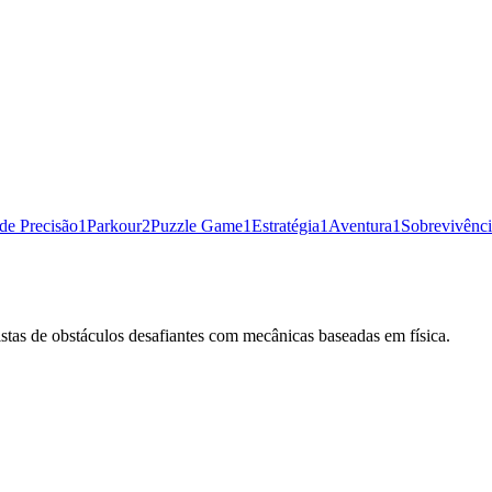
de Precisão
1
Parkour
2
Puzzle Game
1
Estratégia
1
Aventura
1
Sobrevivênc
stas de obstáculos desafiantes com mecânicas baseadas em física.