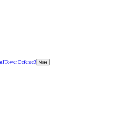
ia
1
Tower Defense
3
More