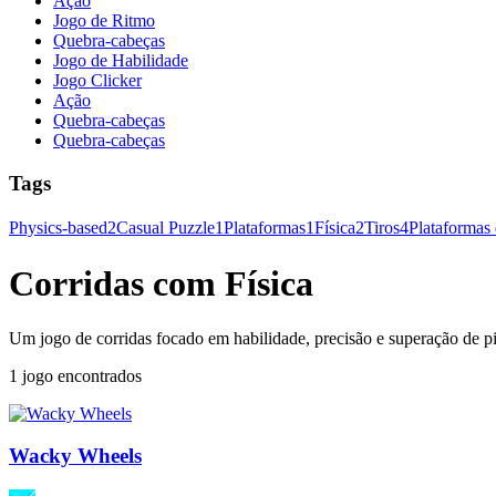
Ação
Jogo de Ritmo
Quebra-cabeças
Jogo de Habilidade
Jogo Clicker
Ação
Quebra-cabeças
Quebra-cabeças
Tags
Physics-based
2
Casual Puzzle
1
Plataformas
1
Física
2
Tiros
4
Plataformas 
Corridas com Física
Um jogo de corridas focado em habilidade, precisão e superação de pi
1 jogo encontrados
Wacky Wheels