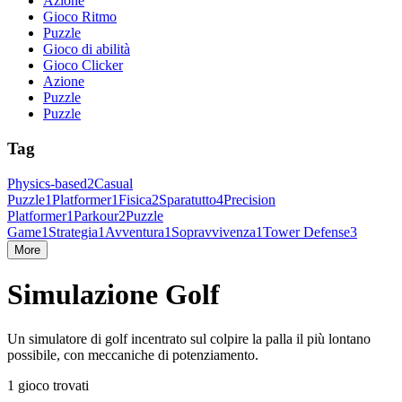
Azione
Gioco Ritmo
Puzzle
Gioco di abilità
Gioco Clicker
Azione
Puzzle
Puzzle
Tag
Physics-based
2
Casual
Puzzle
1
Platformer
1
Fisica
2
Sparatutto
4
Precision
Platformer
1
Parkour
2
Puzzle
Game
1
Strategia
1
Avventura
1
Sopravvivenza
1
Tower Defense
3
More
Simulazione Golf
Un simulatore di golf incentrato sul colpire la palla il più lontano
possibile, con meccaniche di potenziamento.
1 gioco trovati