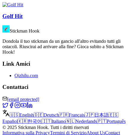
Golf Hit
Stickman Hook
Dondola il tuo stickman da un gancio all'altro evitando tutti gli
ostacoli. Riuscirai ad arrivare alla fine? Gioca subito a Stickman
Hook!
Link Amici
Qizhilu.com
Contattaci
[email protected]
🇺🇸
English
🇩🇪
Deutsch
🇫🇷
Français
🇯🇵
日本語
🇪🇸
Español
🇰🇷
한국어
🇮🇹
Italiano
🇳🇱
Nederlands
🇵🇹
Português
©
2025
Stickman Hook
.
Tutti i diritti riservati
Informativa sulla Privacy
Termini di Servizio
About Us
Contact