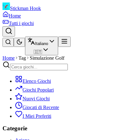
Stickman Hook
Home
Tutti i giochi
Italiano
🇮🇹
Home
Tag
Simulazione Golf
Elenco Giochi
Giochi Popolari
Nuovi Giochi
Giocati di Recente
I Miei Preferiti
Categorie