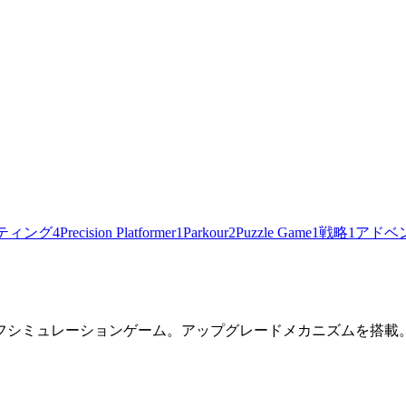
ティング
4
Precision Platformer
1
Parkour
2
Puzzle Game
1
戦略
1
アドベ
フシミュレーションゲーム。アップグレードメカニズムを搭載