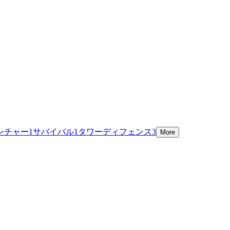
ンチャー
1
サバイバル
1
タワーディフェンス
3
More
。