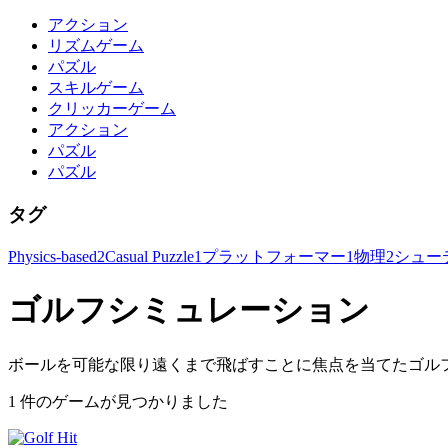
アクション
リズムゲーム
パズル
スキルゲーム
クリッカーゲーム
アクション
パズル
パズル
タグ
Physics-based
2
Casual Puzzle
1
プラットフォーマー
1
物理
2
シュー
ゴルフシミュレーション
ボールを可能な限り遠くまで飛ばすことに焦点を当てたゴル
1 件のゲームが見つかりました