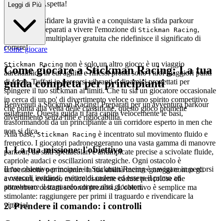
vventura Ti Aspetta!
Leggi di Più
Sei pronto a sfidare la gravità e a conquistare la sfida parkour
definitiva? Preparati a vivere l'emozione di
,
Stickman Racing
un'avventura multiplayer gratuita che ridefinisce il significato di
correre!
Come giocare
non è solo un altro gioco; è un viaggio
Stickman Racing
Come giocare a Stickman Racing: La tua
adrenalinico in cui agilità e riflessi pronti sono i tuoi maggiori punti
guida completa per principianti
di forza. Tuffati in percorsi vibranti e dinamici progettati per
spingere il tuo stickman ai limiti. Che tu sia un giocatore occasionale
in cerca di un po' di divertimento veloce o uno spirito competitivo
Benvenuti a Stickman Racing! Preparati per un'avventura parkour
che punta alla vetta delle classifiche, questo gioco promette
esilarante. Questa guida ti farà capire velocemente le basi,
divertimento senza fine e rigiocabilità.
trasformandoti da un principiante a un corridore esperto in men che
non si dica.
Alla base,
è incentrato sul movimento fluido e
Stickman Racing
frenetico. I giocatori padroneggeranno una vasta gamma di manovre
1. La tua missione: l'obiettivo
parkour, da salti spettacolari e arrampicate precise a scivolate fluide,
capriole audaci e oscillazioni strategiche. Ogni ostacolo è
Il tuo obiettivo principale in Stickman Racing è navigare in percorsi
un'occasione per mostrare la tua abilità mentre gareggi contro gli
a ostacoli insidiosi, evitare di cadere ed essere il primo ad
avversari, evitando meticolosamente cadute pericolose che
attraversare il traguardo contro altri giocatori.
potrebbero costarti secondi preziosi. L'obiettivo è semplice ma
stimolante: raggiungere per primi il traguardo e rivendicare la
2. Prendere il comando: i controlli
vittoria!