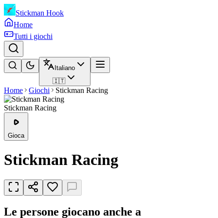
Stickman Hook
Home
Tutti i giochi
Italiano
🇮🇹
Home
Giochi
Stickman Racing
Stickman Racing
Gioca
Stickman Racing
Le persone giocano anche a