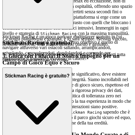
Il gioco dovrebbe essere una fonte di relax ed eccitazione, non di
ansia finanziaria. Crediamo nella vera ospitalità, offrendo uno spazio
in cui puoi esplorare, competere e divertirti senza secondi fini o
monetizzazione predatoria. La nostra piattaforma si erge come un
faro di vero free-to-play, in netto contrasto con quelli che bloccano i
contenuti o ti bombardano con annunci intrusivi. Immergiti in ogni
livello e strategia di
con la massima tranquillità.
Stickman Racing
Stickman Racing è un gioco parkour multiplayer gratuito in cui
La nostra piattaforma è gratuita, e lo sarà sempre. Nessun vincolo,
controlli un personaggio stickman. Il tuo obiettivo è quello di
Stickman Racing è gratuito?
nessuna sorpresa, solo intrattenimento onesto e genuino.
navigare attraverso vari ostacoli saltando, arrampicandoti,
scivolando, capovolgendoti, dondolandoti e correndo per
Sì, Stickman Racing è completamente gratuito! Puoi goderti tutta
3. Gioca con Fiducia: Il Nostro Impegno per un
raggiungere il traguardo, evitando di cadere!
l'azione parkour senza alcun costo.
Campo di Gioco Equo e Sicuro
Affinché il divertimento sia veramente significativo, deve esistere
Stickman Racing è gratuito?
all'interno di un quadro di fiducia e integrità. Siamo incrollabili nel
nostro impegno a fornire un ambiente di gioco sicuro, rispettoso ed
equo per tutti i giocatori. Ciò significa rigorosa privacy dei dati,
robuste misure di sicurezza e una politica di tolleranza zero nei
confronti degli imbrogli. Proteggiamo la tua esperienza in modo che
i tuoi risultati siano meritati e le tue interazioni siano positive.
Insegui la vetta della classifica di
sapendo che è
Stickman Racing
una vera prova di abilità. Costruiamo il parco giochi sicuro ed equo,
così puoi concentrarti sulla costruzione della tua eredità.
4. Rispetto per il Giocatore: Un Mondo Curato e di