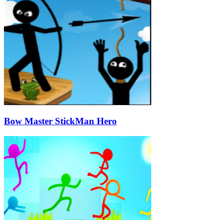
Bow Master StickMan Hero