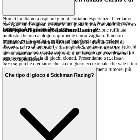
Qualità
Non ci limitiamo a ospitare giochi; curiamo esperienze. Crediamo
Sì, Stickman Racing è completamente gratuito! Puoi goderti tutta
che i giocatori esigenti meritino una piattaforma che valorizzi la loro
l'azione parkour senza alcun costo.
Che tipo di gioco è Stickman Racing?
intelligenza e il loro tempo, presentando una selezione raffinata
piuttosto che un catalogo opprimente e non vagliato. Il nostro
impegno per la qualità significa un'interfaccia pulita, veloce e
Stickman Racing rientra in diverse categorie, tra cui Giochi di
discreta, priva di ingombri e distrazioni. Scegliamo con cura i giochi
Avventura, Giochi Casual, Giochi per Bambini e Giochi Io. È
che risuonano con i nostri valori di divertimento ed eccellenza. Qui
un'entusiasmante esperienza parkour incentrata sul divertimento e
non troverai migliaia di giochi clonati. Presentiamo
Stickman
sulla competizione.
perché crediamo che sia un gioco eccezionale che vale il tuo
Racing
tempo. Questa è la nostra promessa curatoriale: meno rumore, più
della qualità che meriti.
Che tipo di gioco è Stickman Racing?