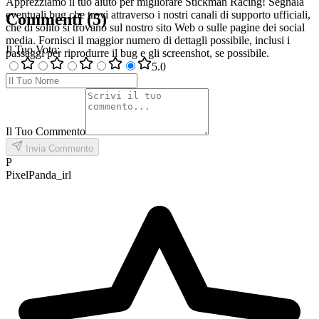
Apprezziamo il tuo aiuto per migliorare Stickman Racing! Segnala
eventuali bug che trovi attraverso i nostri canali di supporto ufficiali,
Commenti
(
5
)
che di solito si trovano sul nostro sito Web o sulle pagine dei social
media. Fornisci il maggior numero di dettagli possibile, inclusi i
Il Tuo Voto
:
passaggi per riprodurre il bug e gli screenshot, se possibile.
5
.0
Il Tuo Commento
Invia Commento
P
PixelPanda_irl