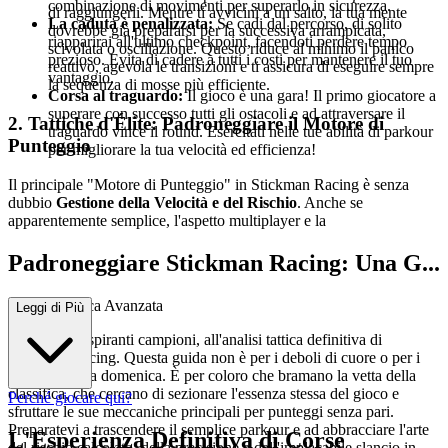
combinazione di movimenti per superarlo in sicurezza.
di raggiungerli. Mentre ti avvicini a un salto, la tua mente
La caduta è penalizzata:
Se cadi dal percorso, di solito
dovrebbe già prepararsi per la successiva arrampicata,
riapparirai all'ultimo checkpoint, facendoti perdere tempo
scivolata o oscillazione. Questo riduce al minimo il panico
prezioso. Evita di cadere a tutti i costi per mantenere il tuo
reattivo, agevola le transizioni e ti assicura di eseguire sempre
vantaggio.
la sequenza di mosse più efficiente.
Corsa al traguardo:
Il gioco è una gara! Il primo giocatore a
superare con successo tutti gli ostacoli e ad attraversare il
2. Tattiche d'Élite: Padroneggiare il Motore di
traguardo vince il round. Esercitati nelle tue abilità di parkour
Punteggio
per migliorare la tua velocità ed efficienza!
Il principale "Motore di Punteggio" in Stickman Racing è senza
dubbio
Gestione della Velocità e del Rischio
. Anche se
apparentemente semplice, l'aspetto multiplayer e la
Padroneggiare Stickman Racing: Una G...
uida Strategica Avanzata
Leggi di Più
Benvenuti, aspiranti campioni, all'analisi tattica definitiva di
Stickman Racing. Questa guida non è per i deboli di cuore o per i
giocatori della domenica. È per coloro che bramano la vetta della
classifica, che cercano di sezionare l'essenza stessa del gioco e
Perché giocare qui?
sfruttare le sue meccaniche principali per punteggi senza pari.
Preparatevi a trascendere il semplice parkour e ad abbracciare l'arte
L'Esperienza Definitiva di Corse
del rischio calcolato, della precisione e dell'implacabile slancio in