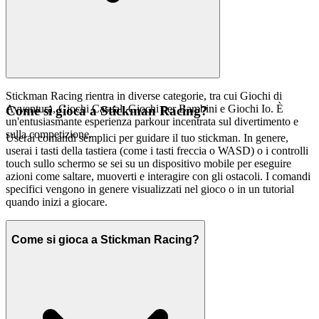
Stickman Racing rientra in diverse categorie, tra cui Giochi di
Avventura, Giochi Casual, Giochi per Bambini e Giochi Io. È
Come si gioca a Stickman Racing?
un'entusiasmante esperienza parkour incentrata sul divertimento e
sulla competizione.
Userai comandi semplici per guidare il tuo stickman. In genere,
userai i tasti della tastiera (come i tasti freccia o WASD) o i controlli
touch sullo schermo se sei su un dispositivo mobile per eseguire
azioni come saltare, muoverti e interagire con gli ostacoli. I comandi
specifici vengono in genere visualizzati nel gioco o in un tutorial
quando inizi a giocare.
Come si gioca a Stickman Racing?