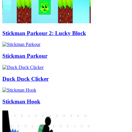
Stickman Parkour 2: Lucky Block
Stickman Parkour
Duck Duck Clicker
Stickman Hook