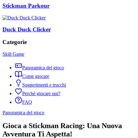
Stickman Parkour
Duck Duck Clicker
Categorie
Skill Game
Panoramica del gioco
Come giocare
Suggerimenti e trucchi
Perché giocare qui?
FAQ
Panoramica del gioco
Gioca a Stickman Racing: Una Nuova
Avventura Ti Aspetta!