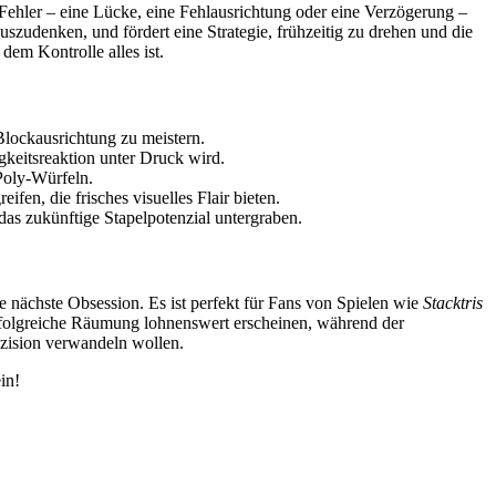
 Fehler – eine Lücke, eine Fehlausrichtung oder eine Verzögerung –
szudenken, und fördert eine Strategie, frühzeitig zu drehen und die
dem Kontrolle alles ist.
Blockausrichtung zu meistern.
keitsreaktion unter Druck wird.
Poly-Würfeln.
en, die frisches visuelles Flair bieten.
as zukünftige Stapelpotenzial untergraben.
e nächste Obsession. Es ist perfekt für Fans von Spielen wie
Stacktris
 erfolgreiche Räumung lohnenswert erscheinen, während der
räzision verwandeln wollen.
in!