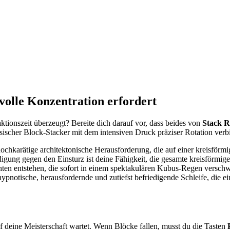
 volle Konzentration erfordert
ionszeit überzeugt? Bereite dich darauf vor, dass beides von
Stack 
sischer Block-Stacker mit dem intensiven Druck präziser Rotation verb
 hochkarätige architektonische Herausforderung, die auf einer kreisför
igung gegen den Einsturz ist deine Fähigkeit, die gesamte kreisförmige 
hten entstehen, die sofort in einem spektakulären Kubus-Regen versc
pnotische, herausfordernde und zutiefst befriedigende Schleife, die 
 deine Meisterschaft wartet. Wenn Blöcke fallen, musst du die Tasten