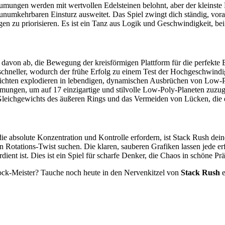
äumungen werden mit wertvollen Edelsteinen belohnt, aber der kleinste
unumkehrbaren Einsturz ausweitet. Das Spiel zwingt dich ständig, vorau
n zu priorisieren. Es ist ein Tanz aus Logik und Geschwindigkeit, bei 
avon ab, die Bewegung der kreisförmigen Plattform für die perfekte 
chneller, wodurch der frühe Erfolg zu einem Test der Hochgeschwindig
ichten explodieren in lebendigen, dynamischen Ausbrüchen von Low-
gen, um auf 17 einzigartige und stilvolle Low-Poly-Planeten zuzugreif
 Gleichgewichts des äußeren Rings und das Vermeiden von Lücken, die d
ie absolute Konzentration und Kontrolle erfordern, ist Stack Rush dein
gen Rotations-Twist suchen. Die klaren, sauberen Grafiken lassen jede
erdient ist. Dies ist ein Spiel für scharfe Denker, die Chaos in schöne P
ock-Meister? Tauche noch heute in den Nervenkitzel von
Stack Rush
e