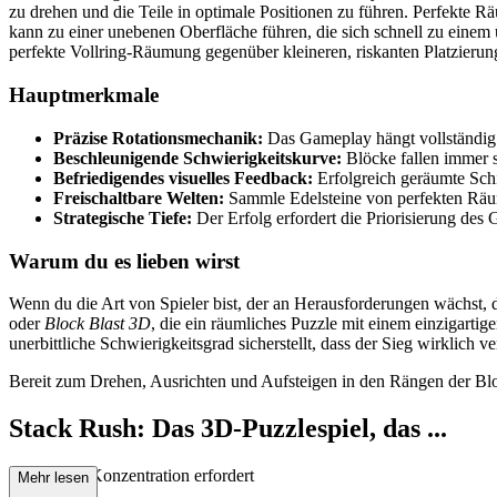
zu drehen und die Teile in optimale Positionen zu führen. Perfekte R
kann zu einer unebenen Oberfläche führen, die sich schnell zu einem 
perfekte Vollring-Räumung gegenüber kleineren, riskanten Platzierunge
Hauptmerkmale
Präzise Rotationsmechanik:
Das Gameplay hängt vollständig d
Beschleunigende Schwierigkeitskurve:
Blöcke fallen immer s
Befriedigendes visuelles Feedback:
Erfolgreich geräumte Sch
Freischaltbare Welten:
Sammle Edelsteine von perfekten Räumun
Strategische Tiefe:
Der Erfolg erfordert die Priorisierung des
Warum du es lieben wirst
Wenn du die Art von Spieler bist, der an Herausforderungen wächst, d
oder
Block Blast 3D
, die ein räumliches Puzzle mit einem einzigarti
unerbittliche Schwierigkeitsgrad sicherstellt, dass der Sieg wirklich v
Bereit zum Drehen, Ausrichten und Aufsteigen in den Rängen der Bl
Stack Rush: Das 3D-Puzzlespiel, das ...
deine volle Konzentration erfordert
Mehr lesen