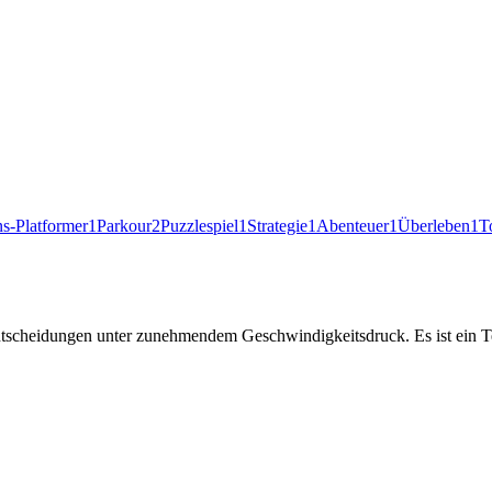
ns-Platformer
1
Parkour
2
Puzzlespiel
1
Strategie
1
Abenteuer
1
Überleben
1
T
Entscheidungen unter zunehmendem Geschwindigkeitsdruck. Es ist ein T