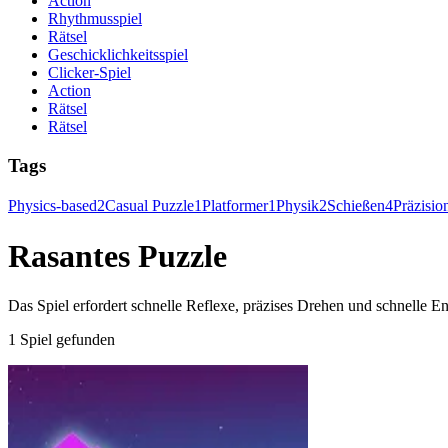
Action
Rhythmusspiel
Rätsel
Geschicklichkeitsspiel
Clicker-Spiel
Action
Rätsel
Rätsel
Tags
Physics-based
2
Casual Puzzle
1
Platformer
1
Physik
2
Schießen
4
Präzisio
Rasantes Puzzle
Das Spiel erfordert schnelle Reflexe, präzises Drehen und schnelle 
1 Spiel gefunden