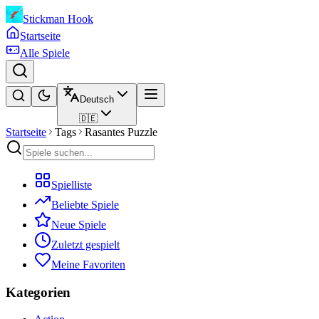
Stickman Hook
Startseite
Alle Spiele
Deutsch
🇩🇪
Startseite
Tags
Rasantes Puzzle
Spielliste
Beliebte Spiele
Neue Spiele
Zuletzt gespielt
Meine Favoriten
Kategorien