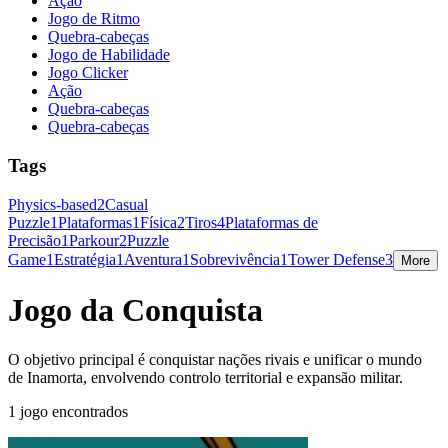
Ação
Jogo de Ritmo
Quebra-cabeças
Jogo de Habilidade
Jogo Clicker
Ação
Quebra-cabeças
Quebra-cabeças
Tags
Physics-based
2
Casual
Puzzle
1
Plataformas
1
Física
2
Tiros
4
Plataformas de
Precisão
1
Parkour
2
Puzzle
Game
1
Estratégia
1
Aventura
1
Sobrevivência
1
Tower Defense
3
More
Jogo da Conquista
O objetivo principal é conquistar nações rivais e unificar o mundo
de Inamorta, envolvendo controlo territorial e expansão militar.
1 jogo encontrados