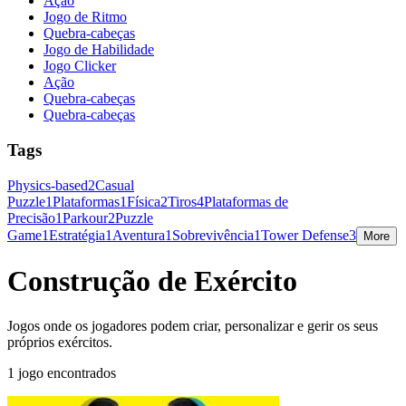
Ação
Jogo de Ritmo
Quebra-cabeças
Jogo de Habilidade
Jogo Clicker
Ação
Quebra-cabeças
Quebra-cabeças
Tags
Physics-based
2
Casual
Puzzle
1
Plataformas
1
Física
2
Tiros
4
Plataformas de
Precisão
1
Parkour
2
Puzzle
Game
1
Estratégia
1
Aventura
1
Sobrevivência
1
Tower Defense
3
More
Construção de Exército
Jogos onde os jogadores podem criar, personalizar e gerir os seus
próprios exércitos.
1 jogo encontrados