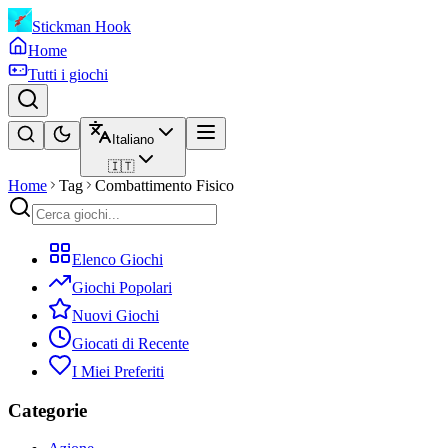
Stickman Hook
Home
Tutti i giochi
Italiano
🇮🇹
Home
Tag
Combattimento Fisico
Elenco Giochi
Giochi Popolari
Nuovi Giochi
Giocati di Recente
I Miei Preferiti
Categorie