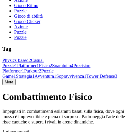
Azione
Gioco Ritmo
Puzzle
Gioco di abilità
Gioco Clicker
Azione
Puzzle
Puzzle
Tag
Physics-based
2
Casual
Puzzle
1
Platformer
1
Fisica
2
Sparatutto
4
Precision
Platformer
1
Parkour
2
Puzzle
Game
1
Strategia
1
Avventura
1
Sopravvivenza
1
Tower Defense
3
More
Combattimento Fisico
Impegnati in combattimenti esilaranti basati sulla fisica, dove ogni
mossa è imprevedibile e piena di sorprese. Padroneggia l'arte delle
risse caotiche e supera i rivali in arene dinamiche.
1 gioco trovati