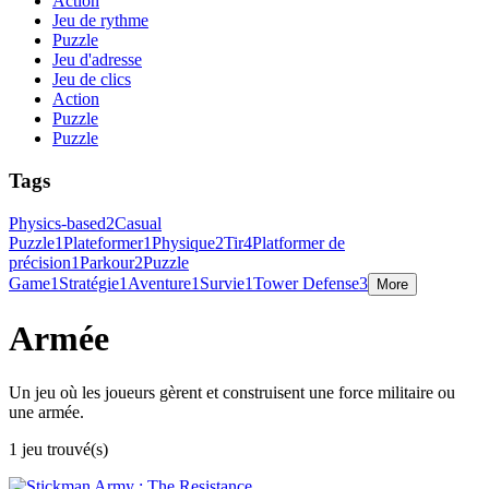
Action
Jeu de rythme
Puzzle
Jeu d'adresse
Jeu de clics
Action
Puzzle
Puzzle
Tags
Physics-based
2
Casual
Puzzle
1
Plateformer
1
Physique
2
Tir
4
Platformer de
précision
1
Parkour
2
Puzzle
Game
1
Stratégie
1
Aventure
1
Survie
1
Tower Defense
3
More
Armée
Un jeu où les joueurs gèrent et construisent une force militaire ou
une armée.
1 jeu trouvé(s)