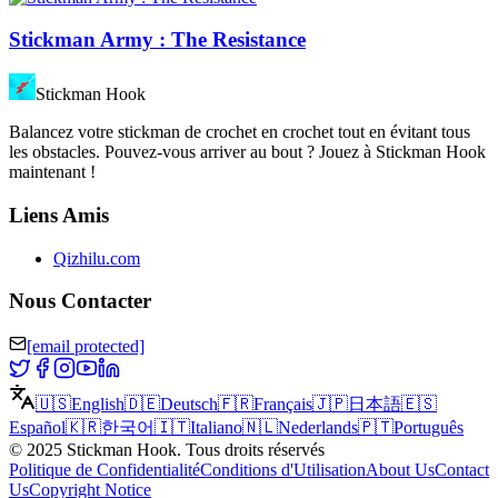
Stickman Army : The Resistance
Stickman Hook
Balancez votre stickman de crochet en crochet tout en évitant tous
les obstacles. Pouvez-vous arriver au bout ? Jouez à Stickman Hook
maintenant !
Liens Amis
Qizhilu.com
Nous Contacter
[email protected]
🇺🇸
English
🇩🇪
Deutsch
🇫🇷
Français
🇯🇵
日本語
🇪🇸
Español
🇰🇷
한국어
🇮🇹
Italiano
🇳🇱
Nederlands
🇵🇹
Português
©
2025
Stickman Hook
.
Tous droits réservés
Politique de Confidentialité
Conditions d'Utilisation
About Us
Contact
Us
Copyright Notice