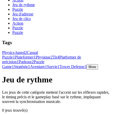
Action
Jeu de rythme
Puzzle
Jeu d'adresse
Jeu de clics
Action
Puzzle
Puzzle
Tags
Physics-based
2
Casual
Puzzle
1
Plateformer
1
Physique
2
Tir
4
Platformer de
précision
1
Parkour
2
Puzzle
Game
1
Stratégie
1
Aventure
1
Survie
1
Tower Defense
3
More
Jeu de rythme
Les jeux de cette catégorie mettent l'accent sur les réflexes rapides,
le timing précis et le gameplay basé sur le rythme, impliquant
souvent la synchronisation musicale.
0 jeux trouvé(s)