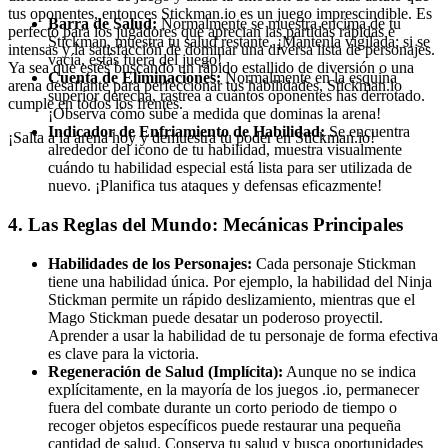
tus oponentes, entonces Stickman.io es un juego imprescindible. Es
Barra de Salud:
Normalmente se muestra encima de tu
perfecto para los jugadores que aprecian las partidas rápidas e
Stickman, muestra tu salud restante. ¡Mantenla vigilada; si se
intensas y la satisfacción de dominar una diversa lista de personajes.
vacía, estás fuera del juego!
Ya sea que estés buscando un rápido estallido de diversión o una
Cuenta de Eliminaciones:
Normalmente en la esquina
arena desafiante para perfeccionar tus habilidades, Stickman.io
superior derecha, rastrea a cuántos oponentes has derrotado.
cumple en todos los frentes.
¡Observa cómo sube a medida que dominas la arena!
Indicador de Enfriamiento de Habilidad:
Se encuentra
¡Salta a la arena hoy y demuestra tu poder en Stickman.io!
alrededor del icono de tu habilidad, muestra visualmente
cuándo tu habilidad especial está lista para ser utilizada de
nuevo. ¡Planifica tus ataques y defensas eficazmente!
4. Las Reglas del Mundo: Mecánicas Principales
Habilidades de los Personajes:
Cada personaje Stickman
tiene una habilidad única. Por ejemplo, la habilidad del Ninja
Stickman permite un rápido deslizamiento, mientras que el
Mago Stickman puede desatar un poderoso proyectil.
Aprender a usar la habilidad de tu personaje de forma efectiva
es clave para la victoria.
Regeneración de Salud (Implícita):
Aunque no se indica
explícitamente, en la mayoría de los juegos .io, permanecer
fuera del combate durante un corto periodo de tiempo o
recoger objetos específicos puede restaurar una pequeña
cantidad de salud. Conserva tu salud y busca oportunidades