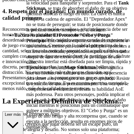
la velocidad para flanquear y sorprender. Para el
Tank
Stickman
, se trata de absorber el daño de un objetivo
4. Respeto por el jugador: Un mundo curado, de
mientras enfocas el fuego en otro. La clave es nunca
calidad primero
romper la cadena de agresión. El "Depredador Apex"
no se trata de perseguir; se trata de posicionarte donde
Reconocemos que tu atención es valiosa, y tu inteligencia debe ser
la próxima muerte siempre esté al alcance.
honrada. Nuestra plataforma no es un mercado extenso y
Táctica Avanzada: El Protocolo "Cebo y Purga"
desordenado; es una galería cuidadosamente curada de experiencias
Principio:
Esto implica exponerse intencionalmente a
de juego excepcionales. Creemos en la calidad por encima de la
una amenaza menor para atraer a múltiples oponentes a
cantidad, seleccionando meticulosamente solo aquellos títulos que
un área concentrada, preparándolos para un devastador
cumplen con nuestros rigurosos estándares de participación, disfrute
ataque de área de efecto (AoE) o de ráfaga de alto
e innovación. Nuestra interfaz está diseñada para ser limpia, rápida y
daño.
discreta, permitiendo que los juegos en sí mismos brillen sin
Ejecución:
Para un
Mage Stickman
, esto significa
distracción. No encontrarás miles de juegos clonados aquí.
usar un hechizo no dañino o incluso solo tu presencia
Presentamos
porque creemos que es un juego
para atraer a los enemigos a un grupo apretado. Resiste
Stickman.io
excepcional que vale tu tiempo. Esa es nuestra promesa curatorial:
la tentación de atacar prematuramente. Una vez que se
menos ruido, más de la calidad que te mereces.
comprometan a enfrentarte, desata tu habilidad AoE
más poderosa. Para otros personajes, podría implicar el
uso de una habilidad defensiva para absorber el daño
La Experiencia Definitiva de Stickma...
inicial mientras te posicionas para un contraataque que
golpee a múltiples objetivos. El "Cebo y Purga" es un
n.io: Por Qué Perteneces Aquí
Leer más
juego de alto riesgo y alta recompensa que, cuando se
ejecuta a la perfección, resulta en enormes picos de
En esencia, creemos que jugar debería ser un escape puro, un
puntuación.
manantial de alegría y desafío. No somos solo una plataforma;