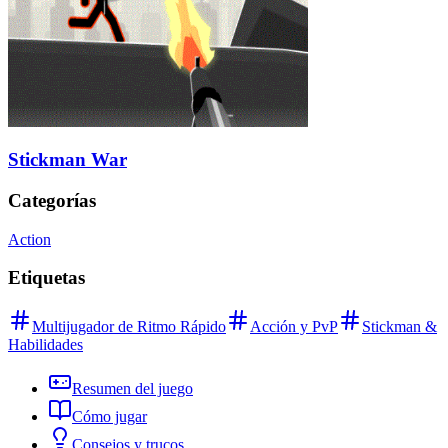
Stickman War
Categorías
Action
Etiquetas
Multijugador de Ritmo Rápido
Acción y PvP
Stickman &
Habilidades
Resumen del juego
Cómo jugar
Consejos y trucos