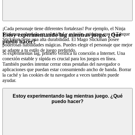
¡Cada personaje tiene diferentes fortalezas! Por ejemplo, el Ninja
Stickman sobresale en velocidad y evasión, mientras que el Tanque
Estoy experimentando lag mientras juego. ¿Qué
Stickman tiene una alta durabilidad. El Mago Stickman posee
puedo hacer?
poderosas habilidades mágicas. Puedes elegir el personaje que mejor
se adapte a tu estilo de juego preferido.
Si experimentas lag, primero verifica tu conexión a Internet. Una
conexión estable y rápida es crucial para los juegos en línea.
También puedes intentar cerrar otras pestañas del navegador o
aplicaciones que puedan estar consumiendo ancho de banda. Borrar
la caché y las cookies de tu navegador a veces también puede
ayudar.
Estoy experimentando lag mientras juego. ¿Qué
puedo hacer?