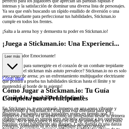
perfecto para los jugadores que aprecian las partidas rápidas e
intensas y la satisfacción de dominar una diversa lista de personajes.
Ya sea que estés buscando un rápido estallido de diversión o una
arena desafiante para perfeccionar tus habilidades, Stickman.io
cumple en todos los frentes.
¡Salta a la arena hoy y demuestra tu poder en Stickman.io!
¡Juega a Stickman.io: Una Experienci...
a Multijugador Emocionante!
Leer más
¿Estás listo para sumergirte en el corazón de un combate trepidante
donde solo el stickman más astuto prevalece? Stickman.io no es solo
otro juego de arena; ¡es un enfrentamiento multijugador electrizante
Cómo jugar
que pondrá a prueba tus habilidades tácticas hasta el límite y te
mantendrá al borde de tu asiento!
Cómo Jugar a Stickman.io: Tu Guía
¿Cuál es la Jugabilidad Principal?
Completa para Principiantes
En Stickman.io, te encontrarás inmerso en una arena vibrante y
¡Bienvenido a Stickman.io! Esta guía está diseñada para que
dinámica, luchando contra jugadores reales en tiempo real. El
empieces a luchar en la arena como un profesional desde tu primera
objetivo principal es simple pero adictivo: eliminar a tus oponentes
partida. No te preocupes, el juego es fácil de aprender, y con estos
mientras evitas hábilmente sus ataques. Cada partida es una danza
consejos, dominarás su acción trepidante en poco tiempo.