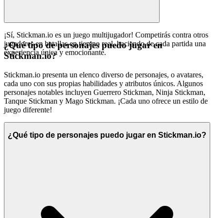
¡Sí, Stickman.io es un juego multijugador! Competirás contra otros
jugadores en batallas en tiempo real, haciendo de cada partida una
¿Qué tipo de personajes puedo jugar en
experiencia única y emocionante.
Stickman.io?
Stickman.io presenta un elenco diverso de personajes, o avatares,
cada uno con sus propias habilidades y atributos únicos. Algunos
personajes notables incluyen Guerrero Stickman, Ninja Stickman,
Tanque Stickman y Mago Stickman. ¡Cada uno ofrece un estilo de
juego diferente!
¿Qué tipo de personajes puedo jugar en Stickman.io?