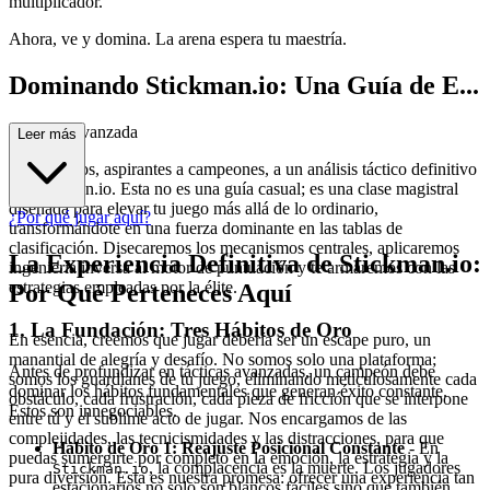
multiplicador.
Ahora, ve y domina. La arena espera tu maestría.
Dominando Stickman.io: Una Guía de E...
strategia Avanzada
Leer más
Bienvenidos, aspirantes a campeones, a un análisis táctico definitivo
de Stickman.io. Esta no es una guía casual; es una clase magistral
diseñada para elevar tu juego más allá de lo ordinario,
¿Por qué jugar aquí?
transformándote en una fuerza dominante en las tablas de
clasificación. Disecaremos los mecanismos centrales, aplicaremos
La Experiencia Definitiva de Stickman.io:
ingeniería inversa al motor de puntuación y te armaremos con las
estrategias empleadas por la élite.
Por Qué Perteneces Aquí
1. La Fundación: Tres Hábitos de Oro
En esencia, creemos que jugar debería ser un escape puro, un
manantial de alegría y desafío. No somos solo una plataforma;
Antes de profundizar en tácticas avanzadas, un campeón debe
somos los guardianes de tu juego, eliminando meticulosamente cada
dominar los hábitos fundamentales que generan éxito constante.
obstáculo, cada frustración, cada pieza de fricción que se interpone
Estos son innegociables.
entre tú y el sublime acto de jugar. Nos encargamos de las
complejidades, las tecnicismidades y las distracciones, para que
Hábito de Oro 1: Reajuste Posicional Constante
- En
puedas sumergirte por completo en la emoción, la estrategia y la
, la complacencia es la muerte. Los jugadores
Stickman.io
pura diversión. Esta es nuestra promesa: ofrecer una experiencia tan
estacionarios no solo son blancos fáciles sino que también