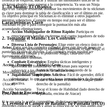
frenética de esquivar, atacar y utilizar las habilidades únicas de tu
stickman elegido para superar a la competencia. Ya seas un Ninja
1. Tu Misión: El Objetivo
ágil o un Tanque resistente, dominar los movimientos de tu stickman
es clave para dominar la tabla de clasificación y ser el último en pie.
Tu objetivo principal en Stickman.io es eliminar a otros jugadores
mientras sobrevives. Compite en tiempo real para ser el último
Características Clave
Stickman en pie o para conseguir la puntuación más alta
acumulando eliminaciones.
Acción Multijugador de Ritmo Rápido:
Participa en
emocionantes batallas en tiempo real contra jugadores de todo
2. Tomando el Mando: Los Controles
el mundo.
Diversa Lista de Personajes:
Elige entre un elenco único de
Aviso:
Estos son los controles estándar para este tipo de juego en
stickmen, incluyendo el equilibrado Guerrero, el ágil Ninja, el
pantallas táctiles de móviles. Los controles reales pueden ser
duradero Tanque y el poderoso Mago, cada uno con
ligeramente diferentes.
habilidades distintas.
Combate Estratégico:
Emplea tácticas inteligentes y
Acción / Propósito
Tecla(s) / Gesto
aprovecha las fortalezas de tu stickman para superar y
Joystick Virtual (lado izquierdo de la
sobrevivir a tus rivales en la caótica arena.
Movimiento Principal
pantalla)
Jugabilidad Simple pero Adictiva:
Fácil de aprender, difícil
de dominar, lo que garantiza horas interminables de diversión
Acción Primaria
Tocar o Mantener el Botón de Ataque (lado
atractiva.
(Atacar)
derecho de la pantalla)
Acción Secundaria
Tocar el Icono de Habilidad (lado derecho de
Por Qué te Encantará
(Usar Habilidad)
la pantalla, encima de Atacar)
Si te encanta la acción competitiva, disfrutas experimentando con
3. Leyendo el Campo de Batalla: Tu Pantalla (HUD)
diferentes estilos de juego y amas la emoción de ser más astuto que