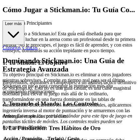
Cómo Jugar a Stickman.io: Tu Guía Co...
mpleta para Principiantes
Leer más
¡Bienvenido a Stickman.io! Esta guía está diseñada para que
empieces a luchar en la arena como un profesional desde tu primera
partida. No te preocupes, el juego es fácil de aprender, y con estos
Consejos y trucos
consejos, dominarás su acción trepidante en poco tiempo.
Dominando Stickman.io: Una Guía de
1. Tu Misión: El Objetivo
Estrategia Avanzada
Tu objetivo principal en Stickman.io es eliminar a otros jugadores
mientras sobrevives. Compite en tiempo real para ser el último
Bienvenidos, aspirantes a campeones, a un análisis táctico definitivo
Stickman en pie o para conseguir la puntuación más alta
de Stickman.io. Esta no es una guía casual; es una clase magistral
acumulando eliminaciones.
diseñada para elevar tu juego más allá de lo ordinario,
transformándote en una fuerza dominante en las tablas de
2. Tomando el Mando: Los Controles
clasificación. Disecaremos los mecanismos centrales, aplicaremos
ingeniería inversa al motor de puntuación y te armaremos con las
Aviso:
Estos son los controles estándar para este tipo de juego en
estrategias empleadas por la élite.
pantallas táctiles de móviles. Los controles reales pueden ser
ligeramente diferentes.
1. La Fundación: Tres Hábitos de Oro
Acción / Propósito
Tecla(s) / Gesto