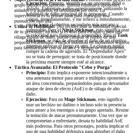
Ejecución:
Primero, identifica a un oponente débil o
grupo grandes inicialmente. Intenta eliminar a oponentes
aislado. Enfréntate a ellos agresivamente, utilizando la
aislados o a aquellos ya debilitados por otros. La
habilidad de daño principal de tu personaje. Cuando
supervivencia es tu primer paso para conseguir una
caigan, inmediatamente, y me refiero a
inmediatamente
,
puntuación más alta.
pivota hacia el objetivo secundario más cercano y
Utiliza tu Habilidad:
¡No olvides usar la habilidad especial
vulnerable. Para el
Ninja Stickman
, esto significa usar
de tu personaje! Incluso si es solo para escapar o para una
la velocidad para flanquear y sorprender. Para el
Tank
ráfaga rápida de daño, puede cambiar el rumbo de una
Stickman
, se trata de absorber el daño de un objetivo
pequeña escaramuza. Practica usándola en momentos seguros
mientras enfocas el fuego en otro. La clave es nunca
para familiarizarte con su alcance y tiempo de enfriamiento.
romper la cadena de agresión. El "Depredador Apex"
no se trata de perseguir; se trata de posicionarte donde
la próxima muerte siempre esté al alcance.
Táctica Avanzada: El Protocolo "Cebo y Purga"
Principio:
Esto implica exponerse intencionalmente a
una amenaza menor para atraer a múltiples oponentes a
un área concentrada, preparándolos para un devastador
ataque de área de efecto (AoE) o de ráfaga de alto
daño.
Ejecución:
Para un
Mage Stickman
, esto significa
usar un hechizo no dañino o incluso solo tu presencia
para atraer a los enemigos a un grupo apretado. Resiste
la tentación de atacar prematuramente. Una vez que se
comprometan a enfrentarte, desata tu habilidad AoE
más poderosa. Para otros personajes, podría implicar el
uso de una habilidad defensiva para absorber el daño