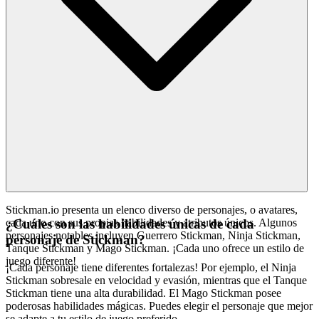
Stickman.io presenta un elenco diverso de personajes, o avatares,
cada uno con sus propias habilidades y atributos únicos. Algunos
¿Cuáles son las habilidades únicas de cada
personajes notables incluyen Guerrero Stickman, Ninja Stickman,
personaje de Stickman?
Tanque Stickman y Mago Stickman. ¡Cada uno ofrece un estilo de
juego diferente!
¡Cada personaje tiene diferentes fortalezas! Por ejemplo, el Ninja
Stickman sobresale en velocidad y evasión, mientras que el Tanque
Stickman tiene una alta durabilidad. El Mago Stickman posee
poderosas habilidades mágicas. Puedes elegir el personaje que mejor
se adapte a tu estilo de juego preferido.