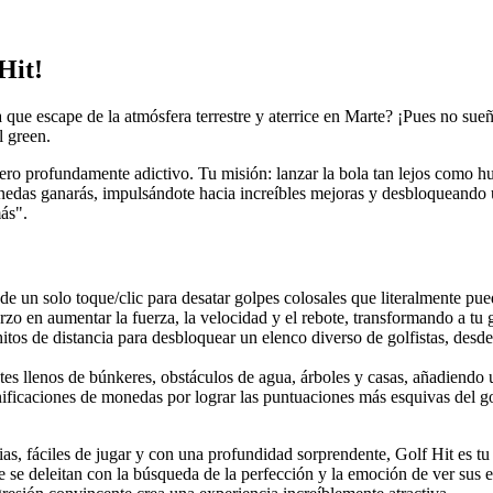
Hit!
que escape de la atmósfera terrestre y aterrice en Marte? ¡Pues no sueñ
l green.
ero profundamente adictivo. Tu misión: lanzar la bola tan lejos como h
das ganarás, impulsándote hacia increíbles mejoras y desbloqueando un
más".
 un solo toque/clic para desatar golpes colosales que literalmente pued
o en aumentar la fuerza, la velocidad y el rebote, transformando a tu g
hitos de distancia para desbloquear un elenco diverso de golfistas, des
s llenos de búnkeres, obstáculos de agua, árboles y casas, añadiendo un
caciones de monedas por lograr las puntuaciones más esquivas del golf 
ias, fáciles de jugar y con una profundidad sorprendente, Golf Hit es t
que se deleitan con la búsqueda de la perfección y la emoción de ver su