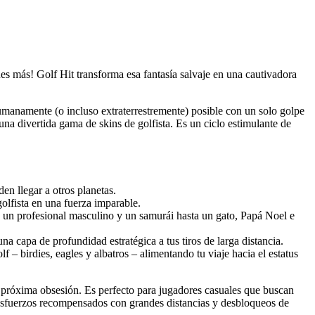
es más! Golf Hit transforma esa fantasía salvaje en una cautivadora
umanamente (o incluso extraterrestremente) posible con un solo golpe
a divertida gama de skins de golfista. Es un ciclo estimulante de
en llegar a otros planetas.
olfista en una fuerza imparable.
de un profesional masculino y un samurái hasta un gato, Papá Noel e
a capa de profundidad estratégica a tus tiros de larga distancia.
– birdies, eagles y albatros – alimentando tu viaje hacia el estatus
u próxima obsesión. Es perfecto para jugadores casuales que buscan
s esfuerzos recompensados con grandes distancias y desbloqueos de