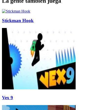
La gente también juega
Stickman Hook
Vex 9