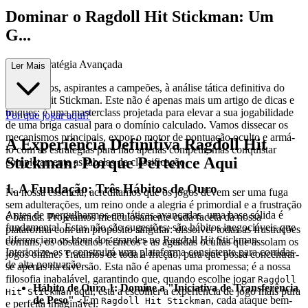
Dominar o Ragdoll Hit Stickman: Um
G...
uia de Estratégia Avançada
Ler Mais
Bem-vindos, aspirantes a campeões, à análise tática definitiva do
Ragdoll Hit Stickman. Este não é apenas mais um artigo de dicas e
truques; é uma masterclass projetada para elevar a sua jogabilidade
Por que jogar aqui?
de uma briga casual para o domínio calculado. Vamos dissecar os
mecanismos principais, expor o motor de pontuação oculto e armá-
A Experiência Definitiva Ragdoll Hit
lo com as estratégias para não apenas competir, mas conquistar
Stickman: Porque Pertence Aqui
completamente as tabelas de classificação.
1. A Fundação: Três Hábitos de Ouro
Na nossa essência, acreditamos que os jogos devem ser uma fuga
sem adulterações, um reino onde a alegria é primordial e a frustração
Antes de mergulharmos em táticas avançadas, uma base sólida é
é banida. Projetámos meticulosamente cada faceta da nossa
fundamental. Estas não são sugestões; são hábitos inegociáveis que
plataforma com um propósito singular: dissolver todas as frustrações
diferenciam os bons dos grandes no Ragdoll Hit Stickman.
comuns, os obstáculos técnicos e as agendas ocultas que assolam os
Interiorize-os e construirá uma plataforma consistente para corridas
jogos online. Tratamos de toda a fricção, para que possa concentrar-
de alta pontuação.
se apenas na diversão. Esta não é apenas uma promessa; é a nossa
filosofia inabalável, garantindo que, quando escolhe jogar
Ragdoll
Hábito de Ouro 1: Domine a "Iniciativa de Transferência
aqui, está a escolher a experiência de jogo mais pura
Hit Stickman
de Peso"
- Em
, cada ataque bem-
Ragdoll Hit Stickman
e perfeita imaginável.