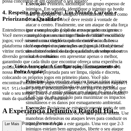
possa concentrar-se em construir o seu legado.
Execução:
Primeiro, identifique um grupo espesso de
inimigos. Em seguida, identifique o inimigo na
borda
4. Respeito pelo Jogador: Um Mundo Curado e
desse grupo que, se atingido corretamente, atuará como
Priorizando a Qualidade
a "bola de bilhar". Você deve resistir à vontade de
atacar o centro. Finalmente, use um ataque de alta força
(por exemplo, um golpe de arma pesado ou um soco
Entendemos que a sua atenção é valiosa e o seu gosto exigente.
carregado) no seu inimigo "bola de bilhar" escolhido,
Você merece mais do que um mar interminável e indiferenciado de
visando uma trajetória que maximize as colisões
jogos; você merece uma coleção curada de excelência. A nossa
subsequentes e as interações ambientais. O objetivo é
plataforma não é um depósito para todos os jogos já feitos; é uma
um efeito dominó de corpos a saltar uns sobre os outros
vitrine meticulosamente selecionada de qualidade, desempenho e
e sobre o cenário.
diversão genuína. Acreditamos em apresentar apenas o melhor,
garantindo que cada título que encontrar ofereça uma experiência
Tática Avançada: A Configuração "Esmagamento de
polida, envolvente e gratificante. Este compromisso estende-se à
Pedra Angular"
nossa interface, que é projetada para ser limpa, rápida e discreta,
colocando os próprios jogos em primeiro plano. Você não
Princípio:
Isso envolve atrair ou forçar vários inimigos
encontrará milhares de jogos clonados aqui. Apresentamos
Ragdoll
para um espaço confinado ou contra uma parede
porque acreditamos que é um jogo excepcional que
Hit Stickman
inquebrável, e então utilizar um ataque de área de efeito
vale o seu tempo. Essa é a nossa promessa curatorial: menos ruído,
(AoE) ou de alta repulsão para maximizar os impactos
mais da qualidade que você merece.
simultâneos e os danos por esmagamento ambiental.
Execução:
Posicione-se estrategicamente perto de um
A Experiência Definitiva Ragdoll Hit...
ponto de estrangulamento ou de uma parede sólida. Use
manobras defensivas ou ataques leves para conduzir os
Stickman: Porque Pertence Aqui
inimigos em direção a este gargalo. Uma vez que 2-3
Ler Mais
inimigos estejam bem agrupados, liberte o seu ataque