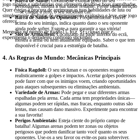
Barra de Saúde:
Geralmente exibida perto do seu
jogo rápidas e satisfatórias que oferecem desafio e boas gargalhadas.
personagem, mostra a sua saúde restante. Preste muita atenção
Quer estejas à procura de aprimorar as tuas habilidades de luta ou
—se chegar a zero, o seu stickman cai!
simplesmente desfrutar de entretenimento explosivo e leve, este jogo
Barra de Saúde do Oponente:
Frequentemente visível
oferece.
acima do seu inimigo, indica quanto dano o seu oponente
ainda pode sofrer. Esgote-a para garantir a sua vitória!
Mergulha no mundo de
hoje e
Ragdoll Hit Stickman
Slot de Arma/Item:
Localizado na parte inferior do ecrã,
experimenta o derradeiro confronto stickman!
mostra a arma ou item atualmente equipado. Saber o que tem
disponível é crucial para a estratégia de batalha.
4. As Regras do Mundo: Mecânicas Principais
Física Ragdoll:
O seu stickman e os oponentes reagem
realisticamente a golpes e impactos. Acertar golpes poderosos
pode fazer com que os inimigos voem, criando oportunidades
para ataques subsequentes ou eliminações ambientais.
Variedade de Armas:
Pode pegar e usar diferentes armas
espalhadas pela arena. Cada arma tem propriedades únicas—
algumas podem ser rápidas, mas fracas, enquanto outras são
lentas, mas causam dano massivo. Experimente para encontrar
a sua favorita!
Perigos Ambientais:
Esteja ciente do próprio campo de
batalha! Algumas arenas podem ter zonas ou objetos
perigosos que podem danificar tanto você quanto os seus
oponentes. Use-os a seu favor ou evite-os para sobreviver.