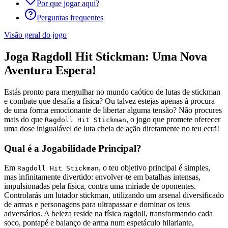
Por que jogar aqui?
Perguntas frequentes
Visão geral do jogo
Joga Ragdoll Hit Stickman: Uma Nova
Aventura Espera!
Estás pronto para mergulhar no mundo caótico de lutas de stickman
e combate que desafia a física? Ou talvez estejas apenas à procura
de uma forma emocionante de libertar alguma tensão? Não procures
mais do que
, o jogo que promete oferecer
Ragdoll Hit Stickman
uma dose inigualável de luta cheia de ação diretamente no teu ecrã!
Qual é a Jogabilidade Principal?
Em
, o teu objetivo principal é simples,
Ragdoll Hit Stickman
mas infinitamente divertido: envolver-te em batalhas intensas,
impulsionadas pela física, contra uma miríade de oponentes.
Controlarás um lutador stickman, utilizando um arsenal diversificado
de armas e personagens para ultrapassar e dominar os teus
adversários. A beleza reside na física ragdoll, transformando cada
soco, pontapé e balanço de arma num espetáculo hilariante,