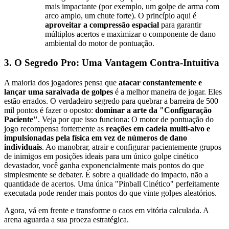
mais impactante (por exemplo, um golpe de arma com
arco amplo, um chute forte). O princípio aqui é
aproveitar a compressão espacial
para garantir
múltiplos acertos e maximizar o componente de dano
ambiental do motor de pontuação.
3. O Segredo Pro: Uma Vantagem Contra-Intuitiva
A maioria dos jogadores pensa que
atacar constantemente e
lançar uma saraivada de golpes
é a melhor maneira de jogar. Eles
estão errados. O verdadeiro segredo para quebrar a barreira de 500
mil pontos é fazer o oposto:
dominar a arte da "Configuração
Paciente"
. Veja por que isso funciona: O motor de pontuação do
jogo recompensa fortemente as
reações em cadeia multi-alvo e
impulsionadas pela física em vez de números de dano
individuais
. Ao manobrar, atrair e configurar pacientemente grupos
de inimigos em posições ideais para um único golpe cinético
devastador, você ganha exponencialmente mais pontos do que
simplesmente se debater. É sobre a qualidade do impacto, não a
quantidade de acertos. Uma única "Pinball Cinético" perfeitamente
executada pode render mais pontos do que vinte golpes aleatórios.
Agora, vá em frente e transforme o caos em vitória calculada. A
arena aguarda a sua proeza estratégica.