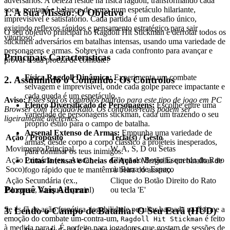
adversários. A beleza reside na física ragdoll, transformando cada
soco, pontapé e balanço de arma num espetáculo hilariante,
1. A Sua Missão: O Objetivo
imprevisível e satisfatório. Cada partida é um desafio único,
exigindo reflexos rápidos e pensamento estratégico para sair
O seu objetivo principal no Ragdoll Hit Stickman é derrotar todos os
vitorioso.
stickmen adversários em batalhas intensas, usando uma variedade de
personagens e armas. Sobreviva a cada confronto para avançar e
Principais Características
provar a sua proeza de combate!
Física Ragdoll Dinâmica:
Experimenta um combate
2. Assumindo o Comando: Os Controlos
selvagem e imprevisível, onde cada golpe parece impactante e
cada queda é um espetáculo.
Aviso:
Estes são os controlos padrão para este tipo de jogo em PC
Elenco Diversificado de Personagens:
Escolhe entre uma
Browser com Teclado/Rato. Os controlos reais podem ser
variedade de personagens stickman, cada um trazendo o seu
ligeiramente diferentes.
próprio estilo para o campo de batalha.
Arsenal Extenso de Armas:
Empunha uma variedade de
Ação / Propósito
Tecla(s) / Gesto
armas, desde corpo a corpo clássico a projéteis inesperados,
Movimento Principal
W, A, S, D ou Setas
para dominar os teus inimigos.
Ação Primária (ex., Atacar,
Clique do Botão Esquerdo do Rato
Lutas Intensas e Cheias de Ação:
Mergulha em batalhas de
Soco)
ou Barra de Espaço
fogo rápido que te mantêm à beira do assento.
Ação Secundária (ex.,
Clique do Botão Direito do Rato
Porquê Vais Adorar
Bloquear, Ataque Especial)
ou tecla 'E'
Se és fã de ação frenética, jogabilidade peculiar baseada na física e a
3. Lendo o Campo de Batalha: O Seu Ecrã (HUD)
emoção do combate um-contra-um,
é feito
Ragdoll Hit Stickman
à medida para ti. É perfeito para jogadores que gostam de sessões de