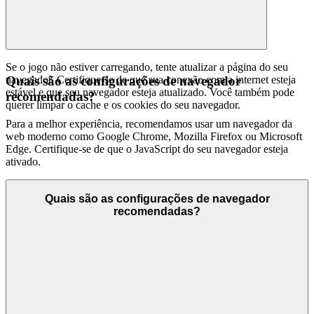
Se o jogo não estiver carregando, tente atualizar a página do seu
navegador. Certifique-se de que sua conexão com a internet esteja
Quais são as configurações de navegador
estável e que seu navegador esteja atualizado. Você também pode
recomendadas?
querer limpar o cache e os cookies do seu navegador.
Para a melhor experiência, recomendamos usar um navegador da
web moderno como Google Chrome, Mozilla Firefox ou Microsoft
Edge. Certifique-se de que o JavaScript do seu navegador esteja
ativado.
Quais são as configurações de navegador
recomendadas?