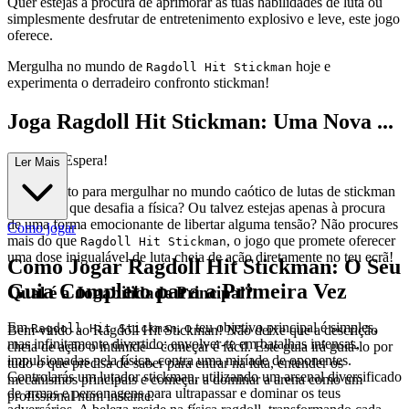
Quer estejas à procura de aprimorar as tuas habilidades de luta ou
simplesmente desfrutar de entretenimento explosivo e leve, este jogo
oferece.
Mergulha no mundo de
hoje e
Ragdoll Hit Stickman
experimenta o derradeiro confronto stickman!
Joga Ragdoll Hit Stickman: Uma Nova ...
Aventura Espera!
Ler Mais
Estás pronto para mergulhar no mundo caótico de lutas de stickman
e combate que desafia a física? Ou talvez estejas apenas à procura
de uma forma emocionante de libertar alguma tensão? Não procures
Como jogar
mais do que
, o jogo que promete oferecer
Ragdoll Hit Stickman
uma dose inigualável de luta cheia de ação diretamente no teu ecrã!
Como Jogar Ragdoll Hit Stickman: O Seu
Guia Completo para a Primeira Vez
Qual é a Jogabilidade Principal?
Em
, o teu objetivo principal é simples,
Ragdoll Hit Stickman
Bem-vindo ao Ragdoll Hit Stickman! Não deixe que a descrição
mas infinitamente divertido: envolver-te em batalhas intensas,
cheia de ação o intimide—começar é fácil. Este guia irá guiá-lo por
impulsionadas pela física, contra uma miríade de oponentes.
tudo o que precisa de saber para entrar na luta, entender os
Controlarás um lutador stickman, utilizando um arsenal diversificado
mecanismos principais e começar a dominar a arena como um
de armas e personagens para ultrapassar e dominar os teus
profissional num instante.