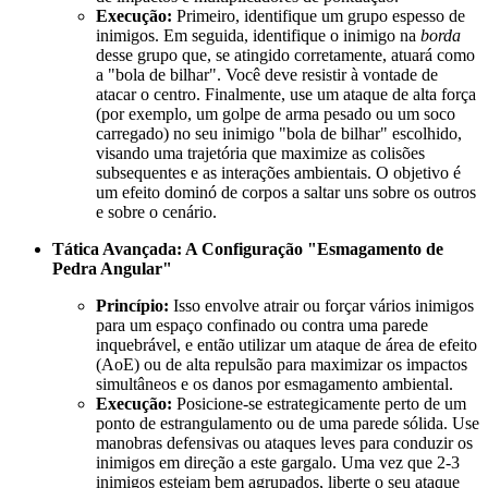
Execução:
Primeiro, identifique um grupo espesso de
inimigos. Em seguida, identifique o inimigo na
borda
desse grupo que, se atingido corretamente, atuará como
a "bola de bilhar". Você deve resistir à vontade de
atacar o centro. Finalmente, use um ataque de alta força
(por exemplo, um golpe de arma pesado ou um soco
carregado) no seu inimigo "bola de bilhar" escolhido,
visando uma trajetória que maximize as colisões
subsequentes e as interações ambientais. O objetivo é
um efeito dominó de corpos a saltar uns sobre os outros
e sobre o cenário.
Tática Avançada: A Configuração "Esmagamento de
Pedra Angular"
Princípio:
Isso envolve atrair ou forçar vários inimigos
para um espaço confinado ou contra uma parede
inquebrável, e então utilizar um ataque de área de efeito
(AoE) ou de alta repulsão para maximizar os impactos
simultâneos e os danos por esmagamento ambiental.
Execução:
Posicione-se estrategicamente perto de um
ponto de estrangulamento ou de uma parede sólida. Use
manobras defensivas ou ataques leves para conduzir os
inimigos em direção a este gargalo. Uma vez que 2-3
inimigos estejam bem agrupados, liberte o seu ataque