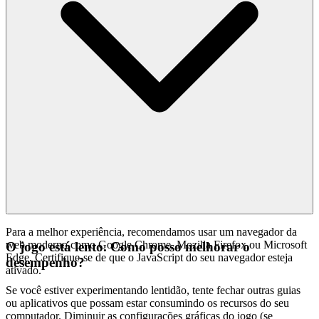
Para a melhor experiência, recomendamos usar um navegador da
web moderno como Google Chrome, Mozilla Firefox ou Microsoft
O jogo está lento. Como posso melhorar o
Edge. Certifique-se de que o JavaScript do seu navegador esteja
desempenho?
ativado.
Se você estiver experimentando lentidão, tente fechar outras guias
ou aplicativos que possam estar consumindo os recursos do seu
computador. Diminuir as configurações gráficas do jogo (se