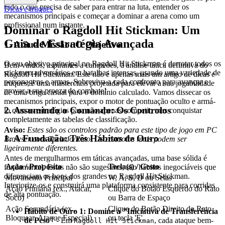
tudo o que precisa de saber para entrar na luta, entender os
Dicas e truques
mecanismos principais e começar a dominar a arena como um
profissional num instante.
Dominar o Ragdoll Hit Stickman: Um
Guia de Estratégia Avançada
1. A Sua Missão: O Objetivo
O seu objetivo principal no Ragdoll Hit Stickman é derrotar todos os
Bem-vindos, aspirantes a campeões, à análise tática definitiva do
stickmen adversários em batalhas intensas, usando uma variedade de
Ragdoll Hit Stickman. Este não é apenas mais um artigo de dicas e
personagens e armas. Sobreviva a cada confronto para avançar e
truques; é uma masterclass projetada para elevar a sua jogabilidade
provar a sua proeza de combate!
de uma briga casual para o domínio calculado. Vamos dissecar os
mecanismos principais, expor o motor de pontuação oculto e armá-
2. Assumindo o Comando: Os Controlos
lo com as estratégias para não apenas competir, mas conquistar
completamente as tabelas de classificação.
Aviso:
Estes são os controlos padrão para este tipo de jogo em PC
1. A Fundação: Três Hábitos de Ouro
Browser com Teclado/Rato. Os controlos reais podem ser
ligeiramente diferentes.
Antes de mergulharmos em táticas avançadas, uma base sólida é
Ação / Propósito
Tecla(s) / Gesto
fundamental. Estas não são sugestões; são hábitos inegociáveis que
diferenciam os bons dos grandes no Ragdoll Hit Stickman.
Movimento Principal
W, A, S, D ou Setas
Interiorize-os e construirá uma plataforma consistente para corridas
Ação Primária (ex., Atacar,
Clique do Botão Esquerdo do Rato
de alta pontuação.
Soco)
ou Barra de Espaço
Ação Secundária (ex.,
Clique do Botão Direito do Rato
Hábito de Ouro 1: Domine a "Iniciativa de Transferência
Bloquear, Ataque Especial)
ou tecla 'E'
de Peso"
- Em
, cada ataque bem-
Ragdoll Hit Stickman