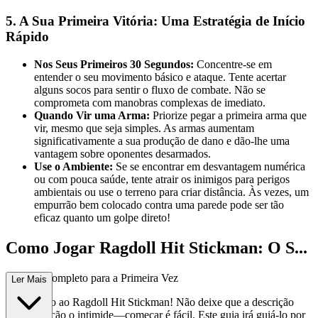
5. A Sua Primeira Vitória: Uma Estratégia de Início
Rápido
Nos Seus Primeiros 30 Segundos:
Concentre-se em
entender o seu movimento básico e ataque. Tente acertar
alguns socos para sentir o fluxo de combate. Não se
comprometa com manobras complexas de imediato.
Quando Vir uma Arma:
Priorize pegar a primeira arma que
vir, mesmo que seja simples. As armas aumentam
significativamente a sua produção de dano e dão-lhe uma
vantagem sobre oponentes desarmados.
Use o Ambiente:
Se se encontrar em desvantagem numérica
ou com pouca saúde, tente atrair os inimigos para perigos
ambientais ou use o terreno para criar distância. Às vezes, um
empurrão bem colocado contra uma parede pode ser tão
eficaz quanto um golpe direto!
Como Jogar Ragdoll Hit Stickman: O S...
eu Guia Completo para a Primeira Vez
Ler Mais
Bem-vindo ao Ragdoll Hit Stickman! Não deixe que a descrição
cheia de ação o intimide—começar é fácil. Este guia irá guiá-lo por