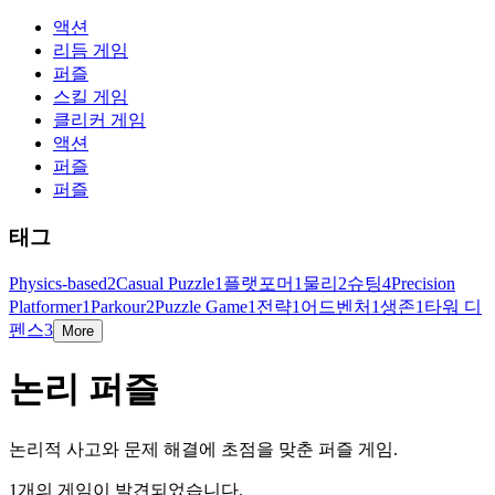
액션
리듬 게임
퍼즐
스킬 게임
클리커 게임
액션
퍼즐
퍼즐
태그
Physics-based
2
Casual Puzzle
1
플랫포머
1
물리
2
슈팅
4
Precision
Platformer
1
Parkour
2
Puzzle Game
1
전략
1
어드벤처
1
생존
1
타워 디
펜스
3
More
논리 퍼즐
논리적 사고와 문제 해결에 초점을 맞춘 퍼즐 게임.
1개의 게임이 발견되었습니다.