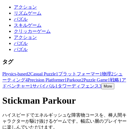
アクション
リズムゲーム
パズル
スキルゲーム
クリッカーゲーム
アクション
パズル
パズル
タグ
Physics-based
2
Casual Puzzle
1
プラットフォーマー
1
物理
2
シュ
ーティング
4
Precision Platformer
1
Parkour
2
Puzzle Game
1
戦略
1
ア
ドベンチャー
1
サバイバル
1
タワーディフェンス
3
More
Stickman Parkour
ハイスピードでエネルギッシュな障害物コースを、棒人間キ
ャラクターが駆け抜けるゲームです。幅広い層のプレイヤー
に楽しんでいただけます。