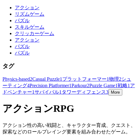
アクション
リズムゲーム
パズル
スキルゲーム
クリッカーゲーム
アクション
パズル
パズル
タグ
Physics-based
2
Casual Puzzle
1
プラットフォーマー
1
物理
2
シュ
ーティング
4
Precision Platformer
1
Parkour
2
Puzzle Game
1
戦略
1
ア
ドベンチャー
1
サバイバル
1
タワーディフェンス
3
More
アクションRPG
アクション性の高い戦闘と、キャラクター育成、クエスト、
探索などのロールプレイング要素を組み合わせたゲーム。