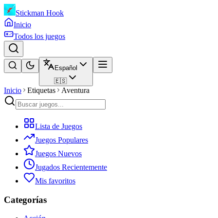
Stickman Hook
Inicio
Todos los juegos
Español
🇪🇸
Inicio
Etiquetas
Aventura
Lista de Juegos
Juegos Populares
Juegos Nuevos
Jugados Recientemente
Mis favoritos
Categorías