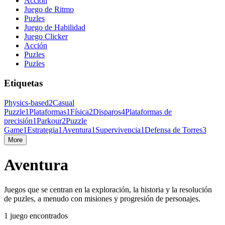
Acción
Juego de Ritmo
Puzles
Juego de Habilidad
Juego Clicker
Acción
Puzles
Puzles
Etiquetas
Physics-based
2
Casual
Puzzle
1
Plataformas
1
Física
2
Disparos
4
Plataformas de
precisión
1
Parkour
2
Puzzle
Game
1
Estrategia
1
Aventura
1
Supervivencia
1
Defensa de Torres
3
More
Aventura
Juegos que se centran en la exploración, la historia y la resolución
de puzles, a menudo con misiones y progresión de personajes.
1 juego encontrados