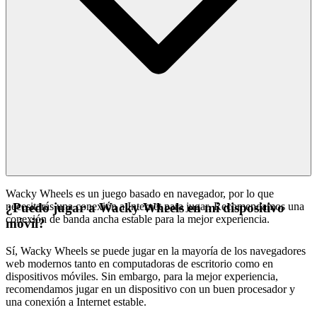
Wacky Wheels es un juego basado en navegador, por lo que
necesitarás una conexión a Internet para jugar. Recomendamos una
¿Puedo jugar a Wacky Wheels en mi dispositivo
conexión de banda ancha estable para la mejor experiencia.
móvil?
Sí, Wacky Wheels se puede jugar en la mayoría de los navegadores
web modernos tanto en computadoras de escritorio como en
dispositivos móviles. Sin embargo, para la mejor experiencia,
recomendamos jugar en un dispositivo con un buen procesador y
una conexión a Internet estable.