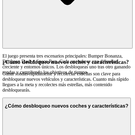
El juego presenta tres escenarios principales: Bumper Bonanza,
Dungeon Dash y Space Run. Cada uno ofrece una dificultad
¿Cómo desbloqueo nuevos coches y características?
creciente y entornos únicos. Los desbloqueas uno tras otro ganando
rondas y cumpliendo los objetivos de tiempo.
Ganar rondas rápidamente y recolectar estrellas son clave para
desbloquear nuevos vehículos y características. Cuanto más rápido
llegues a la meta y recolectes más estrellas, más contenido
desbloquearás.
¿Cómo desbloqueo nuevos coches y características?