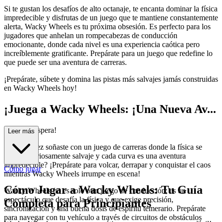
Si te gustan los desafíos de alto octanaje, te encanta dominar la física
impredecible y disfrutas de un juego que te mantiene constantemente
alerta, Wacky Wheels es tu próxima obsesión. Es perfecto para los
jugadores que anhelan un rompecabezas de conducción
emocionante, donde cada nivel es una experiencia caótica pero
increíblemente gratificante. Prepárate para un juego que redefine lo
que puede ser una aventura de carreras.
¡Prepárate, súbete y domina las pistas más salvajes jamás construidas
en Wacky Wheels hoy!
¡Juega a Wacky Wheels: ¡Una Nueva Av...
entura te Espera!
Leer más
¿Alguna vez soñaste con un juego de carreras donde la física se
vuelve gloriosamente salvaje y cada curva es una aventura
impredecible? ¡Prepárate para volcar, derrapar y conquistar el caos
Cómo jugar
mientras Wacky Wheels irrumpe en escena!
Cómo Jugar a Wacky Wheels: Tu Guía
Wacky Wheels no es solo otro juego de conducción; es un
espectáculo que desafía la física y que exige precisión,
Completa para Principiantes
sincronización y una buena dosis de espíritu temerario. Prepárate
para navegar con tu vehículo a través de circuitos de obstáculos