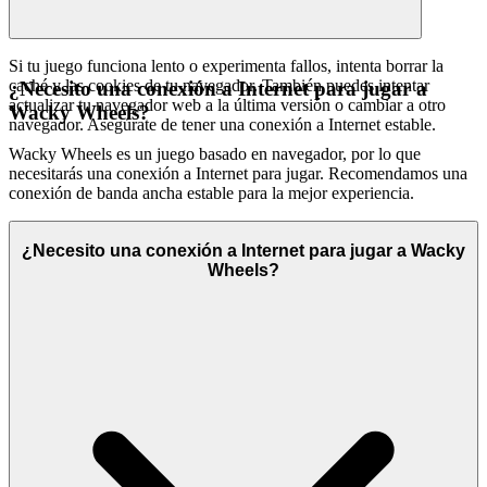
Si tu juego funciona lento o experimenta fallos, intenta borrar la
caché y las cookies de tu navegador. También puedes intentar
¿Necesito una conexión a Internet para jugar a
actualizar tu navegador web a la última versión o cambiar a otro
Wacky Wheels?
navegador. Asegúrate de tener una conexión a Internet estable.
Wacky Wheels es un juego basado en navegador, por lo que
necesitarás una conexión a Internet para jugar. Recomendamos una
conexión de banda ancha estable para la mejor experiencia.
¿Necesito una conexión a Internet para jugar a Wacky
Wheels?