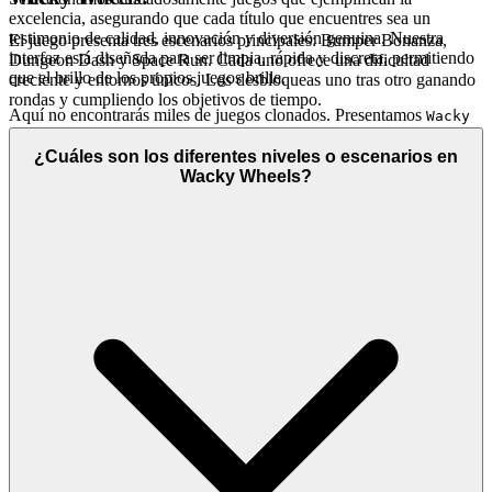
excelencia, asegurando que cada título que encuentres sea un
testimonio de calidad, innovación y diversión genuina. Nuestra
El juego presenta tres escenarios principales: Bumper Bonanza,
interfaz está diseñada para ser limpia, rápida y discreta, permitiendo
Dungeon Dash y Space Run. Cada uno ofrece una dificultad
que el brillo de los propios juegos brille.
creciente y entornos únicos. Los desbloqueas uno tras otro ganando
rondas y cumpliendo los objetivos de tiempo.
Aquí no encontrarás miles de juegos clonados. Presentamos
Wacky
porque creemos que es un juego excepcional que merece tu
Wheels
tiempo. Esa es nuestra promesa curatorial: menos ruido, más de la
¿Cuáles son los diferentes niveles o escenarios en
calidad que mereces.
Wacky Wheels?