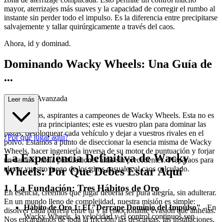
mayor, aterrizajes más suaves y la capacidad de corregir el rumbo al
instante sin perder todo el impulso. Es la diferencia entre precipitarse
salvajemente y tallar quirúrgicamente a través del caos.
Ahora, id y dominad.
Dominando Wacky Wheels: Una Guía de
...
Estrategia Avanzada
Leer más
Bienvenidos, aspirantes a campeones de Wacky Wheels. Esta no es
otra guía para principiantes; este es vuestro plan para dominar las
pistas, desbloquear cada vehículo y dejar a vuestros rivales en el
¿Por qué jugar aquí?
polvo. Estamos a punto de diseccionar la esencia misma de Wacky
Wheels, hacer ingeniería inversa de su motor de puntuación y forjar
La Experiencia Definitiva de Wacky
un camino hacia puntuaciones altas sin precedentes. Preparaos para
elevar vuestro juego de los giros casuales al caos calculado.
Wheels: Por Qué Debes Estar Aquí
1. La Fundación: Tres Hábitos de Oro
En esencia, creemos que jugar debería ser pura alegría, sin adulterar.
En un mundo lleno de complejidad, nuestra misión es simple:
Hábito de Oro 1: El "Derrape Dominio del Impulso"
- En
disolver cada barrera entre tú y la emocionante evasión que anhelas.
Wacky Wheels, la velocidad y el control continuos son
Nos encargamos de toda la fricción: las descargas, las instalaciones,