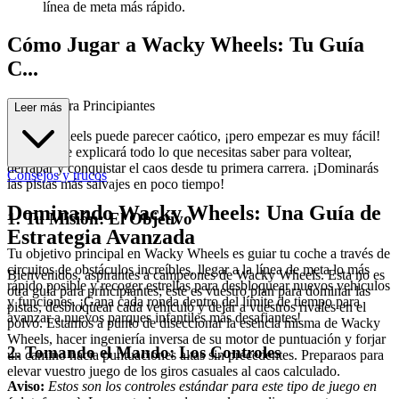
línea de meta más rápido.
Cómo Jugar a Wacky Wheels: Tu Guía
C...
ompleta para Principiantes
Leer más
Wacky Wheels puede parecer caótico, ¡pero empezar es muy fácil!
Esta guía te explicará todo lo que necesitas saber para voltear,
derrapar y conquistar el caos desde tu primera carrera. ¡Dominarás
Consejos y trucos
las pistas más salvajes en poco tiempo!
Dominando Wacky Wheels: Una Guía de
1. Tu Misión: El Objetivo
Estrategia Avanzada
Tu objetivo principal en Wacky Wheels es guiar tu coche a través de
circuitos de obstáculos increíbles, llegar a la línea de meta lo más
Bienvenidos, aspirantes a campeones de Wacky Wheels. Esta no es
rápido posible y recoger estrellas para desbloquear nuevos vehículos
otra guía para principiantes; este es vuestro plan para dominar las
y funciones. ¡Gana cada ronda dentro del límite de tiempo para
pistas, desbloquear cada vehículo y dejar a vuestros rivales en el
avanzar a nuevos parques infantiles más desafiantes!
polvo. Estamos a punto de diseccionar la esencia misma de Wacky
Wheels, hacer ingeniería inversa de su motor de puntuación y forjar
2. Tomando el Mando: Los Controles
un camino hacia puntuaciones altas sin precedentes. Preparaos para
elevar vuestro juego de los giros casuales al caos calculado.
Aviso:
Estos son los controles estándar para este tipo de juego en