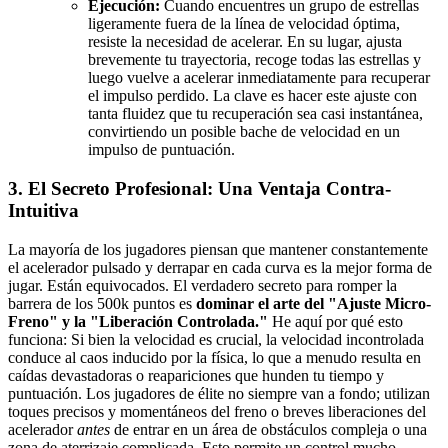
Ejecución:
Cuando encuentres un grupo de estrellas
ligeramente fuera de la línea de velocidad óptima,
resiste la necesidad de acelerar. En su lugar, ajusta
brevemente tu trayectoria, recoge todas las estrellas y
luego vuelve a acelerar inmediatamente para recuperar
el impulso perdido. La clave es hacer este ajuste con
tanta fluidez que tu recuperación sea casi instantánea,
convirtiendo un posible bache de velocidad en un
impulso de puntuación.
3. El Secreto Profesional: Una Ventaja Contra-
Intuitiva
La mayoría de los jugadores piensan que mantener constantemente
el acelerador pulsado y derrapar en cada curva es la mejor forma de
jugar. Están equivocados. El verdadero secreto para romper la
barrera de los 500k puntos es
dominar el arte del "Ajuste Micro-
Freno" y la "Liberación Controlada."
He aquí por qué esto
funciona: Si bien la velocidad es crucial, la velocidad incontrolada
conduce al caos inducido por la física, lo que a menudo resulta en
caídas devastadoras o reapariciones que hunden tu tiempo y
puntuación. Los jugadores de élite no siempre van a fondo; utilizan
toques precisos y momentáneos del freno o breves liberaciones del
acelerador
antes
de entrar en un área de obstáculos compleja o una
zona de aterrizaje complicada. Esto permite un control mucho