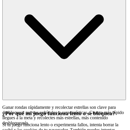
Ganar rondas rápidamente y recolectar estrellas son clave para
desbloquear nuevos vehículos y características. Cuanto más rápido
¿Por qué mi juego funciona lento o se bloquea?
llegues a la meta y recolectes más estrellas, más contenido
desbloquearás.
Si tu juego funciona lento o experimenta fallos, intenta borrar la
caché y las cookies de tu navegador. También puedes intentar