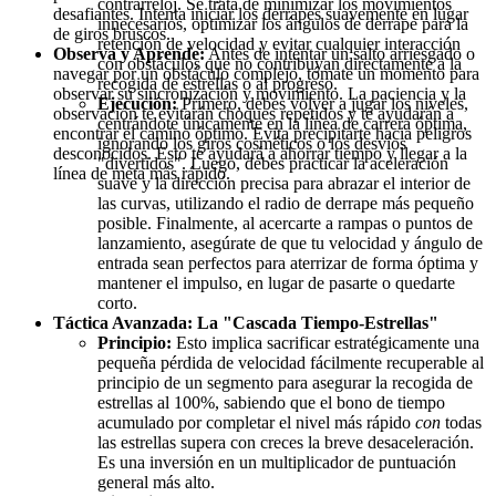
contrarreloj. Se trata de minimizar los movimientos
desafiantes. Intenta iniciar los derrapes suavemente en lugar
innecesarios, optimizar los ángulos de derrape para la
de giros bruscos.
retención de velocidad y evitar cualquier interacción
Observa y Aprende:
Antes de intentar un salto arriesgado o
con obstáculos que no contribuyan directamente a la
navegar por un obstáculo complejo, tómate un momento para
recogida de estrellas o al progreso.
observar su sincronización y movimiento. La paciencia y la
Ejecución:
Primero, debes volver a jugar los niveles,
observación te evitarán choques repetidos y te ayudarán a
centrándote únicamente en la línea de carrera óptima,
encontrar el camino óptimo. Evita precipitarte hacia peligros
ignorando los giros cosméticos o los desvíos
desconocidos. Esto te ayudará a ahorrar tiempo y llegar a la
"divertidos". Luego, debes practicar la aceleración
línea de meta más rápido.
suave y la dirección precisa para abrazar el interior de
las curvas, utilizando el radio de derrape más pequeño
posible. Finalmente, al acercarte a rampas o puntos de
lanzamiento, asegúrate de que tu velocidad y ángulo de
entrada sean perfectos para aterrizar de forma óptima y
mantener el impulso, en lugar de pasarte o quedarte
corto.
Táctica Avanzada: La "Cascada Tiempo-Estrellas"
Principio:
Esto implica sacrificar estratégicamente una
pequeña pérdida de velocidad fácilmente recuperable al
principio de un segmento para asegurar la recogida de
estrellas al 100%, sabiendo que el bono de tiempo
acumulado por completar el nivel más rápido
con
todas
las estrellas supera con creces la breve desaceleración.
Es una inversión en un multiplicador de puntuación
general más alto.